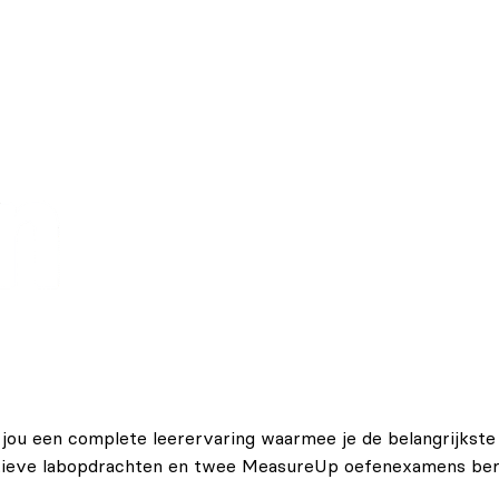
t jou een complete leerervaring waarmee je de belangrijk
ractieve labopdrachten en twee MeasureUp oefenexamens berei