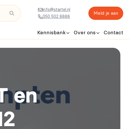
info@startel.nl
Meld je aan
050 502 8888
Kennisbank
Over ons
Contact
T en
12