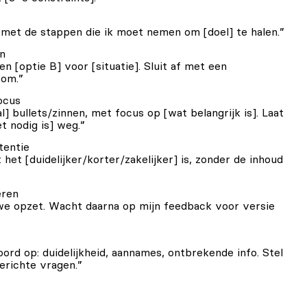
 met de stappen die ik moet nemen om [doel] te halen.”
en
en [optie B] voor [situatie]. Sluit af met een
rom.”
ocus
l] bullets/zinnen, met focus op [wat belangrijk is]. Laat
et nodig is] weg.”
tentie
t het [duidelijker/korter/zakelijker] is, zonder de inhoud
eren
we opzet. Wacht daarna op mijn feedback voor versie
ord op: duidelijkheid, aannames, ontbrekende info. Stel
erichte vragen.”