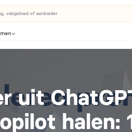
rmen
r uit ChatGP
opilot halen: 