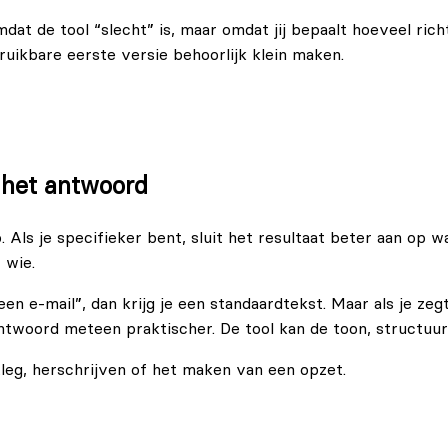
mdat de tool “slecht” is, maar omdat jij bepaalt hoeveel ric
uikbare eerste versie behoorlijk klein maken.
n het antwoord
ls je specifieker bent, sluit het resultaat beter aan op wat
 wie.
een e-mail”, dan krijg je een standaardtekst. Maar als je ze
 antwoord meteen praktischer. De tool kan de toon, structu
tleg, herschrijven of het maken van een opzet.