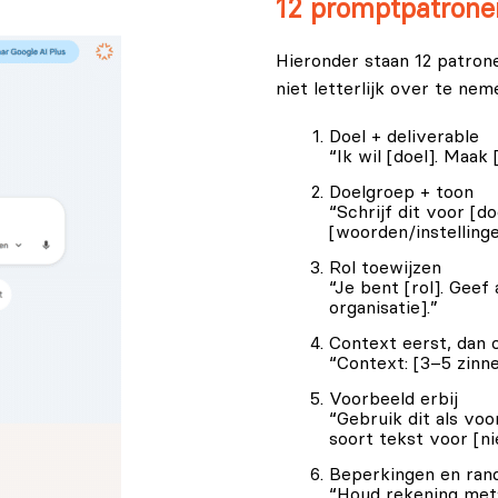
12 promptpatronen
Hieronder staan 12 patronen
niet letterlijk over te ne
Doel + deliverable
“Ik wil [doel]. Maak
Doelgroep + toon
“Schrijf dit voor [do
[woorden/instellinge
Rol toewijzen
“Je bent [rol]. Geef
organisatie].”
Context eerst, dan 
“Context: [3–5 zinne
Voorbeeld erbij
“Gebruik dit als voo
soort tekst voor [n
Beperkingen en ra
“Houd rekening met: