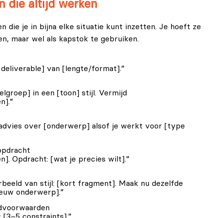
 die altijd werken
 die je in bijna elke situatie kunt inzetten. Je hoeft ze
men, maar wel als kapstok te gebruiken.
 [deliverable] van [lengte/format].”
elgroep] in een [toon] stijl. Vermijd
n].”
 advies over [onderwerp] alsof je werkt voor [type
opdracht
n]. Opdracht: [wat je precies wilt].”
rbeeld van stijl: [kort fragment]. Maak nu dezelfde
ieuw onderwerp].”
ndvoorwaarden
 [3–5 constraints].”