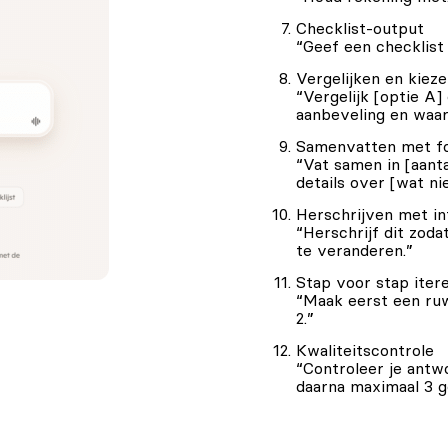
Checklist-output
“Geef een checklist
Vergelijken en kiez
“Vergelijk [optie A] 
aanbeveling en waa
Samenvatten met f
“Vat samen in [aanta
details over [wat ni
Herschrijven met in
“Herschrijf dit zoda
te veranderen.”
Stap voor stap iter
“Maak eerst een ru
2.”
Kwaliteitscontrole
“Controleer je antwo
daarna maximaal 3 g