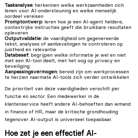
Taakanalyse:
herkennen welke werkzaamheden zich
lenen voor AI-ondersteuning en welke menselijk
oordeel vereisen
Promptontwerp:
leren hoe je een AI-agent heldere,
contextrijke instructies geeft die bruikbare resultaten
opleveren
Outputvalidatie:
de vaardigheid om gegenereerde
tekst, analyses of aanbevelingen te controleren op
juistheid en relevantie
Databesef:
begrijpen welke informatie je wel en niet
met een AI-tool deelt, met het oog op privacy en
beveiliging
Aanpassingsvermogen:
bereid zijn om werkprocessen
te herzien naarmate AI-tools zich verder ontwikkelen
De prioriteit van deze vaardigheden verschilt per
functie en sector. Een medewerker in de
klantenservice heeft andere AI-behoeften dan iemand
in finance of HR, maar de kritische grondhouding
tegenover AI-output is universeel toepasbaar.
Hoe zet je een effectief AI-