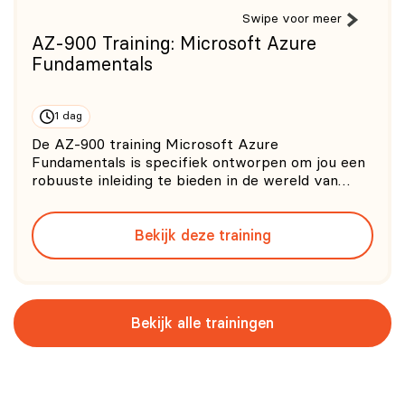
Swipe voor meer
AZ-900 Training: Microsoft Azure
Fundamentals
1 dag
De AZ-900 training Microsoft Azure
Fundamentals is specifiek ontworpen om jou een
robuuste inleiding te bieden in de wereld van
Microsoft Azure, een van de meest
toonaangevende clouddiensten ter wereld. De AZ-
Bekijk deze training
900 training dekt een breed scala aan
onderwerpen, van de basisprincipes van cloud
comput
Bekijk alle trainingen