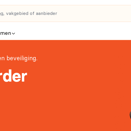
rmen
n beveiliging.
rder