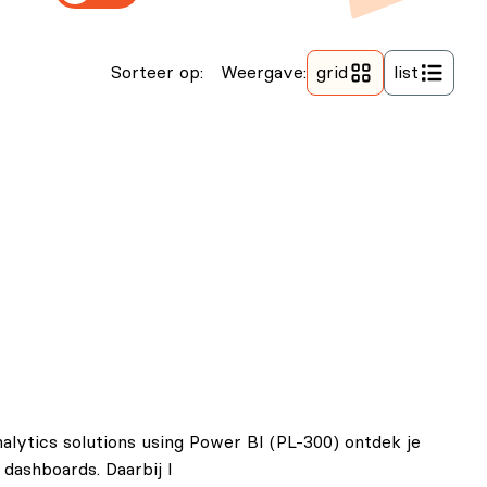
Weergave:
Sorteer op:
grid
list
nalytics solutions using Power BI (PL-300) ontdek je
dashboards. Daarbij l