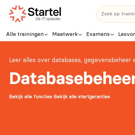
Alle trainingen
Maatwerk
Examens
Lesvo
Leer alles over databases, gegevensbeheer e
Databasebehee
Bekijk alle functies
Bekijk alle startgaranties