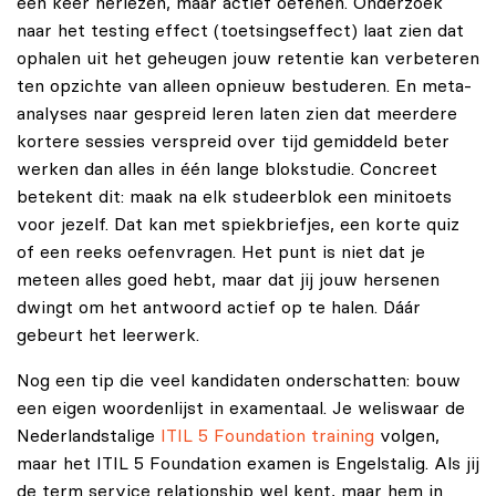
een keer herlezen, maar actief oefenen. Onderzoek
naar het testing effect (toetsingseffect) laat zien dat
ophalen uit het geheugen jouw retentie kan verbeteren
ten opzichte van alleen opnieuw bestuderen. En meta-
analyses naar gespreid leren laten zien dat meerdere
kortere sessies verspreid over tijd gemiddeld beter
werken dan alles in één lange blokstudie. Concreet
betekent dit: maak na elk studeerblok een minitoets
voor jezelf. Dat kan met spiekbriefjes, een korte quiz
of een reeks oefenvragen. Het punt is niet dat je
meteen alles goed hebt, maar dat jij jouw hersenen
dwingt om het antwoord actief op te halen. Dáár
gebeurt het leerwerk.
Nog een tip die veel kandidaten onderschatten: bouw
een eigen woordenlijst in examentaal. Je weliswaar de
Nederlandstalige
ITIL 5 Foundation training
volgen,
maar het ITIL 5 Foundation examen is Engelstalig. Als jij
de term service relationship wel kent, maar hem in