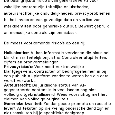
De belangrijkste risico’s van generatieve AI voor
zakelijke content zijn feitelijke onjuistheden,
auteursrechtelijke onduidelijkheden, privacyproblemen
bij het invoeren van gevoelige data en verlies van
merkidentiteit door generieke output. Bewust gebruik
en menselijke controle zijn onmisbaar.
De meest voorkomende risico’s op een rij:
Hallucinaties:
AI kan informatie verzinnen die plausibel
klinkt maar feitelijk onjuist is. Controleer altijd feiten,
cijfers en bronvermeldingen.
Privacyrisico’s:
Voer nooit vertrouwelijke
klantgegevens, contracten of bedrijfsgeheimen in bij
een publiek AI-platform zonder te weten hoe die data
wordt verwerkt.
Auteursrecht:
De juridische status van AI-
gegenereerde content is in veel landen nog niet
volledig uitgekristalliseerd. Wees voorzichtig met het
claimen van volledige originaliteit.
Generieke kwaliteit:
Zonder goede prompts en redactie
levert AI teksten op die weinig onderscheidend zijn en
niet aansluiten bij je specifieke doelgroep.