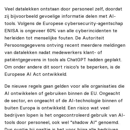
Veel datalekken ontstaan door personeel zelf, doordat
zij bijvoorbeeld gevoelige informatie delen met AI-
tools. Volgens de Europese cybersecurity-agentschap
ENISA is ongeveer 60% van alle cyberincidenten te
herleiden tot menselijke fouten. De Autoriteit
Persoonsgegevens ontving recent meerdere meldingen
van datalekken nadat medewerkers klant- of
patiëntgegevens in tools als ChatGPT hadden geplakt.
Om onder andere dit soort risico’s te beperken, is de
Europese AI Act ontwikkeld.
De nieuwe regels gaan gelden voor alle organisaties die
AI ontwikkelen of gebruiken binnen de EU. Ongeacht
de sector, en ongeacht of de AI-technologie binnen of
buiten Europa is ontwikkeld. Een risico wat veel
bedrijven lopen is het ongecontroleerd gebruik van AI-
tools door personeel, ook wel “shadow AI” genoemd.
Dus puntje bij paaltje is het voor bijna alle bedrijven