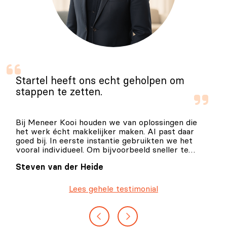
Startel heeft ons echt geholpen om
stappen te zetten.
Bij Meneer Kooi houden we van oplossingen die
het werk écht makkelijker maken. AI past daar
goed bij. In eerste instantie gebruikten we het
vooral individueel. Om bijvoorbeeld sneller te
schrijven, ideeën scherper te krijgen en werk te
Steven van der Heide
versnellen. Maar de echte winst zit natuurlijk in
hoe je het als organisatie inzet.
Lees gehele testimonial