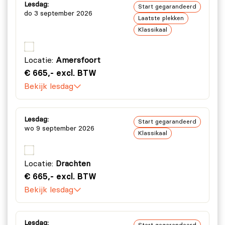
Lesdag:
vergaderingen.
Start gegarandeerd
do 3 september 2026
Laatste plekken
Module 4: Copilot binnen jouw organisatie
Klassikaal
Strategie:
Waar liggen kansen voor jouw
vakgebied? Welke taken komen in aanmerking
Locatie:
Amersfoort
voor het werken met Copilot?
€ 665,- excl. BTW
Adoptie:
Concrete vervolgstappen bepalen
Bekijk lesdag
(suggesties doornemen). Plan van aanpak
opstellen.
Lesdag:
Start gegarandeerd
wo 9 september 2026
Klassikaal
Locatie:
Drachten
€ 665,- excl. BTW
Bekijk lesdag
Lesdag: