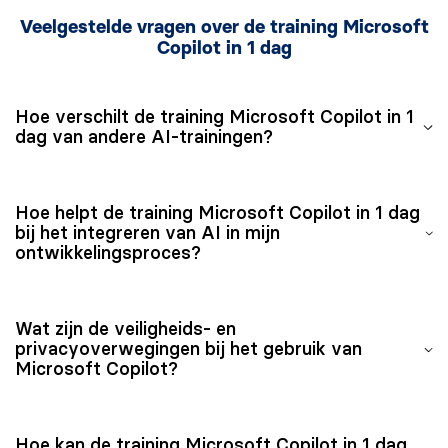
Veelgestelde vragen over de training Microsoft
Copilot in 1 dag
Hoe verschilt de training Microsoft Copilot in 1
dag van andere AI-trainingen?
Deze training is specifiek gericht op Microsoft Copilot.
Hoe helpt de training Microsoft Copilot in 1 dag
Je leert hoe Copilot kan worden geïntegreerd in de
bij het integreren van AI in mijn
dagelijkse werkprocessen van ontwikkelaars. Door
ontwikkelingsproces?
middel van een intensieve, praktische benadering word
je snel productief met behulp van Microsoft Copilot.
Deze training laat zien hoe jij Microsoft Copilot kunt
Wat zijn de veiligheids- en
integreren in jouw dagelijkse ontwikkelingsproces door
privacyoverwegingen bij het gebruik van
veelvoorkomende taken te automatiseren, de
Microsoft Copilot?
codekwaliteit te verbeteren en een snellere
probleemoplossing te realiseren door gebruik te maken
Deze training behandelt hoe Microsoft Copilot omgaat
van AI-technologie.
Hoe kan de training Microsoft Copilot in 1 dag