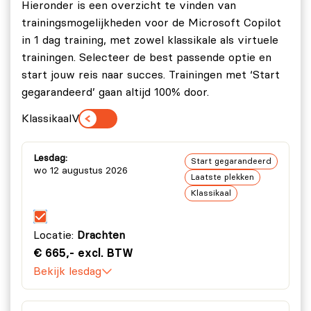
Praktijkopdrachten Copilot PowerPoint:
Hieronder is een overzicht te vinden van
Deelnemers voeren taken uit in kleinere
trainingsmogelijkheden voor de Microsoft Copilot
groepen; presentatie maken o.b.v. Word
in 1 dag training, met zowel klassikale als virtuele
document en presentatie maken op basis van
trainingen. Selecteer de best passende optie en
prompts.
start jouw reis naar succes. Trainingen met ‘Start
gegarandeerd’ gaan altijd 100% door.
Module 3c: Copilot in Excel
Theorie en demo:
Demonstratie van hoe Copilot
Klassikaal
Virtueel
geïntegreerd kan worden met Microsoft Excel.
Praktijkopdrachten Copilot Excel:
Deelnemers
Lesdag:
Start gegarandeerd
voeren taken uit in kleinere groepen; dataset
wo 12 augustus 2026
Laatste plekken
aanmaken o.b.v. prompts, dataset analyseren.
Klassikaal
Module 3d: Copilot in Teams
Theorie en demo:
Demonstratie van hoe Copilot
Locatie:
Drachten
geïntegreerd kan worden met Microsoft Teams.
€ 665,- excl. BTW
Praktijkopdrachten Copilot Teams:
Deelnemers
Bekijk lesdag
voeren taken uit in kleinere groepen; chatten
met Copilot, Copilot gedurende online