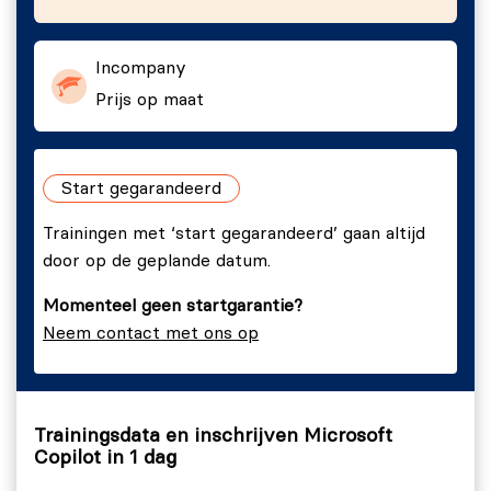
schrijven van een prompt door middel van een
eenvoudige opdracht, zoals het opstellen van
Incompany
een e-mail of algemene tekst met behulp van
Prijs op maat
Copilot.
Module 3a: Copilot in Word
Theorie en demo:
Demonstratie van hoe Copilot
Start gegarandeerd
geïntegreerd kan worden met Microsoft Word
Praktijkopdrachten Copilot Word:
Deelnemers
Trainingen met ‘start gegarandeerd’ gaan altijd
voeren taken uit in kleinere groepen; tekst
door op de geplande datum.
opstellen in Word, samenvatten van
Momenteel geen startgarantie?
documenten, nieuw document laten maken op
Neem contact met ons op
basis van andere documenten en informatie.
Module 3b: Copilot in PowerPoint
Theorie en demo:
Demonstratie van hoe Copilot
geïntegreerd kan worden met Microsoft
Trainingsdata en inschrijven Microsoft
Copilot in 1 dag
PowerPoint.