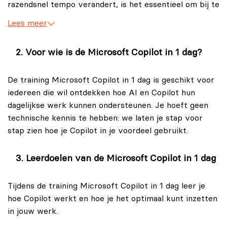
razendsnel tempo verandert, is het essentieel om bij te
blijven met de nieuwste ontwikkelingen. De training
Lees meer
Microsoft Copilot in 1 dag is ontworpen om
professionals uit alle vakgebieden een grondige
Voor wie is de Microsoft Copilot in 1 dag?
kennismaking en diepgaande kennis te bieden van
Microsoft Copilot, de revolutionaire technologie
De training Microsoft Copilot in 1 dag is geschikt voor
aangedreven door generatieve AI.
iedereen die wil ontdekken hoe AI en Copilot hun
Door de training Microsoft Copilot in 1 dag te volgen
dagelijkse werk kunnen ondersteunen. Je hoeft geen
zul je ontdekken hoe Copilot jou kan helpen om jouw
technische kennis te hebben: we laten je stap voor
dagelijkse werkzaamheden efficiënter en productiever
stap zien hoe je Copilot in je voordeel gebruikt.
uit te voeren. Je leert de fundamentele technieken
achter Microsoft Copilot kennen, zoals generatieve AI,
Leerdoelen van de Microsoft Copilot in 1 dag
Large Language Models (LLM), Natural Language
Processing (NLP) en Graph tot aan de praktische
Tijdens de training Microsoft Copilot in 1 dag leer je
toepassing binnen de Microsoft Office-suite, inclusief
hoe Copilot werkt en hoe je het optimaal kunt inzetten
Word, Excel, PowerPoint en Teams. Deze eendaagse
in jouw werk.
Microsoft Copilot training biedt professionals uit