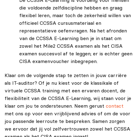
De CCSSA E-Learning is voordelig voor mensen
die voldoende zelfdiscipline hebben en graag
flexibel leren, maar toch de zekerheid willen van
officieel CCSSA cursusmateriaal en
representatieve oefenvragen. Na het afronden
van de CCSSA E-Learning ben je in staat om
zowel het Mile2 CCSSA examen als het CISA
examen succesvol af te leggen; er is echter geen
CISA examenvoucher inbegrepen.
Klaar om de volgende stap te zetten in jouw carrière
als IT-auditor? Of je nu kiest voor de klassikale of
virtuele CCSSA training met een ervaren docent, de
flexibiliteit van de CCSSA E-Learning, wij staan voor je
klaar om jou te ondersteunen. Neem gerust
contact
met ons op voor een vrijblijvend advies of om de voor
jou passende leerroute te bespreken. Samen zorgen
we ervoor dat jij vol zelfvertrouwen zowel het CCSSA
examen als het CISA examen ingaat!