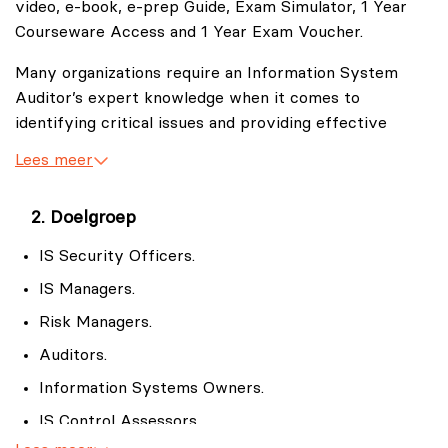
video, e-book, e-prep Guide, Exam Simulator, 1 Year
Courseware Access and 1 Year Exam Voucher.
Many organizations require an Information System
Auditor’s expert knowledge when it comes to
identifying critical issues and providing effective
auditing solutions. The knowledge and course content
Lees meer
provided in the vendor neutral Certified Cybersecurity
Systems Auditor certification-C)CSSA will not only
Doelgroep
cover ISACA®’s exam but will provide a measurable
certification that demonstrates proficiency in the IS
IS Security Officers.
Auditing Field.
IS Managers.
The Certified Cybersecurity Systems Auditor covers
Risk Managers.
the skills and knowledge to assess vulnerabilities,
Auditors.
report on compliance and implement controls for
Information Systems Owners.
private and public enterprises. The Certified
Cybersecurity Systems Auditors will receive in-depth
IS Control Assessors.
knowledge in topics that pertain to the following: IS