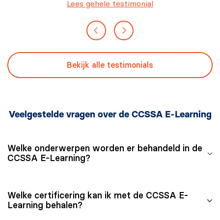
Lees gehele testimonial
Bekijk alle testimonials
Veelgestelde vragen over de CCSSA E-Learning
Welke onderwerpen worden er behandeld in de
CCSSA E-Learning?
De onderwerpen die in de CCSSA E-Learning worden
Welke certificering kan ik met de CCSSA E-
behandeld omvatten onder andere het proces van het
Learning behalen?
auditen (beoordelen) van informatiesystemen, het