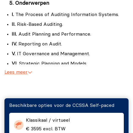
Onderwerpen
I.
The Process of Auditing Information Systems.
II.
Risk-Based Auditing.
III.
Audit Planning and Performance.
IV.
Reporting on Audit.
V.
IT Governance and Management.
VI.
Strategic Planning and Models.
Lees meer
VII.
Resource Management.
IX.
Systems Acquisition, Development and
Implementation.
X.
Systems Development Models.
Beschikbare opties voor de CCSSA Self-paced
XI.
Types of Specialized Business Applications.
XII.
Application Controls.
Klassikaal / virtueel
€ 3595 excl. BTW
XIII.
Information Systems Operations, Maintenance,