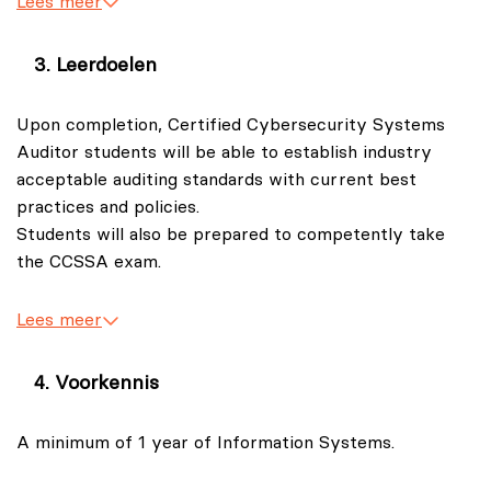
Lees meer
System Managers.
audit, control, assurance, and security professionals,
Government.
including IT consultants, auditors, managers, security
Leerdoelen
policy writers, privacy officers, information security
officers, network administrators, security device
Upon completion, Certified Cybersecurity Systems
administrators, and security engineers.
Auditor students will be able to establish industry
acceptable auditing standards with current best
practices and policies.
Students will also be prepared to competently take
the CCSSA exam.
Lees meer
Voorkennis
A minimum of 1 year of Information Systems.