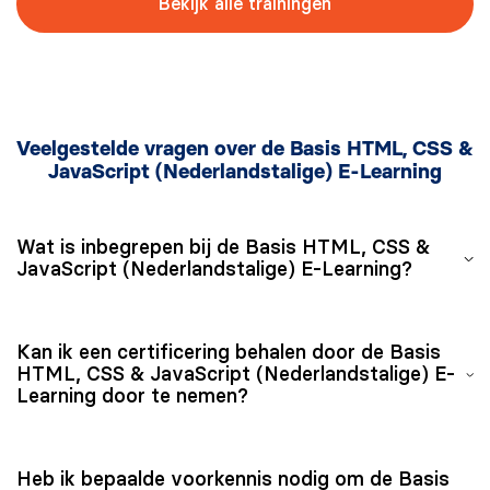
Bekijk alle trainingen
Veelgestelde vragen over de Basis HTML, CSS &
JavaScript (Nederlandstalige) E-Learning
Wat is inbegrepen bij de Basis HTML, CSS &
JavaScript (Nederlandstalige) E-Learning?
De Basis HTML, CSS & JavaScript (Nederlandstalige)
Kan ik een certificering behalen door de Basis
E-Learning bevat volledige Nederlandstalige
HTML, CSS & JavaScript (Nederlandstalige) E-
lesmodules over HTML, CSS en JavaScript, met
Learning door te nemen?
inbegrip van videomateriaal en oefenvragen.
De Basis HTML, CSS & JavaScript (Nederlandstalige)
Heb ik bepaalde voorkennis nodig om de Basis
E-Learning leidt niet tot een specifieke certificering.