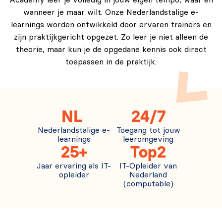
Academy leer je volledig in jouw eigen tempo, waar en
wanneer je maar wilt. Onze Nederlandstalige e-
Module 7: Webprojecten Bouwen
learnings worden ontwikkeld door ervaren trainers en
Module 7.1: JavaScript Moderne manier
zijn praktijkgericht opgezet. Zo leer je niet alleen de
CreateElement. Een interactieve website maken
theorie, maar kun je de opgedane kennis ook direct
(toepassing van alles).
toepassen in de praktijk.
Module 7.2: CSS en JavaScript combineren voor
dynamische effecten, intro timeout.
Module 7.3: Werken met LocalStorage & Cookies.
NL
24/7
Module 7.4: Debugging en performance
Nederlandstalige e-
Toegang tot jouw
optimalisatie.
learnings
leeromgeving
25+
Top2
Module 8: Afsluiting en Verdere Stappen
Jaar ervaring als IT-
IT-Opleider van
opleider
Nederland
Module 8.1: Code organiseren en best practices
(computable)
voor webontwikkeling.
Module 8.2: Online zetten van een website met
Azure, Netlify, of eigen FTP server.