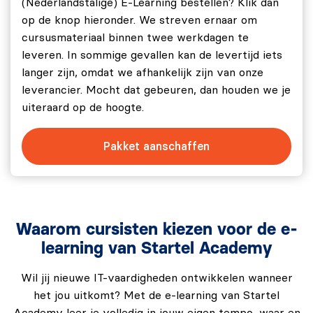
Loops.
(Nederlandstalige) E-Learning bestellen? Klik dan
op de knop hieronder. We streven ernaar om
Module 5: Interactiviteit en Dynamiek
cursusmateriaal binnen twee werkdagen te
leveren. In sommige gevallen kan de levertijd iets
Module 5.1: Objecten, in combinatie met
langer zijn, omdat we afhankelijk zijn van onze
Formulieren, Boodschappenlijst.
leverancier. Mocht dat gebeuren, dan houden we je
Module 5.2: Methoden Strings en Arrays.
uiteraard op de hoogte.
Module 5.3: Functies op drie manieren.
Pakket aanschaffen
Module 5.4: Basis API-aanroepen en JSON
(communiceren met externe data), localStorage.
Module 6: CSS Deel II: Layouts en Styling
Module 6.1: Flexbox: Moderne layouts maken.
Waarom cursisten kiezen voor de e-
Module 6.2: Grid-layout: Geavanceerde layout-
learning van Startel Academy
technieken.
Wil jij nieuwe IT-vaardigheden ontwikkelen wanneer
Module 6.3: Responsief ontwerp en media queries.
het jou uitkomt? Met de e-learning van Startel
Module 6.4: CSS animaties en transities.