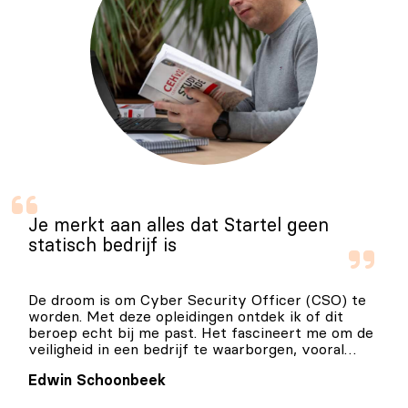
Je merkt aan alles dat Startel geen
statisch bedrijf is
De droom is om Cyber Security Officer (CSO) te
worden. Met deze opleidingen ontdek ik of dit
beroep echt bij me past. Het fascineert me om de
veiligheid in een bedrijf te waarborgen, vooral
omdat we steeds meer te maken krijgen met
Edwin Schoonbeek
digitale uitdagingen.