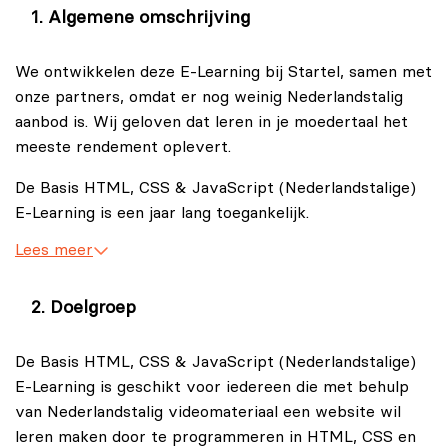
Algemene omschrijving
We ontwikkelen deze E-Learning bij Startel, samen met
onze partners, omdat er nog weinig Nederlandstalig
aanbod is. Wij geloven dat leren in je moedertaal het
meeste rendement oplevert.
De Basis HTML, CSS & JavaScript (Nederlandstalige)
E-Learning is een jaar lang toegankelijk.
Lees meer
Wil je leren hoe jij jouw eigen website kunt
ontwikkelen, van de eerste HTML-regels tot het
combineren van JavaScript en CSS voor interactieve
Doelgroep
gebruikerservaringen? De Basis HTML, CSS &
JavaScript (Nederlandstalige) E-Learning biedt jou
De Basis HTML, CSS & JavaScript (Nederlandstalige)
door middel van Nederlandstalig videomateriaal een
E-Learning is geschikt voor iedereen die met behulp
complete basis in webontwikkeling. Met behulp van
van Nederlandstalig videomateriaal een website wil
video's door de ervaren trainer Felix van Loenen zul je
leren maken door te programmeren in HTML, CSS en