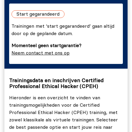
Tracks.
Start gegarandeerd
Labs
Trainingen met ‘start gegarandeerd’ gaan altijd
Lab 1:
Intro to C)PEH Setup.
door op de geplande datum.
Lab 2:
Linux Fundamentals.
Momenteel geen startgarantie?
Lab 3:
Understanding Protocols.
Neem contact met ons op
Lab 4:
Cryptography Lab.
Lab 5:
Password Cracking.
Lab 6:
Malware.
Trainingsdata en inschrijven Certified
Professional Ethical Hacker (CPEH)
Lab 7:
Information Gathering.
Hieronder is een overzicht te vinden van
Lab 8:
Information Gathering – Active
trainingsmogelijkheden voor de Certified
Reconnaissance.
Professional Ethical Hacker (CPEH) training, met
Lab 9:
Vulnerability Assessment.
zowel klassikale als virtuele trainingen. Selecteer
Lab 10:
Network Sniffing/IDS.
de best passende optie en start jouw reis naar