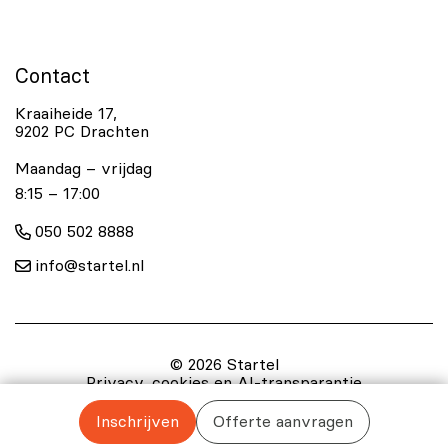
Contact
Kraaiheide 17,
9202 PC Drachten
Maandag – vrijdag
8:15 – 17:00
050 502 8888
info@startel.nl
© 2026 Startel
Privacy, cookies en AI-transparantie
Klachtenreglement
Gedragscode
Algemene voorwaarden
Blog artikelen
Inschrijven
Offerte aanvragen