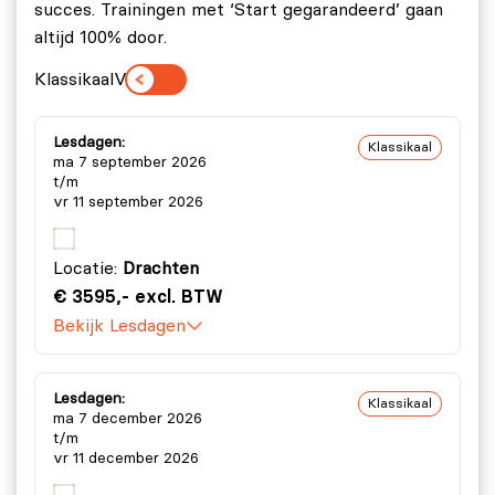
Lab 11:
Windows Hacking.
succes. Trainingen met ‘Start gegarandeerd’ gaan
altijd 100% door.
Lab 12:
Attacking Databases.
Klassikaal
Virtueel
Lab 13:
Attacking Web Applications.
Lab 14:
Backdoors.
Lesdagen:
Klassikaal
ma 7 september 2026
t/m
vr 11 september 2026
Locatie:
Drachten
€ 3595,- excl. BTW
Bekijk Lesdagen
Lesdagen:
Klassikaal
ma 7 december 2026
t/m
vr 11 december 2026