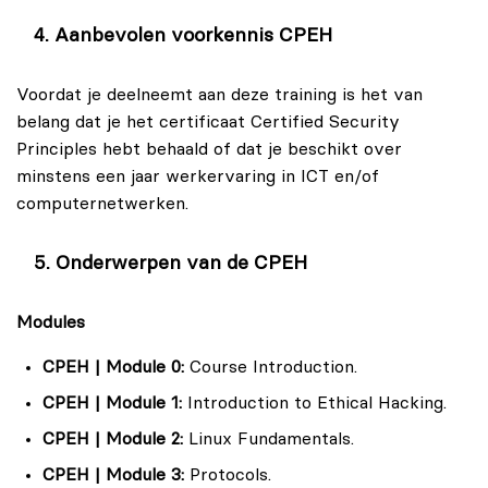
(CPEH). Je leert hoe jij kwetsbaarheden in
rapporten kunt genereren om organisaties te helpen
informatiesystemen kunt identificeren,
om hun beveiligingsniveau te verbeteren en potentiële
Aanbevolen voorkennis CPEH
penetratietesten uit kunt voeren en potentiële
risico's te verminderen.
bedreigingen kunt neutraliseren voordat ze
Voordat je deelneemt aan deze training is het van
schade aan kunnen richten aan jouw organisatie.
belang dat je het certificaat Certified Security
Principles hebt behaald of dat je beschikt over
Systeembeheerders
minstens een jaar werkervaring in ICT en/of
Voor systeembeheerders biedt de training
computernetwerken.
Certified Professional Ethical Hacker (CPEH)
waardevolle inzichten in de nieuwste
hacktechnieken en -hulpmiddelen. Door deze
Onderwerpen van de CPEH
training volgen te volgen kun jij jouw kennis op
het gebied van cybersecurity uitbreiden en
Modules
proactief beveiligingsmaatregelen
CPEH | Module 0:
implementeren om jouw informatiesystemen en
Course Introduction.
gegevens te beschermen tegen
CPEH | Module 1:
Introduction to Ethical Hacking.
ongeautoriseerde toegang.
CPEH | Module 2:
Linux Fundamentals.
Cybersecurityspecialisten
CPEH | Module 3:
Protocols.
Als cybersecurityspecialist kun je met de