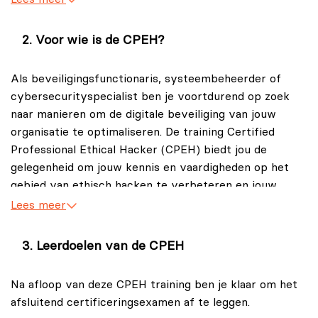
cyberaanvallen.
Voor wie is de CPEH?
Tijdens deze CPEH training leer jij over de
onderwerpen en methoden met betrekking tot ethisch
Als beveiligingsfunctionaris, systeembeheerder of
hacken, waaronder penetratietesten,
cybersecurityspecialist ben je voortdurend op zoek
kwetsbaarheidsscans, sociale technieken en forensisch
naar manieren om de digitale beveiliging van jouw
onderzoek. Door middel van theorie, labopdrachten en
organisatie te optimaliseren. De training Certified
praktische oefeningen krijg jij een grondig begrip van
Professional Ethical Hacker (CPEH) biedt jou de
de verschillende fasen van een ethische hack en leer je
gelegenheid om jouw kennis en vaardigheden op het
hoe jij deze kennis toe kunt passen om de beveiliging
gebied van ethisch hacken te verbeteren en jouw
van een organisatie te versterken.
organisatie beter te beschermen tegen cyberaanvallen.
Lees meer
Een belangrijk aspect van de training Certified
Beveiligingsfunctionarissen
Professional Ethical Hacker (CPEH) is het leren
Leerdoelen van de CPEH
Als beveiligingsfunctionaris kun je profiteren
identificeren en beoordelen van cyberbedreigingen en
van de diepgaande theoretische kennis en
kwetsbaarheden binnen een ICT-infrastructuur. Je
Na afloop van deze CPEH training ben je klaar om het
praktische vaardigheden die jij opdoet in de
leert hoe jij kwetsbaarheidsscans uit kunt voeren,
afsluitend certificeringsexamen af te leggen.
training Certified Professional Ethical Hacker
evenals hoe jij beveiligingslekken kunt ontdekken en