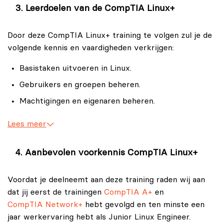
Systeembeheerders die zich richten op het
Leerdoelen van de CompTIA Linux+
Linux, waaronder systeeminstallatie, -configuratie, -
beheren van Linux-systemen zullen in de
onderhoud, -beheer, en probleemoplossing. Deze
training CompTIA Linux+ essentiële
Door deze CompTIA Linux+ training te volgen zul je de
training behandelt ook geavanceerde onderwerpen
vaardigheden verkrijgen voor het dagelijks
volgende kennis en vaardigheden verkrijgen:
zoals beveiliging, scripten en automatisering, waarmee
beheer van servers en werkstations. Deze
deelnemers systemen efficiënter kunnen beheren en
Basistaken uitvoeren in Linux.
training biedt hen diepgaande kennis over Linux-
beveiligen.
commando's, -scripts, en
Gebruikers en groepen beheren.
beveiligingsprotocollen, wat essentieel is voor
Let op: Er is geen examenvoucher inbegrepen bij de
Machtigingen en eigenaren beheren.
efficiënt systeembeheer.
CompTIA Linux+ training.
Opslag beheren.
Echter kun je de CompTIA Linux+ examenvoucher
Netwerkbeheerders
Lees meer
eenvoudig bij ons aanschaffen.
Bestanden en mappen beheren.
Voor netwerkbeheerders die binnen
infrastructuren werken die gebaseerd zijn op
Kernelmodules beheren.
Aanbevolen voorkennis CompTIA Linux+
Linux, zoals webservers en cloudplatformen,
Het Linux-opstartproces beheren.
biedt deze training de noodzakelijke
Voordat je deelneemt aan deze training raden wij aan
Systeemcomponenten beheren.
hulpmiddelen om netwerkfunctionaliteiten en -
dat jij eerst de trainingen
CompTIA A+
en
beveiliging te optimaliseren. De training
Apparaten beheren.
CompTIA Network+
hebt gevolgd en ten minste een
CompTIA Linux+ versterkt hun capaciteit om
Netwerken beheren.
jaar werkervaring hebt als Junior Linux Engineer.
complexe netwerkproblemen binnen Linux-