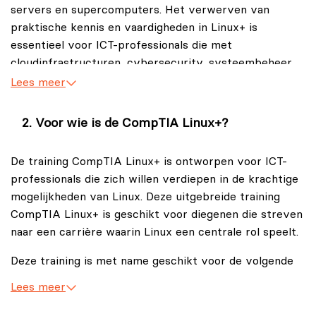
servers en supercomputers. Het verwerven van
praktische kennis en vaardigheden in Linux+ is
essentieel voor ICT-professionals die met
cloudinfrastructuren, cybersecurity, systeembeheer
of netwerkbeheer werken.
Lees meer
CompTIA Linux+ is een robuuste en alomvattende
Voor wie is de CompTIA Linux+?
training die ontworpen is voor ICT-professionals die
hun kennis en vaardigheden in Linux uit willen breiden
De training CompTIA Linux+ is ontworpen voor ICT-
en valideren. Deze training, aangeboden door CompTIA,
professionals die zich willen verdiepen in de krachtige
de toonaangevende leverancier van wereldwijd
mogelijkheden van Linux. Deze uitgebreide training
erkende ICT-trainingen en -certificaten, is gericht op
CompTIA Linux+ is geschikt voor diegenen die streven
de fundamentele beheer- en beveiligingsvaardigheden
naar een carrière waarin Linux een centrale rol speelt.
die nodig zijn in veelgevraagde ICT-functies.
Deze training is met name geschikt voor de volgende
De training CompTIA Linux+ bereidt ICT-professionals
mensen:
voor op het effectief beheren van Linux-systemen
Lees meer
binnen een zakelijke omgeving. In de training zul je een
Systeembeheerders
diepgaand inzicht verkrijgen in de basisprincipes van