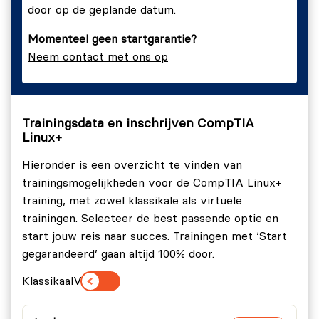
door op de geplande datum.
training.
De CompTIA Linux+ training biedt alle kennis die je
Momenteel geen startgarantie?
nodig hebt om Linux effectief te beheren en te
Neem contact met ons op
beveiligen, ideaal voor IT-professionals die hun Linux-
vaardigheden willen ontwikkelen.
Trainingsdata en inschrijven CompTIA
Linux+
Hieronder is een overzicht te vinden van
trainingsmogelijkheden voor de CompTIA Linux+
training, met zowel klassikale als virtuele
trainingen. Selecteer de best passende optie en
start jouw reis naar succes. Trainingen met ‘Start
gegarandeerd’ gaan altijd 100% door.
Klassikaal
Virtueel