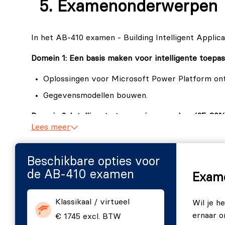
Examenonderwerpen
In het AB-410 examen - Building Intelligent Appli
Domein 1: Een basis maken voor intelligente toepa
Oplossingen voor Microsoft Power Platform on
Gegevensmodellen bouwen.
Domein 2: Intelligente toepassingen maken (25-30%
Lees meer
Modelgestuurde apps maken.
Canvas-apps maken.
Beschikbare opties voor
de AB-410 examen
Domein 3: Bedrijfstoepassingslogica en -automati
Exame
Cloudstromen maken.
Klassikaal / virtueel
Wil je h
Prompts en modellen maken in AI Hub.
ernaar 
€ 1745 excl. BTW