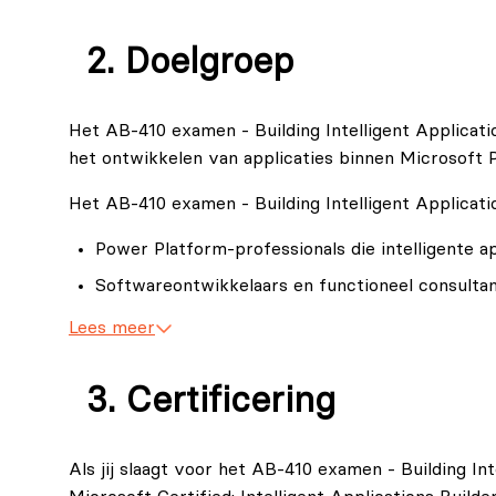
en verantwoord gebruik van kunstmatige intelligent
Doelgroep
Het AB-410 examen - Building Intelligent Applicatio
het ontwikkelen van applicaties binnen Microsoft
Het AB-410 examen - Building Intelligent Applicat
Power Platform-professionals die intelligente ap
Softwareontwikkelaars en functioneel consulta
ICT‑professionals die AI‑functionaliteit binnen b
Lees meer
Professionals die met Power Apps, Dataverse, 
Certificering
Als jij slaagt voor het AB-410 examen - Building Int