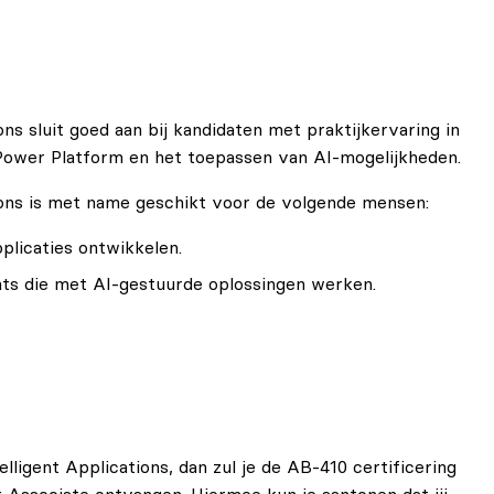
ie (AI) binnen applicaties.
ns sluit goed aan bij kandidaten met praktijkervaring in
 Power Platform en het toepassen van AI‑mogelijkheden.
ions is met name geschikt voor de volgende mensen:
plicaties ontwikkelen.
nts die met AI‑gestuurde oplossingen werken.
edrijfsapplicaties willen integreren.
Power Automate en Copilot Studio werken.
elligent Applications, dan zul je de AB-410 certificering