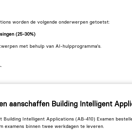
cations worden de volgende onderwerpen getoetst:
ssingen (25-30%)
twerpen met behulp van AI-hulpprogramma's.
)
sering bouwen (40-45%)
n aanschaffen Building Intelligent App
et Building Intelligent Applications (AB-410) Examen bestel
om examens binnen twee werkdagen te leveren.