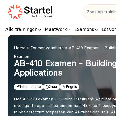
Alle trainingen
Maatwerk
Examens
Lesvo
Home
»
Examenvouchers
»
AB-410 Examen – Buildin
Examen
AB-410 Examen - Building 
Applications
Intermediate
2 uur
Engels
Het AB-410 examen - Building Intelligent Applicati
intelligente applicaties binnen het Microsoft‑ecos
in het effectief toepassen van AI‑functionaliteit, 