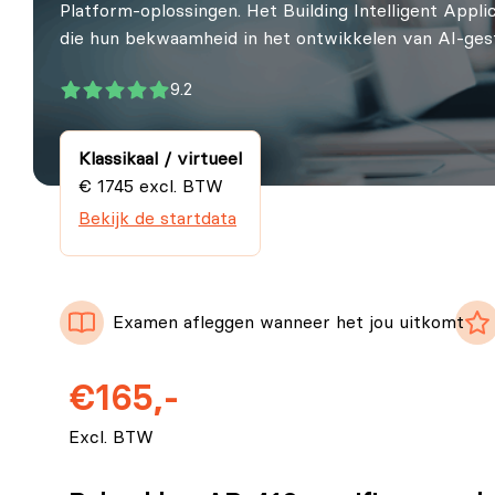
Platform‑oplossingen. Het Building Intelligent Appl
die hun bekwaamheid in het ontwikkelen van AI‑gestu
9.2
Klassikaal / virtueel
€ 1745 excl. BTW
Bekijk de startdata
Examen afleggen wanneer het jou uitkomt
€165,-
Excl. BTW