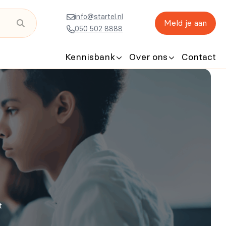
info@startel.nl
Meld je aan
050 502 8888
Kennisbank
Over ons
Contact
t