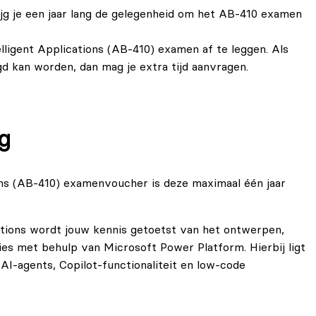
g je een jaar lang de gelegenheid om het AB‑410 examen
elligent Applications (AB-410) examen af te leggen. Als
gd kan worden, dan mag je
extra tijd aanvragen
.
g
ions (AB-410) examenvoucher is deze maximaal één jaar
cations wordt jouw kennis getoetst van het ontwerpen,
ties met behulp van Microsoft Power Platform. Hierbij ligt
AI-agents, Copilot‑functionaliteit en low‑code
of je rekening kunt houden met governance, beveiliging