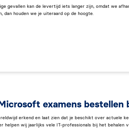
ge gevallen kan de levertijd iets langer zijn, omdat we afha
, dan houden we je uiteraard op de hoogte.
amen bestaat uit meerkeuzevragen en scenariogerichte
an intelligente applicaties wordt getoetst. Je krijgt 120
ag
als Engels niet jouw moedertaal is) om het AB-410
 of hoger (op een schaal van 1000) te hebben behaald. Het
 alleen in het Engels af te leggen.
icrosoft examens bestellen bi
reldwijd erkend en laat zien dat je beschikt over actuele k
helpen wij jaarlijks vele IT-professionals bij het behalen va