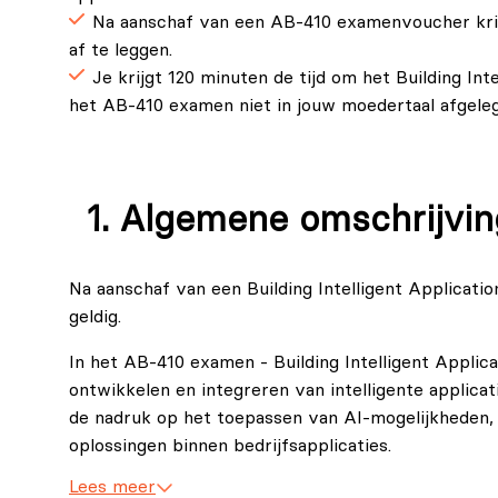
Na aanschaf van een AB-410 examenvoucher krij
af te leggen.
Je krijgt 120 minuten de tijd om het Building Int
het AB-410 examen niet in jouw moedertaal afgele
Algemene omschrijvin
Na aanschaf van een Building Intelligent Applicat
geldig.
In het AB-410 examen - Building Intelligent Appli
ontwikkelen en integreren van intelligente applica
de nadruk op het toepassen van AI‑mogelijkheden, 
oplossingen binnen bedrijfsapplicaties.
Lees meer
Daarnaast wordt er in het AB-410 examen getoetst 