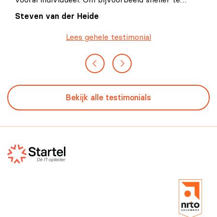
schrijven, ideeën scherper te krijgen en werk te
Steven van der Heide
versnellen. Maar de echte winst zit natuurlijk in
hoe je het als organisatie inzet.
Lees gehele testimonial
Bekijk alle testimonials