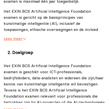
examen is maximaal één jaar toegankelijk.
Het EXIN BCS Artificial Intelligence Foundation
examen is gericht op de basisprincipes van
kunstmatige intelligentie (AI), inclusief de
toepassingen, ethische overwegingen en de invloed
ervan op de samenleving en het bedrijfsleven. In het
Lees meer
EXIN BCS Artificial Intelligence Foundation examen
wordt jouw kennis getoetst van de principes van
Doelgroep
kunstmatige intelligentie en de praktische
toepassingen.
Het EXIN BCS Artificial Intelligence Foundation
examen is geschikt voor ICT-professionals,
bedrijfsleiders, data-analisten en iedereen die zijn/haar
kennis van kunstmatige intelligentie wil bevestigen.
Tevens is het EXIN BCS Artificial Intelligence
Foundation examen relevant voor professionals die
betrokken zijn bij AI-projecten of die AI-technologieën
willen toepassen binnen hun organisatie.