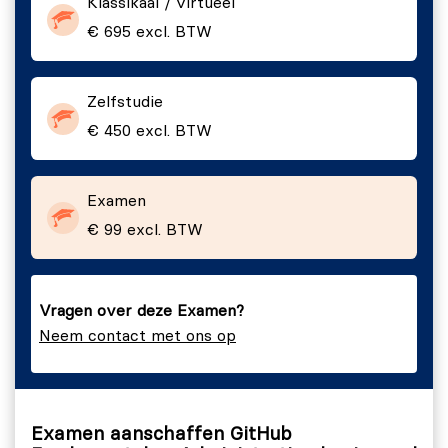
Klassikaal / virtueel
€ 695 excl. BTW
Domein 3: Veilige softwareontwikkeling en -naleving
implementeren (25-30%)
Beveiligingsbeleid en -regelsets configureren.
Zelfstudie
€ 450 excl. BTW
Beveiligingsfuncties voor opslagplaatsen
inschakelen.
API-toegang en -integraties beheren.
Examen
€ 99 excl. BTW
Domein 4: Beheer GitHub Actions (20-25%)
Werkstromen en herbruikbare onderdelen
configureren.
Vragen over deze Examen?
Runners beheren.
Neem contact met ons op
Versleutelde geheimen beheren.
Domein 5: Het gebruik van GitHub bewaken en
optimaliseren (10-15%)
Examen aanschaffen GitHub