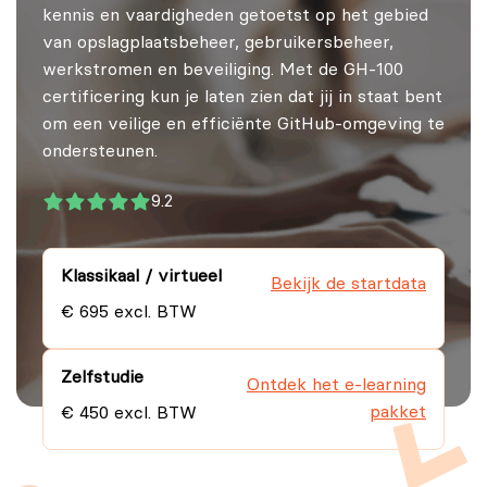
kennis en vaardigheden getoetst op het gebied
van opslagplaatsbeheer, gebruikersbeheer,
werkstromen en beveiliging. Met de GH-100
certificering kun je laten zien dat jij in staat bent
om een veilige en efficiënte GitHub-omgeving te
ondersteunen.
9.2
Klassikaal / virtueel
Bekijk de startdata
€ 695 excl. BTW
Zelfstudie
Ontdek het e-learning
pakket
€ 450 excl. BTW