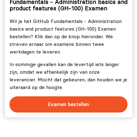
Fundamentals - Administration basics and
Bedrijfsgebruik en -activiteit bewaken.
product features (GH-100) Examen
Kosten en prestaties optimaliseren.
Wil je het GitHub Fundamentals - Administration
basics and product features (GH-100) Examen
Examenopzet
bestellen? Klik dan op de knop hieronder. We
Het GitHub Administration (GH‑100) examen bevat
streven ernaar om examens binnen twee
verschillende soorten vragen, waaronder meerkeuze,
werkdagen te leveren.
scenariogebaseerde en mogelijk interactieve
In sommige gevallen kan de levertijd iets langer
onderdelen. Je krijgt 100 minuten de tijd (of extra tijd
zijn, omdat we afhankelijk zijn van onze
op
aanvraag
als Engels niet jouw moedertaal is) om het
leverancier. Mocht dat gebeuren, dan houden we je
GH-100 examen af te leggen.
uiteraard op de hoogte.
Slaagcriteria
Examen bestellen
Om te slagen dien je ten minste een score van 700 of
hoger (op een schaal van 1000) te hebben behaald. Het
GH-100 examen - GitHub Administration is alleen in het
Engels af te leggen.