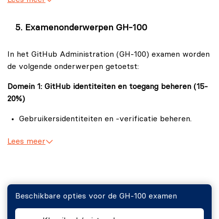
raadplegen.
Examenonderwerpen GH-100
In het GitHub Administration (GH‑100) examen worden
de volgende onderwerpen getoetst:
Domein 1: GitHub identiteiten en toegang beheren (15-
20%)
Gebruikersidentiteiten en -verificatie beheren.
Toegang en machtigingen beheren.
Lees meer
Domein 2: GitHub Enterprise-omgeving beheren (10-
15%)
Ondersteuning voor GitHub Enterprise-gebruikers
Beschikbare opties voor de GH-100 examen
en belanghebbenden.
Implementatie en licenties beheren.