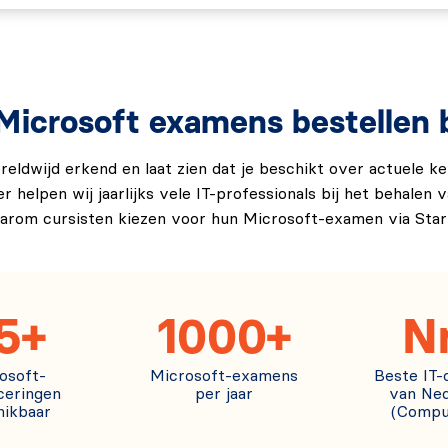
erschillende soorten vragen, zoals meerkeuzevragen,
onderdelen. Je krijgt 100 minuten de tijd (of extra tijd
icrosoft examens bestellen bi
m het GH-200 examen af te ronden.
reldwijd erkend en laat zien dat je beschikt over actuele k
helpen wij jaarlijks vele IT-professionals bij het behalen va
 of hoger (op een schaal van 1000) te hebben behaald.
arom cursisten kiezen voor hun Microsoft-examen via Start
n in de volgende talen:
5+
1000+
N
osoft-
Microsoft-examens
Beste IT-
iceringen
per jaar
van Ned
hikbaar
(Compu