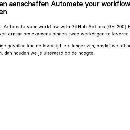
n aanschaffen Automate your workflow
en
et Automate your workflow with GitHub Actions (GH-200) E
n.
ven ernaar om examens binnen twee werkdagen te leveren.
ge gevallen kan de levertijd iets langer zijn, omdat we afha
, dan houden we je uiteraard op de hoogte.
heren (20-25%)
.
ren (10-15%)
en.
estaties.