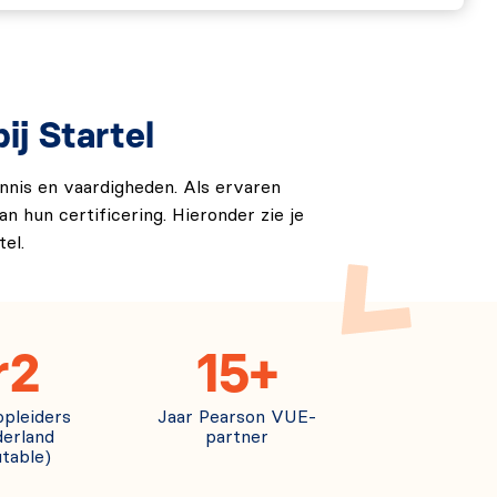
j Startel
ennis en vaardigheden. Als ervaren
n hun certificering. Hieronder zie je
el.
r2
15+
opleiders
Jaar Pearson VUE-
erland
partner
table)