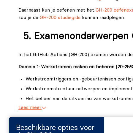
Daarnaast kun je oefenen met het
GH-200 oefenex
zou je de
GH-200 studiegids
kunnen raadplegen.
Examenonderwerpen
In het GitHub Actions (GH‑200) examen worden de
Domein 1: Werkstromen maken en beheren (20-25%
Werkstroomtriggers en -gebeurtenissen configu
Werkstroomstructuur ontwerpen en implement
Het beheer van de uitvoering van werkstromen 
Lees meer
Domein 2: Werkstromen gebruiken en oplossen (15
Werkstroomgedrag en -resultaten interpreteren
Beschikbare opties voor
Toegang tot werkstroomartefacten en logboeke