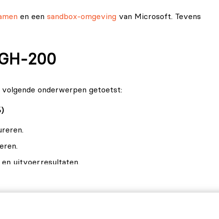
amen
en een
sandbox-omgeving
van Microsoft. Tevens
 GH-200
 volgende onderwerpen getoetst:
)
reren.
eren.
en uitvoerresultaten.
-20%)
.
n.