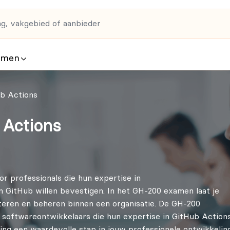
rmen
b Actions
Actions
 professionals die hun expertise in
GitHub willen bevestigen. In het GH-200 examen laat je
teren en beheren binnen een organisatie. De GH-200
n softwareontwikkelaars die hun expertise in GitHub Action
ing een waardevolle stap in jouw professionele ontwikkelin