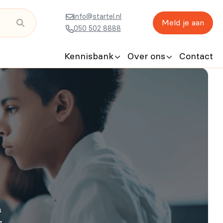
info@startel.nl
Meld je aan
050 502 8888
Kennisbank
Over ons
Contact
s
g