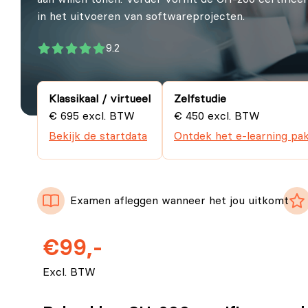
in het uitvoeren van softwareprojecten.
9.2
Klassikaal / virtueel
Zelfstudie
€ 695 excl. BTW
€ 450 excl. BTW
Bekijk de startdata
Ontdek het e-learning pa
Examen afleggen wanneer het jou uitkomt
€99,-
Excl. BTW