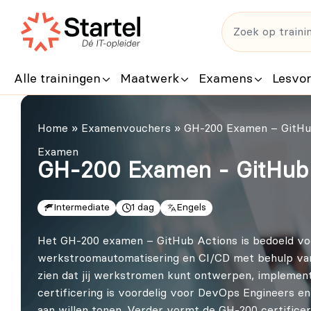
Alle trainingen
Maatwerk
Examens
Lesvo
Home
»
Examenvouchers
»
GH-200 Examen – GitHu
Examen
GH-200 Examen - GitHub 
Intermediate
1 dag
Engels
Het GH‑200 examen – GitHub Actions is bedoeld voor
werkstroomautomatisering en CI/CD met behulp van 
zien dat jij werkstromen kunt ontwerpen, implemen
certificering is voordelig voor DevOps Engineers e
aan willen tonen. Verder vormt de GH-200 certificer