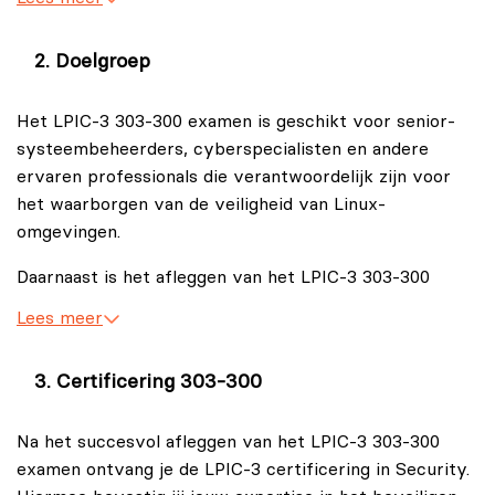
netwerkbeveiliging en cryptografie. Deze technieken
zijn cruciaal voor het beveiligen van Linux-systemen
Doelgroep
tegen interne en externe bedreigingen.
Het LPIC-3 303-300 examen is geschikt voor senior-
systeembeheerders, cyberspecialisten en andere
ervaren professionals die verantwoordelijk zijn voor
het waarborgen van de veiligheid van Linux-
omgevingen.
Daarnaast is het afleggen van het LPIC-3 303-300
examen een uitstekende manier om jouw expertise in
Lees meer
systeembeveiliging en netwerkbeveiliging binnen
Linux-omgevingen te bevestigen.
Certificering 303-300
Na het succesvol afleggen van het LPIC-3 303-300
examen ontvang je de LPIC-3 certificering in Security.