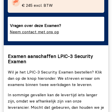
netwerkdreigingen te verminderen.
€ 245 excl. BTW
Examenopzet
Het LPIC-3 303-300 bestaat uit 60 meerkeuzevragen
Vragen over deze Examen?
die jouw kennis van het beheren en beveiligen van
Neem contact met ons op
Linux-systemen toetsen. Je krijgt 90 minuten de tijd
(of extra tijd op aanvraag als Engels niet jouw
moedertaal is) om het LPIC-3 303-300 examen af te
leggen.
Examen aanschaffen LPIC-3 Security
Examen
Slaagcriteria
Wil je het LPIC-3 Security Examen bestellen? Klik
Om te slagen dien je minstens 62,5% van de vragen
dan op de knop hieronder. We streven ernaar om
juist te hebben beantwoord.
examens binnen twee werkdagen te leveren.
In sommige gevallen kan de levertijd iets langer
zijn, omdat we afhankelijk zijn van onze
leverancier. Mocht dat gebeuren, dan houden we je