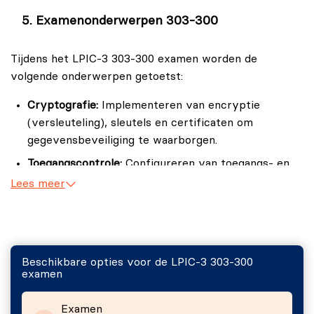
Examenonderwerpen 303-300
Tijdens het LPIC-3 303-300 examen worden de
volgende onderwerpen getoetst:
Cryptografie:
Implementeren van encryptie
(versleuteling), sleutels en certificaten om
gegevensbeveiliging te waarborgen.
Toegangscontrole:
Configureren van toegangs- en
authenticatiemechanismen zoals PAM en LDAP.
Lees meer
Applicatiebeveiliging:
Beveiligen van applicaties en
services binnen Linux-systemen.
Operationele beveiliging:
Monitoren van systemen
Beschikbare opties voor de LPIC-3 303-300
en detecteren van beveiligingsincidenten.
examen
Netwerkbeveiliging:
Configureren van firewalls,
VPN’s en andere beveiligingsmaatregelen om
Examen