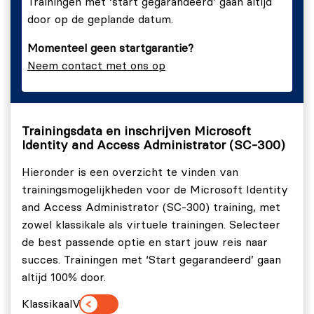
Trainingen met ‘start gegarandeerd’ gaan altijd
identiteitsoplossing te beheren.
door op de geplande datum.
Modules:
Momenteel geen startgarantie?
Microsoft Entra-gebruikers beveiligen met
Neem contact met ons op
meervoudige verificatie.
Gebruikersverificatie beheren.
Voorwaardelijke toegang plannen, implementeren en
Trainingsdata en inschrijven Microsoft
Identity and Access Administrator (SC-300)
beheren.
Microsoft Entra Identity Protection beheren.
Hieronder is een overzicht te vinden van
trainingsmogelijkheden voor de Microsoft Identity
Toegangsbeheer implementeren voor Azure-
and Access Administrator (SC-300) training, met
resources.
zowel klassikale als virtuele trainingen. Selecteer
Microsoft Entra Global Secure Access
de best passende optie en start jouw reis naar
implementeren en configureren.
succes. Trainingen met ‘Start gegarandeerd’ gaan
altijd 100% door.
SC-300 | Leertraject 3: Toegangsbeheer voor apps
implementeren
Klassikaal
Virtueel