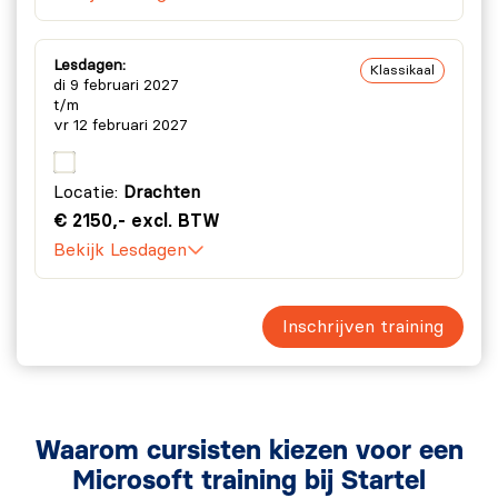
(identiteitsbeheer) voor jouw identiteitsoplossing met
behulp van toewijzingen, toegangsbeoordelingen,
bevoorrechte toegang en monitoring van jouw
Lesdagen:
Klassikaal
di 9 februari 2027
Microsoft Entra ID.
t/m
vr 12 februari 2027
Modules:
Toewijzingsbeheer plannen en implementeren.
Locatie:
Drachten
Toegangsbeoordelingen plannen, implementeren en
€ 2150,- excl. BTW
beheren.
Bekijk Lesdagen
Bevoorrechte toegang plannen en implementeren.
Microsoft Entra ID monitoren en onderhouden.
Inschrijven training
Labopdrachten
De training Microsoft Identity and Access
Administrator (SC-300) bevat acht labopdrachten.
Waarom cursisten kiezen voor een
Microsoft training bij Startel