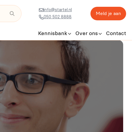
info@startel.nl
Meld je aan
050 502 8888
Kennisbank
Over ons
Contact