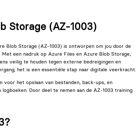
ob Storage (AZ-1003)
ure Blob Storage (AZ-1003) is ontworpen om jou door de
n. Met een nadruk op Azure Files en Azure Blob Storage,
ens veilig te houden tegen externe bedreigingen en
rgang; het is een essentiële stap naar digitale veerkracht.
en voor het opslaan van bestanden, back-ups, en
 logboeken. Door deel te nemen aan de AZ-1003 training
 kunt beveiligen, maar ook hoe je ze optimaal kunt benutten
ippen van versleuteling, toegangsbeheer en
Files en Blob Storage.
03?
en zo ook de bedreigingen voor gegevensveiligheid. Deze
jft van de laatste beveiligingstrends en -praktijken binnen