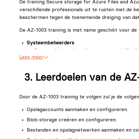
De training Secure storage for Azure Files and Az
Azure Storage. De AZ-1003 training behandelt de n
verschillende professionals uit te rusten met de ke
om jouw gegevens te beschermen en te voldoen aan 
beschermen tegen de toenemende dreiging van dat
potentiële beveiligingsrisico's.
De AZ-1003 training is met name geschikt voor de
Systeembeheerders
Systeembeheerders die verantwoordelijk zijn
Lees meer
waarborgen van de beveiliging van gegevens i
inzichten verkrijgen in het beveiligen van A
voor het beschermen van bedrijfskritieke ac
Leerdoelen van de AZ
Cloudarchitecten
Professionals die cloudoplossingen ontwerpe
Door de AZ-1003 training te volgen zul je de volge
gedetailleerd begrip van de beveiligingsaspe
staat om robuuste en veilige architecturen 
Opslagaccounts aanmaken en configureren.
als de beveiligingsvereisten.
Blob-storage creëren en configureren.
Beveiligingsanalisten en -consultants
Bestanden en opslagnetwerken aanmaken en con
Beveiligingsanalisten en -consultants die zi