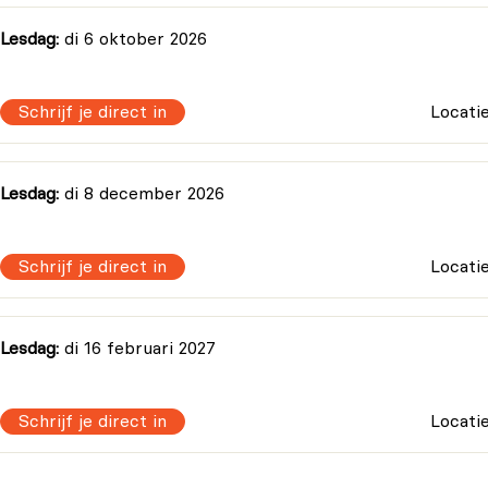
ruik te maken van Azure Portal.
Lesdag:
di 6 oktober 2026
Schrijf je direct in
Locati
ren
van Azure Blob Storage, inclusief lagen en
Lesdag:
di 8 december 2026
Schrijf je direct in
Locati
Lesdag:
di 16 februari 2027
Schrijf je direct in
Locati
voegen.