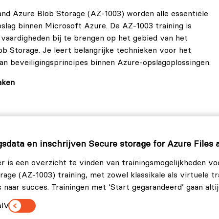
 and Azure Blob Storage (AZ-1003) worden alle essentiële
lag binnen Microsoft Azure. De AZ-1003 training is
vaardigheden bij te brengen op het gebied van het
b Storage. Je leert belangrijke technieken voor het
n beveiligingsprincipes binnen Azure-opslagoplossingen.
aken
unt aanmaken met de juiste opties voor jouw
gsdata en inschrijven Secure storage for Azure Files
r is een overzicht te vinden van trainingsmogelijkheden vo
rage (AZ-1003) training, met zowel klassikale als virtuele t
s naar succes. Trainingen met ‘Start gegarandeerd’ gaan alti
een account.
l
Virtueel