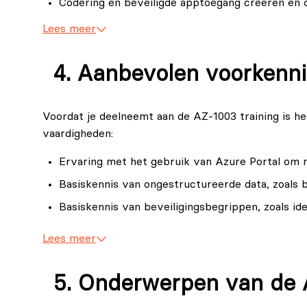
Codering en beveiligde apptoegang creëren en 
organisatie, zullen in de AZ-1003 training di
beveiligingsprotocollen en beste werkwijzen 
Lees meer
cruciale vaardigheid in het huidige cyberland
Databeheerders en datawetenschappers
Aanbevolen voorkenn
Databeheerders en datawetenschappers zulle
beveiligingskenmerken van Azure Storage-die
ervoor te zorgen dat data niet alleen toega
Voordat je deelneemt aan de AZ-1003 training is he
ongeautoriseerde toegang.
vaardigheden:
Softwareontwikkelaars
Ervaring met het gebruik van Azure Portal om r
Softwareontwikkelaars die applicaties ontwi
Basiskennis van ongestructureerde data, zoals 
AZ-1003 training cruciale kennis van beveili
ontwikkelde applicaties en de daarin opgesla
Basiskennis van beveiligingsbegrippen, zoals ide
kwetsbaarheden.
Basiskennis van netwerkbegrippen, zoals virtu
Lees meer
Onderwerpen van de 