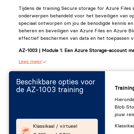
Tijdens de training Secure storage for Azure Files
onderwerpen behandeld voor het beveiligen van ops
speciaal ontworpen om jou de benodigde kennis en 
beheren en beveiligen van Azure Files en Azure Blo
effectief beschermen van data en het toepassen va
AZ-1003 | Module 1: Een Azure Storage-account m
Lees meer
In de eerste module zul je een Azure Storage-acco
bedrijfsbehoeften.
Beschikbare opties voor
Overzicht:
Trainin
de AZ-1003 training
Inleiding.
Hieronde
Bepalen hoeveel opslagaccounts je nodig hebt.
Blob Sto
jouw rei
Jouw accountinstellingen kiezen.
Een hulpprogramma kiezen voor het maken van 
Klassikaa
Klassikaal / virtueel