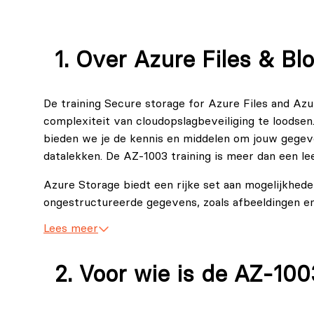
Over Azure Files & Bl
De training Secure storage for Azure Files and Az
complexiteit van cloudopslagbeveiliging te loodse
bieden we je de kennis en middelen om jouw gegev
datalekken. De AZ-1003 training is meer dan een lee
Azure Storage biedt een rijke set aan mogelijkhed
ongestructureerde gegevens, zoals afbeeldingen en
krijg je niet alleen inzicht in hoe je deze diensten
Lees meer
voor jouw organisatie. We behandelen de kernbegr
netwerkbeveiliging, specifiek afgestemd op Azure 
Voor wie is de AZ-10
Cloudtechnologie wordt steeds verder ontwikkeld, 
Azure training zorgt ervoor dat je op de hoogte bli