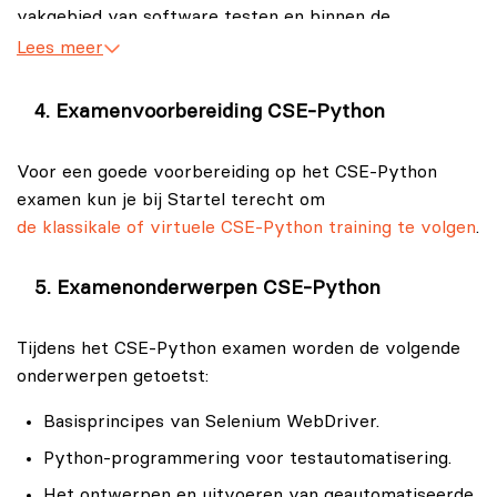
vakgebied van software testen en binnen de
specialisatie van testautomatisering.
Lees meer
Examenvoorbereiding CSE-Python
Voor een goede voorbereiding op het CSE-Python
examen kun je bij Startel terecht om
de klassikale of virtuele CSE-Python training te volgen
.
Examenonderwerpen CSE-Python
Tijdens het CSE-Python examen worden de volgende
onderwerpen getoetst:
Basisprincipes van Selenium WebDriver.
Python-programmering voor testautomatisering.
Het ontwerpen en uitvoeren van geautomatiseerde