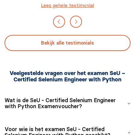
Lees gehele testimonial
Bekijk alle testimonials
Veelgestelde vragen over het examen SeU –
Certified Selenium Engineer with Python
Wat is de SeU - Certified Selenium Engineer
with Python Examenvoucher?
De SeU – Certified Selenium Engineer with Python
Voor wie is het examen SeU - Certified
Examenvoucher geeft jou toegang tot het officiële