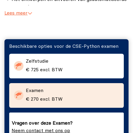
testscripts.
Lees meer
Integratie van Selenium met testframeworks.
Debugging en onderhoud van testcases.
Examenopzet
Beschikbare opties voor de CSE-Python examen
Het SEU Certified Selenium Engineer examen bestaat
uit 40 meerkeuzevragen die jouw kennis van Selenium
Zelfstudie
en Python toetsen. Je krijgt 60 minuten (of 75 minuten
€ 725 excl. BTW
als Engels niet jouw moedertaal is) de tijd om het CSE-
Python examen af te leggen.
Examen
Slaagcriteria
€ 270 excl. BTW
Om te slagen dien je minstens 65% van de vragen juist
te hebben beantwoord.
Vragen over deze Examen?
Neem contact met ons op