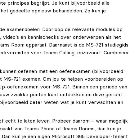
e principes begrijpt. Je kunt bijvoorbeeld alle
j het gedeelte opnieuw behandelden. Zo kun je
p de examendoelen. Doorloop de relevante modules op
 video’s en kennischecks over onderwerpen als het
Teams Room apparaat. Daarnaast is de MS-721 studiegids
erkvereisten voor Teams Calling, enzovoort. Combineer
e kunnen oefenen met een oefenexamen (bijvoorbeeld
het MS-721 examen. Om jou te helpen voorbereiden op
eUp-oefenexamen voor MS-721. Binnen een periode van
 jouw zwakke punten kunt ontdekken en deze gericht
 bijvoorbeeld beter weten wat je kunt verwachten en
tof echt te laten leven. Probeer daarom – waar mogelijk
kmaakt van Teams Phone of Teams Rooms, dan kun je
? Dan kun je een eigen Microsoft 365 Developer-tenant