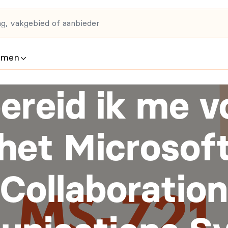
rmen
ereid ik me v
het Microsof
Collaboration