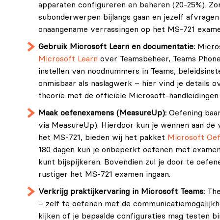
apparaten configureren en beheren (20-25%). Zorg
subonderwerpen bijlangs gaan en jezelf afvragen 
onaangename verrassingen op het MS-721 exam
Gebruik Microsoft Learn en documentatie:
Micros
Microsoft Learn
over Teamsbeheer, Teams Phone e
instellen van noodnummers in Teams, beleidsinst
onmisbaar als naslagwerk – hier vind je details
theorie met de officiele Microsoft-handleidinge
Maak oefenexamens (MeasureUp):
Oefening baar
via MeasureUp). Hierdoor kun je wennen aan de 
het MS-721, bieden wij het pakket
Microsoft Oe
180 dagen kun je onbeperkt oefenen met examenv
kunt bijspijkeren. Bovendien zul je door te oef
rustiger het MS-721 examen ingaan.
Verkrijg praktijkervaring in Microsoft Teams:
Theo
– zelf te oefenen met de communicatiemogelijkh
kijken of je bepaalde configuraties mag testen 