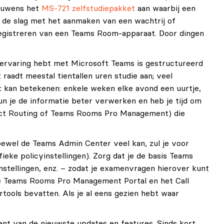
rouwens het
MS-721 zelfstudiepakket
aan waarbij een
n de slag met het aanmaken van een wachtrij of
registreren van een Teams Room-apparaat. Door dingen
 ervaring hebt met Microsoft Teams is gestructureerd
raadt meestal tientallen uren studie aan; veel
t kan betekenen: enkele weken elke avond een uurtje,
un je de informatie beter verwerken en heb je tijd om
irect Routing of Teams Rooms Pro Management) die
ewel de Teams Admin Center veel kan, zul je voor
eke policyinstellingen). Zorg dat je de basis Teams
tellingen, enz. – zodat je examenvragen hierover kunt
e Teams Rooms Pro Management Portal en het Call
tools bevatten. Als je al eens gezien hebt waar
ent van de nieuwste updates en features. Sinds kort