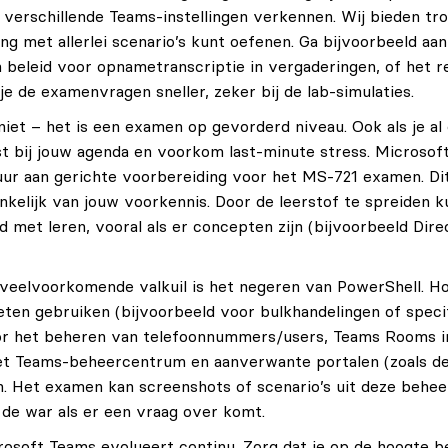
 verschillende Teams-instellingen verkennen. Wij bieden t
ng met allerlei scenario’s kunt oefenen. Ga bijvoorbeeld aa
 beleid voor opnametranscriptie in vergaderingen, of het 
je de examenvragen sneller, zeker bij de lab-simulaties.
et – het is een examen op gevorderd niveau. Ook als je al
st bij jouw agenda en voorkom last-minute stress. Microsoft 
ur aan gerichte voorbereiding voor het MS-721 examen. Di
nkelijk van jouw voorkennis. Door de leerstof te spreiden k
ijd met leren, vooral als er concepten zijn (bijvoorbeeld D
veelvoorkomende valkuil is het negeren van PowerShell. Ho
en gebruiken (bijvoorbeeld voor bulkhandelingen of specifi
r het beheren van telefoonnummers/users, Teams Rooms ins
het Teams-beheercentrum en aanverwante portalen (zoals d
. Het examen kan screenshots of scenario’s uit deze beheer
n de war als er een vraag over komt.
osoft Teams evolueert continu. Zorg dat je op de hoogte b