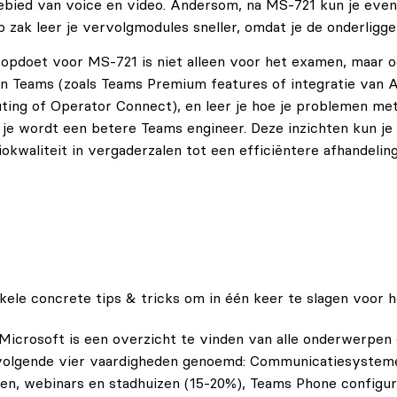
ebied van voice en video. Andersom, na MS-721 kun je event
ak leer je vervolgmodules sneller, omdat je de onderligg
 opdoet voor MS-721 is niet alleen voor het examen, maar oo
an Teams (zoals Teams Premium features of integratie van AI
outing of Operator Connect), en leer je hoe je problemen me
: je wordt een betere Teams engineer. Deze inzichten kun 
iokwaliteit in vergaderzalen tot een efficiëntere afhandeli
nkele concrete tips & tricks om in één keer te slagen voor
icrosoft is een overzicht te vinden van alle onderwerpen 
olgende vier vaardigheden genoemd: Communicatiesysteme
en, webinars en stadhuizen (15-20%), Teams Phone configu