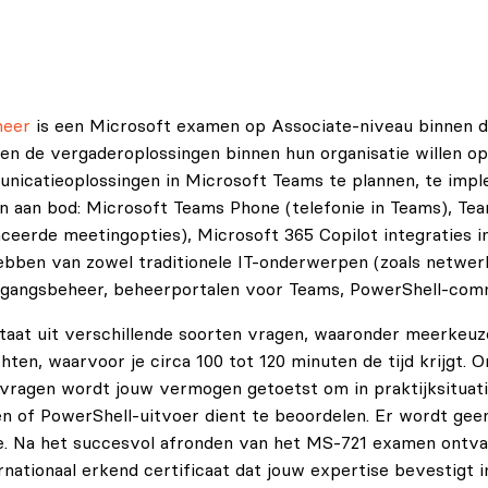
neer
is een Microsoft examen op Associate-niveau binnen de
de vergaderoplossingen binnen hun organisatie willen opti
icatieoplossingen in Microsoft Teams te plannen, te impl
aan bod: Microsoft Teams Phone (telefonie in Teams), Team
nceerde meetingopties), Microsoft 365 Copilot integraties
bben van zowel traditionele IT-onderwerpen (zoals netwerk
oegangsbeheer, beheerportalen voor Teams, PowerShell-comm
aat uit verschillende soorten vragen, waaronder meerkeuze
ten, waarvoor je circa 100 tot 120 minuten de tijd krijgt. 
e vragen wordt jouw vermogen getoetst om in praktijksituat
pen of PowerShell-uitvoer dient te beoordelen. Er wordt g
. Na het succesvol afronden van het MS-721 examen ontvang 
nationaal erkend certificaat dat jouw expertise bevestig