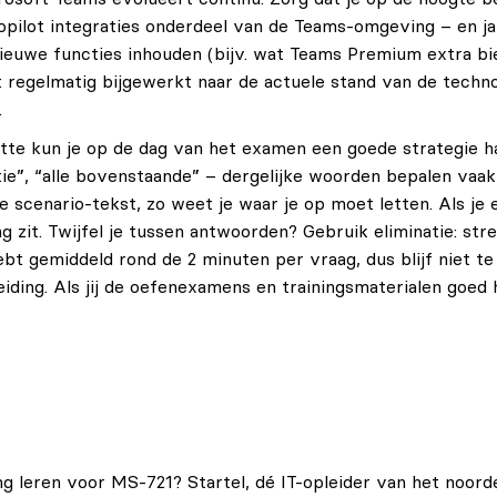
pilot integraties onderdeel van de Teams-omgeving – en ja
ieuwe functies inhouden (bijv. wat Teams Premium extra b
 regelmatig bijgewerkt naar de actuele stand van de techno
.
tte kun je op de dag van het examen een goede strategie ha
tie”, “alle bovenstaande” – dergelijke woorden bepalen vaak 
 scenario-tekst, zo weet je waar je op moet letten. Als je 
g zit. Twijfel je tussen antwoorden? Gebruik eliminatie: str
 hebt gemiddeld rond de 2 minuten per vraag, dus blijf niet 
reiding. Als jij de oefenexamens en trainingsmaterialen goe
ng leren voor MS-721? Startel, dé IT-opleider van het noord