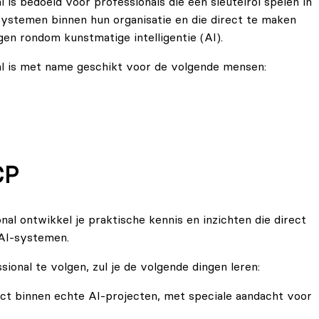
is bedoeld voor professionals die een sleutelrol spelen in
 training AI Compliance & EU AI Act Professional. Bij ons
ystemen binnen hun organisatie en die direct te maken
aanschaffen.
gen rondom kunstmatige intelligentie (AI).
onal hoort de volgende lectuur:
al is met name geschikt voor de volgende mensen:
icial Intelligence in the Private and Public Sectors van
chappers) met verantwoordelijkheden rondom naleving.
CP
O).
iden.
al ontwikkel je praktische kennis en inzichten die direct
iatieven aansturen.
 AI-systemen.
mentatie van AI-governance in publieke en private
ional te volgen, zul je de volgende dingen leren:
ct binnen echte AI-projecten, met speciale aandacht voor