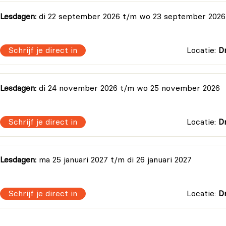
ing van ISO/IEC 42001, ISO 23894, NIST AI RMF, GDPR en
Lesdagen:
di 22 september 2026
t/m
wo 23 september 2026
op de levenscyclus gebaseerde benadering van
Schrijf je direct in
Locatie:
D
 uitgebreide kennis van juridische, ethische en
Lesdagen:
di 24 november 2026
t/m
wo 25 november 2026
Schrijf je direct in
Locatie:
D
Lesdagen:
ma 25 januari 2027
t/m
di 26 januari 2027
Schrijf je direct in
Locatie:
D