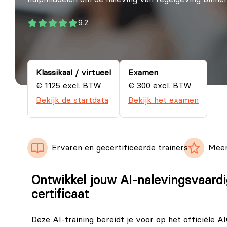
9.2
Klassikaal / virtueel
Examen
€ 1125 excl. BTW
€ 300 excl. BTW
Bekijk de startdata
Bekijk het examen
Ervaren en gecertificeerde trainers
Meer
Ontwikkel jouw AI-nalevingsvaardi
certificaat
Deze AI-training bereidt je voor op het officiële 