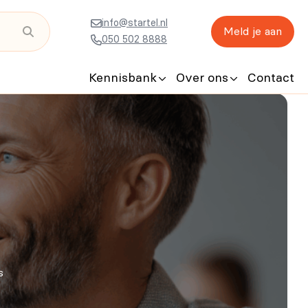
info@startel.nl
Meld je aan
050 502 8888
Kennisbank
Over ons
Contact
s