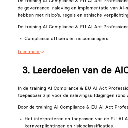
De training AI Compliance & EU AI Act Professional 
Let op: Er is geen examenvoucher inbegrepen bij de
de governance, naleving en implementatie van AI-s
kun je echter eenvoudig een
AICP examenvoucher
hebben met risico’s, regels en ethische verplichtin
Bij de training AI Compliance & EU AI Act Professi
De training AI Compliance & EU AI Act Profession
The AI Act Handbook: Compliant Usage of Artif
Natascha Windholz (2025).
Compliance officers en risicomanagers.
EXIN AICP Exam Literature, 2025.
Juridische managers en privacy-professionals.
Lees meer
AI-specialisten en data-scientists (datawetens
ICT-managers en kwaliteitsmanagers.
Leerdoelen van de AI
Functionarissen voor gegevensbescherming (DP
Consultants en auditors die AI-projecten begele
In de training AI Compliance & EU AI Act Profession
Productmanagers en leidinggevenden die AI-init
toepasbaar zijn voor de nalevingsuitdagingen rond
Iedereen die verantwoordelijk is voor de imple
Door de training AI Compliance & EU AI Act Profess
organisaties.
Het interpreteren en toepassen van de EU AI A
kernverplichtingen en risicoclassificaties.