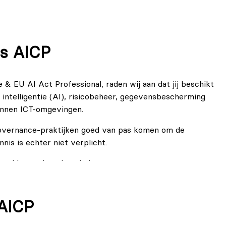
ISO/IEC 42001, ISO 23894, het NIST AI Risk Management
binnen nalevingsprocessen.
ernance-structuren, risiscomanagement en
is AICP
levenscyclus van AI-systemen.
nen en takenlijsten, om naleving te beoordelen, te
 & EU AI Act Professional, raden wij aan dat jij beschikt
atie.
intelligentie (AI), risicobeheer, gegevensbescherming
innen ICT-omgevingen.
governance-praktijken goed van pas komen om de
nis is echter niet verplicht.
onal hoort de volgende lectuur:
icial Intelligence in the Private and Public Sectors van
AICP