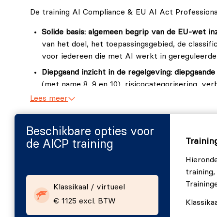
De training AI Compliance & EU AI Act Profession
Solide basis: algemeen begrip van de EU-wet inz
van het doel, het toepassingsgebied, de classifi
voor iedereen die met AI werkt in gereguleerd
Diepgaand inzicht in de regelgeving: diepgaande
(met name 8, 9 en 10), risicocategorisering, v
een hoog risico – met praktijkvoorbeelden en c
Lees meer
Betrouwbare AI bouwen:
Leer hoe jij privacy, 
kunt integreren in het ontwerp en beheer van AI
Beschikbare opties voor
brengen.
Trainin
de AICP training
Ethische AI in de praktijk:
Krijg inzicht in ethi
Hieronde
zijn voor de ontwikkeling van AI, met de nadruk
training
impact.
Training
Klassikaal / virtueel
Praktische toepassing: hoe te voldoen aan de AI
€ 1125 excl. BTW
Klassikaa
implementatiestrategieën voor compliance in zowe
direct kunt gebruiken.