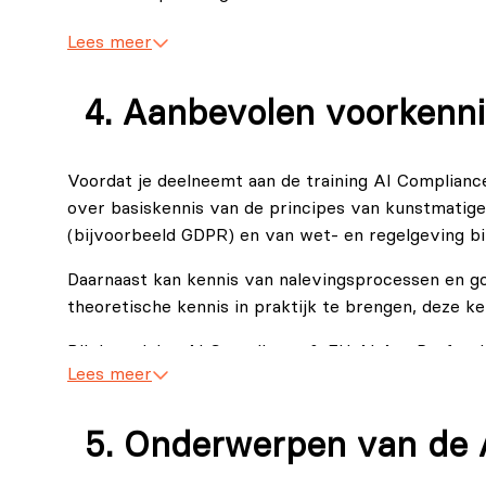
Het integreren van internationale normen als 
Lees meer
Framework en privacy- en ethische richtlijnen 
Het opzetten en toepassen van praktische gov
Aanbevolen voorkenn
nalevingsdocumentatie gedurende de volledige 
Het gebruikmaken van hulpmiddelen, zoals sjablo
Voordat je deelneemt aan de training AI Compliance
monitoren en te verbeteren binnen jouw organis
over basiskennis van de principes van kunstmatige 
(bijvoorbeeld GDPR) en van wet- en regelgeving b
Daarnaast kan kennis van nalevingsprocessen en 
theoretische kennis in praktijk te brengen, deze ken
Bij de training AI Compliance & EU AI Act Professi
Lees meer
The AI Act Handbook: Compliant Usage of Artif
Natascha Windholz (2025).
EXIN AICP Exam Literature, 2025.
Onderwerpen van de 