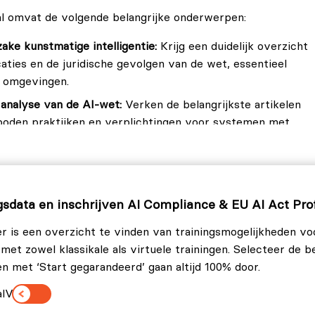
al omvat de volgende belangrijke onderwerpen:
ake kunstmatige intelligentie:
Krijg een duidelijk overzicht
caties en de juridische gevolgen van de wet, essentieel
e omgevingen.
 analyse van de AI-wet:
Verken de belangrijkste artikelen
erboden praktijken en verplichtingen voor systemen met
asestudy’s.
gegevensbescherming, transparantie en traceerbaarheid
-systemen, evenals hoe jij principes in praktijk kunt
gsdata en inschrijven AI Compliance & EU AI Act Pro
sche kaders en mensenrechtenoverwegingen die bepalend
r is een overzicht te vinden van trainingsmogelijkheden v
 op eerlijkheid, verantwoordelijkheid en maatschappelijke
, met zowel klassikale als virtuele trainingen. Selecteer de 
en met ‘Start gegarandeerd’ gaan altijd 100% door.
-wet:
Ga verder dan de theorie. Ontdek stapsgewijze
l
Virtueel
l publieke als private organisaties, met tools die jij