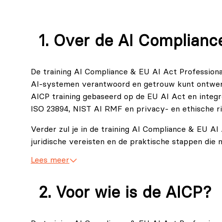
Over de AI Compliance
De training AI Compliance & EU AI Act Professional i
AI-systemen verantwoord en getrouw kunt ontwerpe
AICP training gebaseerd op de EU AI Act en integre
ISO 23894, NIST AI RMF en privacy- en ethische ri
Verder zul je in de training AI Compliance & EU A
juridische vereisten en de praktische stappen die 
regelgeving. Met behulp van kant-en-klare sjablone
Lees meer
training hoe jij naleving gedurende de volledige 
ontwerp en ontwikkeling tot monitoring en buiteng
Voor wie is de AICP?
Professional is voordelig voor professionals die ee
realisatie van betrouwbare AI-praktijken binnen hu