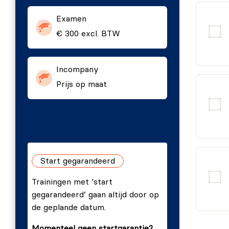
Kaders voor echte naleving:
Beheers de toepass
Examen
EU AI Ethics-richtlijnen, geïntegreerd in een 
€ 300 excl. BTW
verantwoorde AI.
Deze onderwerpen van de AICP training zorgen voor
Incompany
praktische naleving in AI.
Prijs op maat
Start gegarandeerd
Trainingen met ‘start
gegarandeerd’ gaan altijd door op
de geplande datum.
Momenteel geen startgarantie?