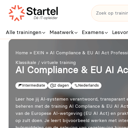
Alle trainingen
Maatwerk
Examens
Lesvo
Home
»
EXIN
»
AI Compliance & EU AI Act Professi
Klassikale / virtuele training
AI Compliance & EU AI Ac
Intermediate
2 dagen
Nederlands
Leer hoe jij AI-systemen verantwoord, transparant
beheren met de training AI Compliance & EU AI Act 
van de Europese AI-wetgeving (EU AI Act) en prakt
op zult doen. Je leert bijvoorbeeld werken met int
hulpmiddelen om de naleving van regelgeving binnen