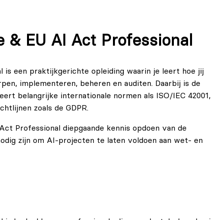
 & EU AI Act Professional
s een praktijkgerichte opleiding waarin je leert hoe jij
n, implementeren, beheren en auditen. Daarbij is de
ert belangrijke internationale normen als ISO/IEC 42001,
chtlijnen zoals de GDPR.
I Act Professional diepgaande kennis opdoen van de
nodig zijn om AI-projecten te laten voldoen aan wet- en
n, takenlijsten en governance-kaders leer je in de AICP
levenscyclus van AI-systemen kunt waarborgen, van
ebruikstelling. De training AI Compliance & EU AI Act
n brug willen slaan tussen regelgeving, risicobeheer en de
n organisatie.