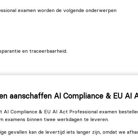
ofessional examen worden de volgende onderwerpen
sparantie en traceerbaarheid.
wegingen.
nisaties.
aleving (ISO/IEC 42001, ISO/IEC 23894, NIST AI RMF).
n aanschaffen AI Compliance & EU AI A
ssional examen bestaat uit 40 meerkeuzevragen die jouw
et AI Compliance & EU AI Act Professional examen bestelle
chte toepassing toetsen. Je krijgt 90 minuten de tijd om
om examens binnen twee werkdagen te leveren.
ge gevallen kan de levertijd iets langer zijn, omdat we afha