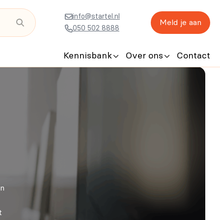
info@startel.nl
Meld je aan
050 502 8888
Kennisbank
Over ons
Contact
an
t