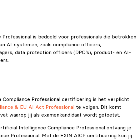
l is gericht op praktische toepassing van AI-naleving over
r risicobeheer, governance-controls en traceerbaarheid.
 Professional is bedoeld voor professionals die betrokken
van AI-systemen, zoals compliance officers,
agers, data protection officers (DPO’s), product- en AI-
ers.
e Compliance Professional certificering is het verplicht
iance & EU AI Act Professional
te volgen. Dit komt
vat waarop jij als examenkandidaat wordt getoetst.
ificial Intelligence Compliance Professional ontvang je
ance Professional. Met de EXIN AICP certificering kun jij