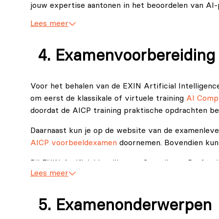
jouw expertise aantonen in het beoordelen van AI-
en deze in praktijk brengen.
Lees meer
Examenvoorbereiding
Voor het behalen van de EXIN Artificial Intelligenc
om eerst de klassikale of virtuele training
AI Compl
doordat de AICP training praktische opdrachten be
Daarnaast kun je op de website van de examenlev
AICP voorbeeldexamen
doornemen. Bovendien kun
Bij EXIN Artificial Intelligence Compliance Profess
Lees meer
The AI Act Handbook: Compliant Usage of Artif
Natascha Windholz (2025).
EXIN AICP Exam Literature, 2025.
Examenonderwerpen