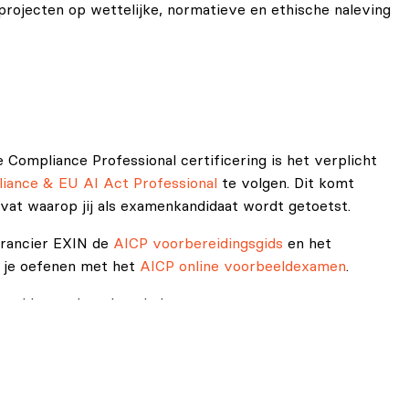
projecten op wettelijke, normatieve en ethische naleving
e Compliance Professional certificering is het verplicht
iance & EU AI Act Professional
te volgen. Dit komt
vat waarop jij als examenkandidaat wordt getoetst.
erancier EXIN de
AICP voorbereidingsgids
en het
 je oefenen met het
AICP online voorbeeldexamen
.
ional hoort de volgende lectuur:
icial Intelligence in the Private and Public Sectors van