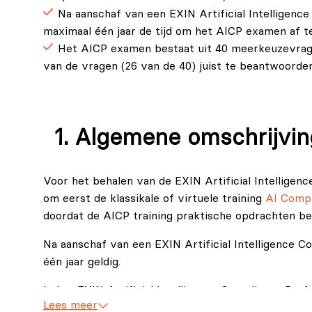
Na aanschaf van een EXIN Artificial Intelligenc
maximaal één jaar de tijd om het AICP examen af te
Het AICP examen bestaat uit 40 meerkeuzevragen,
van de vragen (26 van de 40) juist te beantwoorden
Algemene omschrijvin
Voor het behalen van de EXIN Artificial Intelligenc
om eerst de klassikale of virtuele training
AI Compl
doordat de AICP training praktische opdrachten be
Na aanschaf van een EXIN Artificial Intelligence 
één jaar geldig.
In het EXIN Artificial Intelligence Compliance Prof
Lees meer
AI-systemen kunt laten voldoen aan relevante wette