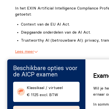
In het EXIN Artificial Intelligence Compliance Pr
getoetst:
Context van de EU AI Act.
Diepgaande onderdelen van de AI Act.
Trustworthy AI (betrouwbare AI): privacy, tran
Ethical AI (ethische AI) en mensenrechtenover
Lees meer
Praktische toepassing van de AI Act binnen orga
Kaders en standaarden ter ondersteuning van n
Beschikbare opties voor
de AICP examen
Examenopzet
Exame
Het EXIN Artificial Intelligence Compliance Profe
Klassikaal / virtueel
Wil je h
kennis van AI-naleving, regelgeving en praktijkgeri
ernaar 
€ 1125 excl. BTW
het AICP examen af te leggen.
In sommi
Slaagcriteria