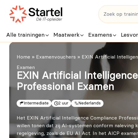
Alle trainingen
Maatwerk
Examens
Lesvo
Home
»
Examenvouchers
»
EXIN Artificial Intelli
Examen
EXIN Artificial Intelligen
Professional Examen
Intermediate
2 uur
Nederlands
Het EXIN Artificial Intelligence Compliance Professi
willen tonen dat zij AI-systemen conform naleving
regelgeving, zoals de EU AI Act. In het AICP examen 