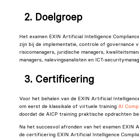
ISO/IEC 42001, ISO/IEC 23894 en de NIST AI RMF.
Doelgroep
EXIN Artificial Intelligence Compliance Professiona
de gehele levenscyclus van AI-systemen, waaronde
Het examen EXIN Artificial Intelligence Compliance
zijn bij de implementatie, controle of governance 
risicomanagers, juridische managers, kwaliteitsman
managers, nalevingsanalisten en ICT-securitymanag
Certificering
Voor het behalen van de EXIN Artificial Intelligenc
om eerst de klassikale of virtuele training
AI Compl
doordat de AICP training praktische opdrachten be
Na het succesvol afronden van het examen EXIN Art
de certificering EXIN Artificial Intelligence Compli