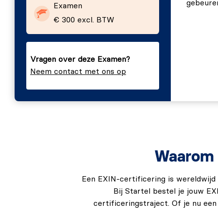
gebeuren
Examen
Om te slagen dien je minstens 65% van de vragen 
€ 300 excl. BTW
EXIN Artificial Intelligence Compliance Professional
Nederlands, Engels, Duits, Frans en Portugees.
Vragen over deze Examen?
Neem contact met ons op
Waarom e
Een EXIN-certificering is wereldwijd
Bij Startel bestel je jouw 
certificeringstraject. Of je nu ee