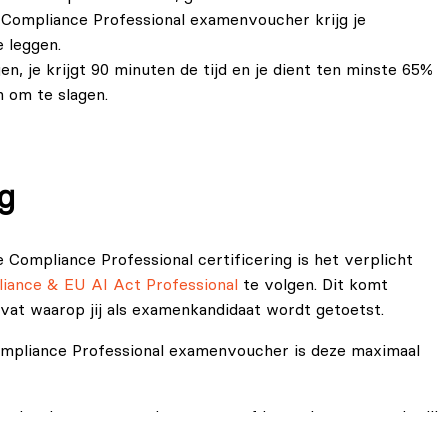
e Compliance Professional examenvoucher krijg je
 leggen.
 je krijgt 90 minuten de tijd en je dient ten minste 65%
 om te slagen.
g
e Compliance Professional certificering is het verplicht
iance & EU AI Act Professional
te volgen. Dit komt
vat waarop jij als examenkandidaat wordt getoetst.
Compliance Professional examenvoucher is deze maximaal
essional examen wordt getoetst of je aan kunt tonen dat jij
n, normen en ethische richtlijnen, zoals de EU AI Act,