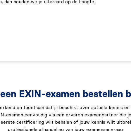
, dan houden we je uiteraard op de hoogte.
(26 van de 40) juist te hebben beantwoord. Het examen
 is in verschillende talen af te leggen, waaronder:
en EXIN-examen bestellen bi
 erkend en toont aan dat jij beschikt over actuele kennis e
EXIN-examen eenvoudig via een ervaren examenpartner die je 
n eerste certificering wilt behalen of jouw kennis wilt uitbre
professionele afhandeling van jouw examenaanvraag.