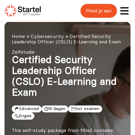
Meld je aan
Home
»
Cybersecurity
»
Certified Security
Leadership Officer (CSLO) E-Learning and Exam
Zelfstudie
Certified Security
Leadership Officer
(CSLO) E-Learning and
Exam
Advanced
10 dagen
Incl. examen
Engels
This self-study package from Mile2 contains: