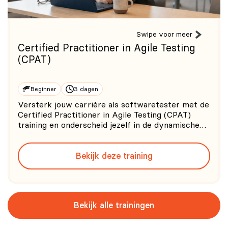
Swipe voor meer
Certified Practitioner in Agile Testing
(CPAT)
Beginner
3 dagen
Versterk jouw carrière als softwaretester met de
Certified Practitioner in Agile Testing (CPAT)
training en onderscheid jezelf in de dynamische
wereld van Agile testing. Deze uitgebreide CPAT
training biedt een diepgaand overzicht van Agile
Bekijk deze training
principes en de essentiële rol van testen binnen
Agile-pr
Bekijk alle trainingen