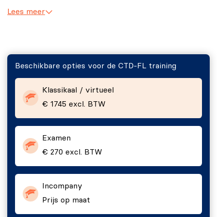
Ansible.
Continuous Deployment.
Lees meer
Nagios.
Continuous Monitoring.
Selenium.
DevOps binnen verschillende
Git/GitHub.
ontwikkelmethodieken.
Beschikbare opties voor de CTD-FL training
Hoofdstuk 2 - Continuous Testing
Klassikaal / virtueel
Inleiding op Continuous Testing.
€ 1745 excl. BTW
Test Driven Development (TDD) en DevOps.
Statistische analyse.
Examen
Dynamische analyse.
€ 270 excl. BTW
Integratie- en systeemtesten.
Acceptatietesten.
Incompany
Hoofdstuk 3 - DevOps-specifieke testen
Prijs op maat
Gebruikersspecifiek functietesten.