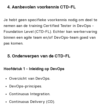
Inzicht in de rol van DevOps binnen testprocessen.
de CTD-FL certificering kunt behalen. Met de CTD-FL
Aanbevolen voorkennis CTD-FL
Kennis van diverse technologieën die binnen
certificering kun jij jouw kennis van DevOps aantonen,
DevOps worden gebruikt.
evenals het toepassen van DevOps binnen
Je hebt geen specifieke voorkennis nodig om deel te
Kennis van geautomatiseerde implementaties en
verschillende Software Development Life Cycles
nemen aan de training Certified Tester in DevOps -
testautomatisering.
(SDLC's).
Foundation Level (CTD-FL). Echter kan werkervaring
Inzicht in cloudtechnologie en de toepassing ervan
binnen een agile team en/of DevOps-team goed van
Let op: Er is geen examenvoucher inbegrepen bij de
binnen DevOps.
pas komen.
CTD-FL training.
Kennis van verschillende hulpmiddelen met
Echter kun je de CTD-FL examenvoucher eenvoudig bij
betrekking tot DevOps.
ons aanschaffen.
Onderwerpen van de CTD-FL
Het toepassen van veelgebruikte hulpmiddelen,
zoals:
Hoofdstuk 1 - Inleiding op DevOps
Docker.
Overzicht van DevOps.
Jenkins.
DevOps-principes.
Puppet.
Continuous Integration.
Chef.
Continuous Delivery (CD).