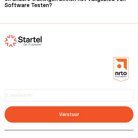
Software Testen?
De CTD-FL training is specifiek gericht op testen
binnen een DevOps-context, waarbij samenwerking,
continue integratie en testautomatisering centraal
staan. Bij andere trainingen worden andere
onderwerpen behandeld.
In de training ISTQB Foundation worden bijvoorbeeld
de basisprincipes van testen behandeld
en
in de TMAP trainingen worden bijvoorbeeld
methodieken en strategieën binnen gestructureerde
testtrajecten behandeld
.
Verstuur
Bekijk hier ons assortiment van trainingen binnen het
vakgebied van Software Testen
.