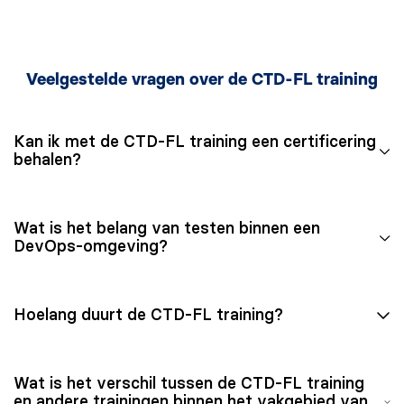
Veelgestelde vragen over de CTD-FL training
Kan ik met de CTD-FL training een certificering
behalen?
Met de CTD-FL training kun jij je grondig voorbereiden
Wat is het belang van testen binnen een
op het CTD-FL examen, uitgegeven door iSQI.
DevOps-omgeving?
De CTD-FL examenvoucher is niet inbegrepen, maar
kan apart worden aangeschaft via onze website
Testen is cruciaal om meer vertrouwen te creëren in
.
Hoelang duurt de CTD-FL training?
snelle en betrouwbare softwarelevering. Door de CTD-
FL training te volgen zul je leren hoe jij testen op een
effectieve manier in Software Development Life
De CTD-FL training duurt drie dagen en is zowel
Wat is het verschil tussen de CTD-FL training
Cycles (SDLC’s) kunt integreren.
klassikaal
als virtueel te volgen.
en andere trainingen binnen het vakgebied van