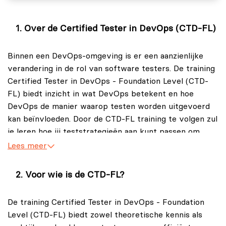
Over de Certified Tester in DevOps (CTD-FL)
Binnen een DevOps-omgeving is er een aanzienlijke
verandering in de rol van software testers. De training
Certified Tester in DevOps - Foundation Level (CTD-
FL) biedt inzicht in wat DevOps betekent en hoe
DevOps de manier waarop testen worden uitgevoerd
kan beïnvloeden. Door de CTD-FL training te volgen zul
je leren hoe jij teststrategieën aan kunt passen om
optimaal samen te werken met softwareontwikkelaars,
Lees meer
operationele teams en andere betrokkenen. Hierbij ligt
de nadruk op continue levering, waarbij integratie,
Voor wie is de CTD-FL?
implementatie en testen naadloos op elkaar aansluiten.
De training Certified Tester in DevOps - Foundation
Daarnaast vereist DevOps niet alleen een andere
Level (CTD-FL) biedt zowel theoretische kennis als
manier van testen, maar ook het gebruik van