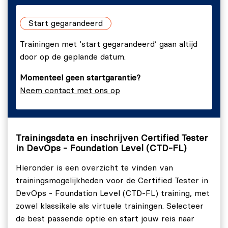
Gefaseerde uitrol, dark launch en standaard
Start gegarandeerd
upgrades.
Toggles.
Trainingen met ‘start gegarandeerd’ gaan altijd
door op de geplande datum.
Hoofdstuk 4 - Operaties binnen DevOps
Momenteel geen startgarantie?
Monitoring van productiesystemen.
Neem contact met ons op
Hoofdstuk 5 - DevOps en de cloud
Inleiding op DevOps met cloud.
Trainingsdata en inschrijven Certified Tester
Hoofdstuk 6 - Verschillende hulpmiddelen en
in DevOps - Foundation Level (CTD-FL)
technologieën
Hieronder is een overzicht te vinden van
Infrastructuur en repositories.
trainingsmogelijkheden voor de Certified Tester in
DevOps - Foundation Level (CTD-FL) training, met
zowel klassikale als virtuele trainingen. Selecteer
de best passende optie en start jouw reis naar