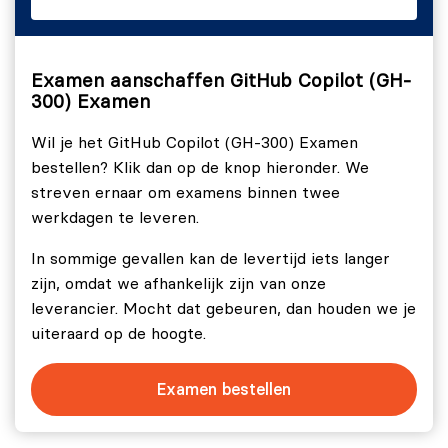
Beschrijf de beperkingen van GitHub Copilot (en
LLM's in het algemeen).
Domein 4: Promptontwikkeling en Prompt Engineering
Examen aanschaffen GitHub Copilot (GH-
300) Examen
(9%)
Wil je het GitHub Copilot (GH-300) Examen
Beschrijving van de basisprincipes van het
bestellen? Klik dan op de knop hieronder. We
opstellen van prompts.
streven ernaar om examens binnen twee
De basisprincipes van prompt engineering
werkdagen te leveren.
beschrijven.
In sommige gevallen kan de levertijd iets langer
Domein 5: Use cases voor ontwikkelaars voor AI (14%)
zijn, omdat we afhankelijk zijn van onze
Productiviteit van ontwikkelaars verbeteren.
leverancier. Mocht dat gebeuren, dan houden we je
uiteraard op de hoogte.
Domein 6: Testen met GitHub Copilot (9%)
Examen bestellen
De opties beschrijven voor het genereren van tests
voor jouw code.