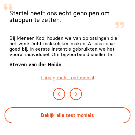
Startel heeft ons echt geholpen om
stappen te zetten.
Bij Meneer Kooi houden we van oplossingen die
het werk écht makkelijker maken. AI past daar
goed bij. In eerste instantie gebruikten we het
vooral individueel. Om bijvoorbeeld sneller te
schrijven, ideeën scherper te krijgen en werk te
Steven van der Heide
versnellen. Maar de echte winst zit natuurlijk in
hoe je het als organisatie inzet.
Lees gehele testimonial
Bekijk alle testimonials