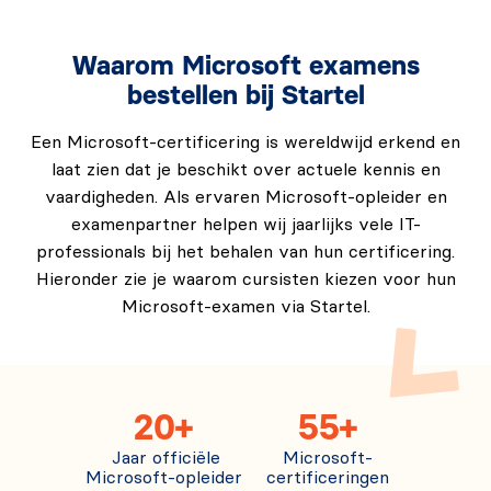
De verschillende SKU's voor GitHub Copilot
beschrijven.
Waarom Microsoft examens
Domein 7: Basisprincipes van privacy en
bestellen bij Startel
contextuitsluitingen (15%)
Een Microsoft-certificering is wereldwijd erkend en
Codekwaliteit verbeteren door middel van testen.
laat zien dat je beschikt over actuele kennis en
GitHub Copilot gebruiken voor beveiliging en
vaardigheden. Als ervaren Microsoft-opleider en
prestaties.
examenpartner helpen wij jaarlijks vele IT-
Inhoudsuitsluitingen identificeren.
professionals bij het behalen van hun certificering.
Hieronder zie je waarom cursisten kiezen voor hun
Waarborgen.
Microsoft-examen via Startel.
Probleemoplossingsproces.
Examenopzet
Het GitHub Copilot (GH‑300) examen bestaat uit
20+
55+
ongeveer 75 vragen, waaronder meerkeuzevragen en
Jaar officiële
Microsoft-
mogelijk interactieve labopdrachten, verspreid over de
Microsoft-opleider
certificeringen
7 examendomeinen. Je krijgt 100 minuten de tijd (of