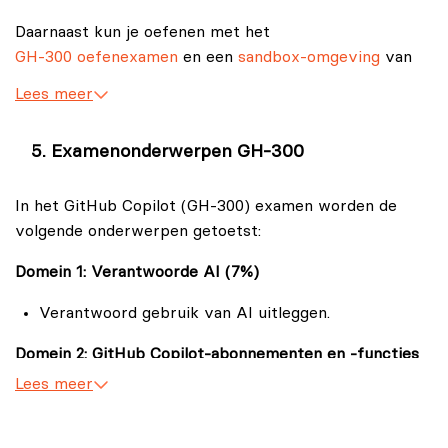
Daarnaast kun je oefenen met het
GH‑300 oefenexamen
en een
sandbox‑omgeving
van
Microsoft. Tevens zou je de
GH‑300 studiegids
kunnen
Lees meer
raadplegen.
Examenonderwerpen GH‑300
In het GitHub Copilot (GH‑300) examen worden de
volgende onderwerpen getoetst:
Domein 1: Verantwoorde AI (7%)
Verantwoord gebruik van AI uitleggen.
Domein 2: GitHub Copilot-abonnementen en -functies
(31%)
Lees meer
De verschillende GitHub Copilot-abonnementen
identificeren.