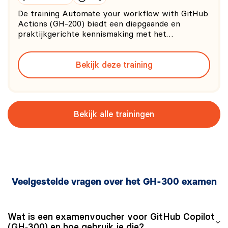
De training Automate your workflow with GitHub
Actions (GH-200) biedt een diepgaande en
praktijkgerichte kennismaking met het
automatiseren van softwareontwikkelprocessen
binnen GitHub. Daarbij zul je ontdekken hoe jij
Bekijk deze training
volledige ontwikkelcycli kunt automatiseren met
behulp van werkstromen, GitHub Ac
Bekijk alle trainingen
Veelgestelde vragen over het GH-300 examen
Wat is een examenvoucher voor GitHub Copilot
(GH‑300) en hoe gebruik je die?