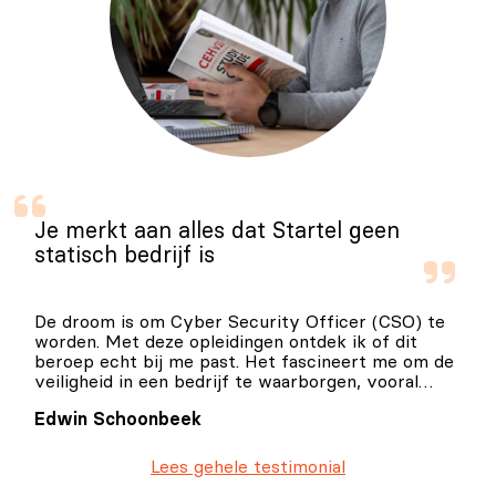
Je merkt aan alles dat Startel geen
statisch bedrijf is
De droom is om Cyber Security Officer (CSO) te
worden. Met deze opleidingen ontdek ik of dit
beroep echt bij me past. Het fascineert me om de
veiligheid in een bedrijf te waarborgen, vooral
omdat we steeds meer te maken krijgen met
Edwin Schoonbeek
digitale uitdagingen.
Lees gehele testimonial