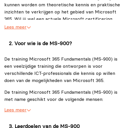
kunnen worden om theoretische kennis en praktische
inzichten te verkrijgen op het gebied van Microsoft
365. Wil jij wel een actuele Microsoft certificering
behalen? Dan kun je overwegen om de training
Lees meer
Introduction to Microsoft 365 and AI administration
(AB-900)
Voor wie is de MS-900?
te gaan volgen en het
AB-900 examen
af te leggen.
De training Microsoft 365 Fundamentals (MS-900) is
De training Microsoft 365 Fundamentals (MS-900)
een veelzijdige training die ontworpen is voor
biedt een diepgaande inleiding op de uitgebreide suite
verschillende ICT-professionals die kennis op willen
van Microsoft 365. Tevens is de MS-900 training
doen van de mogelijkheden van Microsoft 365.
geschikt voor mensen die aan de slag willen gaan met
cloud computing en de waarde willen begrijpen die
De training Microsoft 365 Fundamentals (MS-900) is
Microsoft 365 kan brengen binnen het hedendaagse
met name geschikt voor de volgende mensen:
bedrijfsleven. Daarbij kan de training Microsoft 365
Fundamentals (MS-900) als basis worden beschouwd
Lees meer
ICT-professionals
voor verdere diepgang in Microsoft 365 en dienen als
De MS-900 training biedt voor mensen die een
opstapje voor geavanceerde Microsoft 365 trainingen.
helpdesk- of netwerkbeheerfunctie hebben de
Leerdoelen van de MS-900