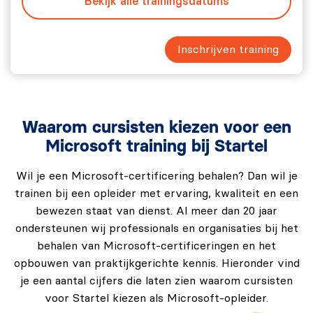
Bekijk alle trainingsdatums
abonnementen verkennen.
Oefening 2: Proeflicenties toevoegen aan de tenant.
Inschrijven training
Oefening 3: Ondersteuningsopties beoordelen.
Deze module helpt deelnemers om inzicht te krijgen in
de verschillende abonnements- en
ondersteuningsmogelijkheden van Microsoft 365.
Waarom cursisten kiezen voor een
Microsoft training bij Startel
Wil je een Microsoft-certificering behalen? Dan wil je
trainen bij een opleider met ervaring, kwaliteit en een
bewezen staat van dienst. Al meer dan 20 jaar
ondersteunen wij professionals en organisaties bij het
behalen van Microsoft-certificeringen en het
opbouwen van praktijkgerichte kennis. Hieronder vind
je een aantal cijfers die laten zien waarom cursisten
voor Startel kiezen als Microsoft-opleider.