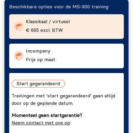
Microsoft 365-abonnementen, licenties en
Beschikbare opties voor de MS-900 training
MS-900 | Module 1: Basisprincipes van de Cloud
facturering en hoe organisaties deze beheren.
begrijpen
Klassikaal / virtueel
De verschillende ondersteuningsopties binnen
Onderwerpen:
Microsoft 365 herkennen en toepassen.
€ 665 excl. BTW
Overzicht van cloudcomputing.
Microsoft Cloudservices.
Incompany
Migratie naar cloudservices.
Prijs op maat
Lab: Cloud Basisprincipes
Oefening 1: Het juiste cloudmodel bepalen (papieren
Start gegarandeerd
oefening).
Trainingen met ‘start gegarandeerd’ gaan altijd
Na het afronden van deze module zijn deelnemers in
door op de geplande datum.
staat om de basisprincipes van cloudcomputing te
Momenteel geen startgarantie?
begrijpen.
Neem contact met ons op
MS-900 | Module 2: Microsoft 365 Basisprincipes