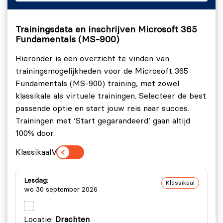
Onderwerpen:
Trainingsdata en inschrijven Microsoft 365
Kernservices van Microsoft 365.
Fundamentals (MS-900)
On-premises services van Microsoft versus
Hieronder is een overzicht te vinden van
Microsoft 365 cloudservices.
trainingsmogelijkheden voor de Microsoft 365
Enterprise Mobility binnen Microsoft 365.
Fundamentals (MS-900) training, met zowel
klassikale als virtuele trainingen. Selecteer de best
Samenwerking binnen Microsoft 365.
passende optie en start jouw reis naar succes.
Lab: Een Microsoft 365 tenant inschakelen en
Trainingen met ‘Start gegarandeerd’ gaan altijd
configureren
100% door.
Oefening 1: Een Microsoft 365 tenant activeren en
Klassikaal
Virtueel
configureren.
Oefening 2: Verkennen van de Microsoft 365
Lesdag:
Klassikaal
wo 30 september 2026
gebruikers- en beheerdersportal.
Oefening 3: Nieuwe gebruikers- en groepsaccounts
Locatie:
Drachten
configureren.