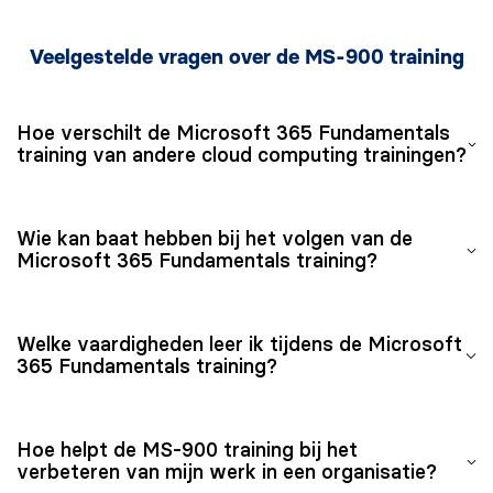
Veelgestelde vragen over de MS-900 training
Hoe verschilt de Microsoft 365 Fundamentals
training van andere cloud computing trainingen?
De MS-900 is specifiek gericht op de Microsoft 365
Wie kan baat hebben bij het volgen van de
suite en biedt een gedetailleerde verkenning van de
Microsoft 365 Fundamentals training?
diensten en functies die uniek zijn voor Microsoft 365,
in tegenstelling tot bredere cloud computing trainingen
De MS-900 training is ideaal voor IT-professionals,
die verschillende platforms kunnen behandelen.
Welke vaardigheden leer ik tijdens de Microsoft
bedrijfsleiders, eindgebruikers en iedereen die
365 Fundamentals training?
basiskennis wil opdoen over de Microsoft 365 suite. Er
is geen specifieke technische achtergrond vereist om
Je leert de basisprincipes van cloud computing, de
deel te nemen aan deze training.
Hoe helpt de MS-900 training bij het
belangrijkste services van Microsoft 365 zoals
verbeteren van mijn werk in een organisatie?
Exchange, SharePoint, Teams en OneDrive, evenals