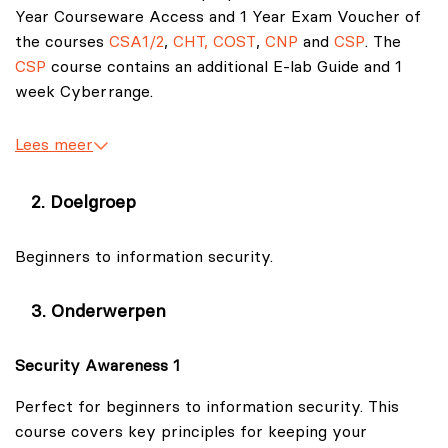
Year Courseware Access and 1 Year Exam Voucher of
the courses
CSA1/2
,
CHT, COST
,
CNP
and
CSP
. The
CSP
course contains an additional E-lab Guide and 1
week Cyberrange.
Cybersecurity is one of the fastest growing job areas
Lees meer
in the world!
With a skills gap in the 3-4 million range around the
Doelgroep
world and increased occurrences of high-profile
breaches in both the public and private sectors, there
Beginners to information security.
is no faster growing area of demand in internet
technology than Information Security (INFOSEC).
Onderwerpen
Many people are looking for IT training online in order
to advance their careers and secure their future. Mile2
Security Awareness 1
has answered the call for comprehensive and flexible
Perfect for beginners to information security. This
online security training by developing over 30
course covers key principles for keeping your
Cybersecurity Certifications and their corresponding