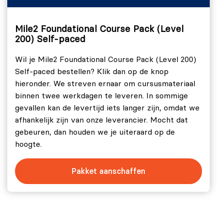
Network Principles
Mile2 Foundational Course Pack (Level
Network knowledge is necessary to secure any
200) Self-paced
information system where more than one device has
access to the information. Learn how virtual and
Wil je Mile2 Foundational Course Pack (Level 200)
server based networks are managed and maintained.
Self-paced bestellen? Klik dan op de knop
hieronder. We streven ernaar om cursusmateriaal
Security Principles
binnen twee werkdagen te leveren. In sommige
The Certified Security Principles, C)SP, course is going
gevallen kan de levertijd iets langer zijn, omdat we
to prepare you for security across the entire
afhankelijk zijn van onze leverancier. Mocht dat
environment including understanding risk management,
gebeuren, dan houden we je uiteraard op de
identity and access control, network and data security.
hoogte.
Pakket aanschaffen