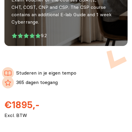
Exam Voucher of the courses
CSA1/2
,
CHT, COST
,
CNP
and
CSP
. The
CSP
course
contains an additional E-lab Guide and 1 week
Cyberrange.
9.2
Studeren in je eigen tempo
365 dagen toegang
€1895,-
Excl. BTW