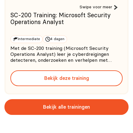
Swipe voor meer
SC-200 Training: Microsoft Security
Operations Analyst
Intermediate
4 dagen
Met de SC-200 training (Microsoft Security
Operations Analyst) leer je cyberdreigingen
detecteren, onderzoeken en verhelpen met
Microsoft Sentinel, Microsoft Defender XDR en
Microsoft Defender for Cloud. Tijdens deze
Bekijk deze training
praktijkgerichte SC-200 cursus schrijf je KQL-
queries (Kusto Query Language), zet j
Bekijk alle trainingen