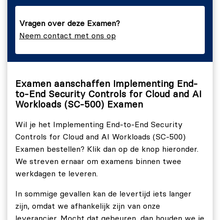
SC-500 | Domein 3: Beveiligde berekening (20-25%)
Vragen over deze Examen?
Neem contact met ons op
Beveiliging voor AI implementeren.
Beveiliging implementeren voor servers en virtuele
machines (VM's).
Beveiliging implementeren voor
Examen aanschaffen Implementing End-
to-End Security Controls for Cloud and AI
toepassingsplatformservices.
Workloads (SC-500) Examen
SC-500 | Domein 4: Beveiligingspostuur beheren en
Wil je het Implementing End-to-End Security
bewaken (20-25%)
Controls for Cloud and AI Workloads (SC-500)
Beveiligingspostuur beheren met behulp van
Examen bestellen? Klik dan op de knop hieronder.
Defender voor Cloud.
We streven ernaar om examens binnen twee
werkdagen te leveren.
Activiteit en gebeurtenisverzameling
implementeren in Microsoft Sentinel.
In sommige gevallen kan de levertijd iets langer
Microsoft Security Copilot implementeren.
zijn, omdat we afhankelijk zijn van onze
leverancier. Mocht dat gebeuren, dan houden we je