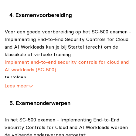
Met het SC-500 certificaat kun je aantonen dat jij
Examenvoorbereiding
organisaties kunt ondersteunen bij het beschermen
van ICT-infrastructuur, data en AI‑oplossingen.
Voor een goede voorbereiding op het SC-500 examen -
Implementing End-to-End Security Controls for Cloud
and AI Workloads kun je bij Startel terecht om de
klassikale of virtuele training
Implement end‑to‑end security controls for cloud and
AI workloads (SC-500)
te volgen.
Lees meer
Daarnaast kun je oefenen met een
sandbox-omgeving
van Microsoft om te wennen aan de vraagstelling op
Examenonderwerpen
het Implementing End-to-End Security Controls for
Cloud and AI Workloads (SC-500) examen. Tevens kun
In het SC-500 examen - Implementing End-to-End
je de
SC-500 studiegids
doornemen om gericht te
Security Controls for Cloud and AI Workloads worden
studeren.
de volgende onderwerpen getoetst: