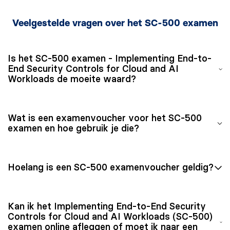
Veelgestelde vragen over het SC-500 examen
Is het SC-500 examen - Implementing End-to-
End Security Controls for Cloud and AI
Workloads de moeite waard?
Ja, het Implementing End-to-End Security Controls for
Wat is een examenvoucher voor het SC-500
Cloud and AI Workloads (SC-500) examen is de moeite
examen en hoe gebruik je die?
waard als je werkt met cloud- en AI-beveiliging en
jouw expertise aan wilt tonen.
Een examenvoucher voor het SC-500 examen –
Hoelang is een SC-500 examenvoucher geldig?
Implementing End-to-End Security Controls for Cloud
and AI Workloads is een digitale code waarmee je het
SC-500 examen kunt boeken via Microsoft en Pearson
Na aanschaf van een SC-500 examenvoucher, is deze
Kan ik het Implementing End-to-End Security
VUE. Tijdens het plannen van een examenmoment voer
een jaar lang toegankelijk. Binnen deze periode kun je
Controls for Cloud and AI Workloads (SC-500)
je de vouchercode in om de kosten te dekken.
kiezen waar en wanneer je het SC-500 examen –
examen online afleggen of moet ik naar een