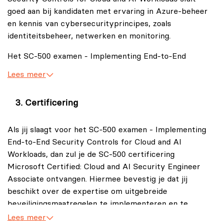
systemen, data en AI‑oplossingen tegen ongeoorloofde
goed aan bij kandidaten met ervaring in Azure‑beheer
toegang en het beperken van beveiligingsrisico’s.
en kennis van cybersecurityprincipes, zoals
Daarnaast is het SC-500 examen gericht op het
identiteitsbeheer, netwerken en monitoring.
waarborgen van naleving en het monitoren van het
Het SC-500 examen - Implementing End-to-End
beveiligingspostuur binnen hedendaagse
Security Controls for Cloud and AI Workloads is met
ICT‑omgevingen.
Lees meer
name geschikt voor de volgende mensen:
Security Engineers die verantwoordelijk zijn voor
Certificering
cloud‑ en AI‑beveiliging.
Als jij slaagt voor het SC-500 examen - Implementing
ICT‑professionals die met Microsoft Azure,
End-to-End Security Controls for Cloud and AI
Microsoft 365 of hybride omgevingen werken.
Workloads, dan zul je de SC-500 certificering
Cybersecurityspecialisten op het gebied van
Microsoft Certified: Cloud and AI Security Engineer
identiteitsbeveiliging, netwerkbeveiliging en
Associate ontvangen. Hiermee bevestig je dat jij
databeveiliging.
beschikt over de expertise om uitgebreide
Professionals die AI‑werklasten en applicaties
beveiligingsmaatregelen te implementeren en te
willen beveiligen.
beheren binnen cloud‑ en AI‑omgevingen.
Lees meer