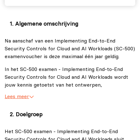
Algemene omschrijving
Na aanschaf van een Implementing End-to-End
Security Controls for Cloud and AI Workloads (SC-500)
examenvoucher is deze maximaal één jaar geldig.
In het SC-500 examen - Implementing End-to-End
Security Controls for Cloud and AI Workloads wordt
jouw kennis getoetst van het ontwerpen,
implementeren en beheren van
Lees meer
beveiligingsmaatregelen binnen cloud‑, hybride en
AI‑gestuurde omgevingen.
Doelgroep
Verder komen er in het Implementing End-to-End
Security Controls for Cloud and AI Workloads (SC-500)
Het SC-500 examen - Implementing End-to-End
examen onderwerpen aan bod als het beschermen van
Security Controls for Cloud and AI Workloads sluit