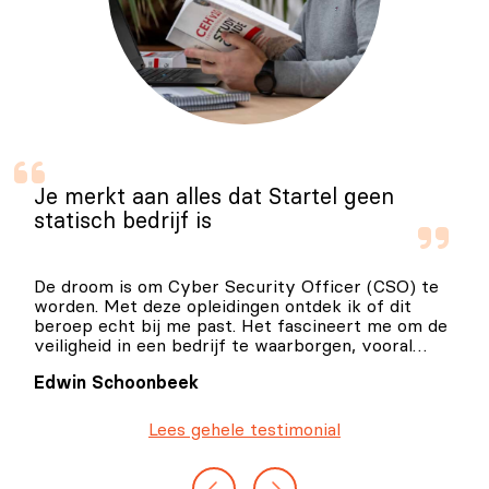
Je merkt aan alles dat Startel geen
statisch bedrijf is
De droom is om Cyber Security Officer (CSO) te
worden. Met deze opleidingen ontdek ik of dit
beroep echt bij me past. Het fascineert me om de
veiligheid in een bedrijf te waarborgen, vooral
omdat we steeds meer te maken krijgen met
Edwin Schoonbeek
digitale uitdagingen.
Lees gehele testimonial