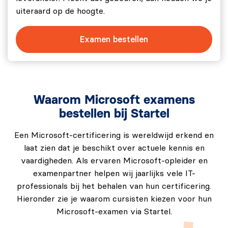
Examenopzet
uiteraard op de hoogte.
Het Implementing End-to-End Security Controls for
Cloud and AI Workloads (SC-500) examen bestaat uit
Examen bestellen
meerkeuzevragen en scenariogerichte vragen
waarmee jouw expertise in cloud‑ en AI‑beveiliging
binnen Microsoft‑omgevingen wordt getoetst. Je
krijgt 120 minuten de tijd (of 30 minuten extra tijd op
Waarom Microsoft examens
aanvraag
als Engels niet jouw moedertaal is) om het
bestellen bij Startel
SC-500 examen af te leggen.
Slaagcriteria
Een Microsoft-certificering is wereldwijd erkend en
laat zien dat je beschikt over actuele kennis en
Om te slagen dien je ten minste een score van 700 of
vaardigheden. Als ervaren Microsoft-opleider en
hoger (op een schaal van 1000) te hebben behaald. Het
examenpartner helpen wij jaarlijks vele IT-
SC-500 examen - Implementing End-to-End Security
professionals bij het behalen van hun certificering.
Controls for Cloud and AI Workloads is alleen in het
Hieronder zie je waarom cursisten kiezen voor hun
Engels af te leggen.
Microsoft-examen via Startel.