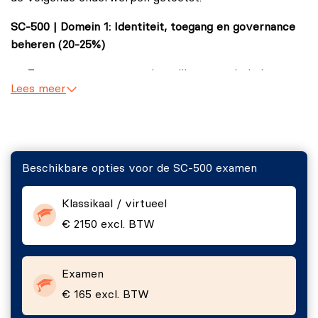
SC-500 | Domein 1: Identiteit, toegang en governance
beheren (20-25%)
Toegang tot resources beveiligen met behulp van
Lees meer
Microsoft Entra ID.
Geheimen en sleutels beveiligen met behulp van
Azure Key Vault.
Governance implementeren om naleving van
Beschikbare opties voor de SC-500 examen
beveiliging en regelgeving af te dwingen.
SC-500 | Domein 2: Beveiligde opslag, databases en
Klassikaal / virtueel
netwerken (25-30%)
€ 2150 excl. BTW
Beveiliging voor opslagaccounts implementeren.
Beveiliging voor databases implementeren.
Examen
€ 165 excl. BTW
Beveiliging implementeren voor Azure
netwerkservices.