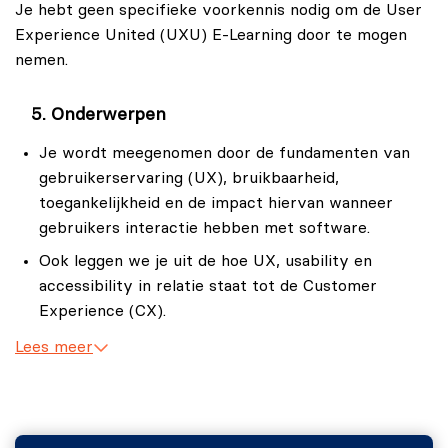
Je hebt geen specifieke voorkennis nodig om de User
Bevindingen analyseren en rapporteren.
Experience United (UXU) E-Learning door te mogen
nemen.
Onderwerpen
Je wordt meegenomen door de fundamenten van
gebruikerservaring (UX), bruikbaarheid,
toegankelijkheid en de impact hiervan wanneer
gebruikers interactie hebben met software.
Ook leggen we je uit de hoe UX, usability en
accessibility in relatie staat tot de Customer
Experience (CX).
Je wordt bijgepraat over de wat, waarom, wanneer
Lees meer
en hoe van heuristische analyses.
Je wordt bijgepraat over de wat, waarom, wanneer
en hoe van usability testing.