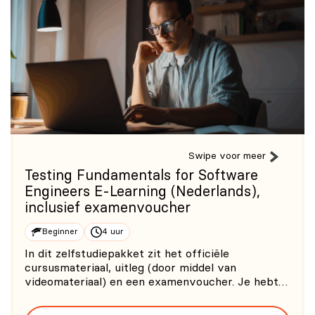
gericht zijn op gebruikerservaring en
productontwikkeling.
Swipe voor meer
Testing Fundamentals for Software
Engineers E-Learning (Nederlands),
inclusief examenvoucher
Beginner
4 uur
In dit zelfstudiepakket zit het officiële
cursusmateriaal, uitleg (door middel van
videomateriaal) en een examenvoucher. Je hebt
maximaal één jaar toegang tot dit
zelfstudiepakket. 0/5