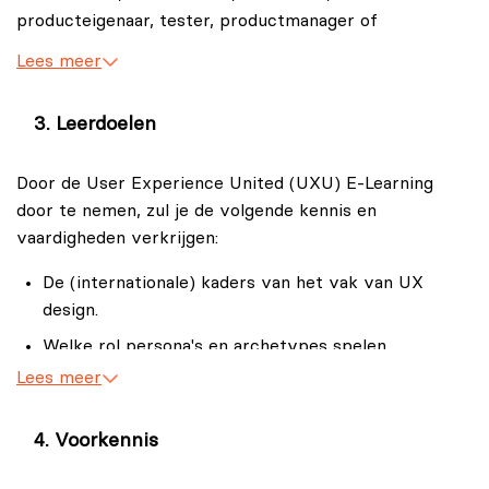
producteigenaar, tester, productmanager of
United (UXU) E-Learning is volledig Nederlands
kwaliteitsmanager? Dan is de User Experience United
gesproken.
Lees meer
(UXU) E-Learning zeker wat voor jou!
Leerdoelen
Door de User Experience United (UXU) E-Learning
door te nemen, zul je de volgende kennis en
vaardigheden verkrijgen:
De (internationale) kaders van het vak van UX
design.
Welke rol persona's en archetypes spelen.
Lees meer
Welke soorten onderzoeken je kunt doen.
Wat de risico’s zijn als je UX design onjuist toepast.
Voorkennis
Het voorbereiden en uitvoeren van een usability
test.