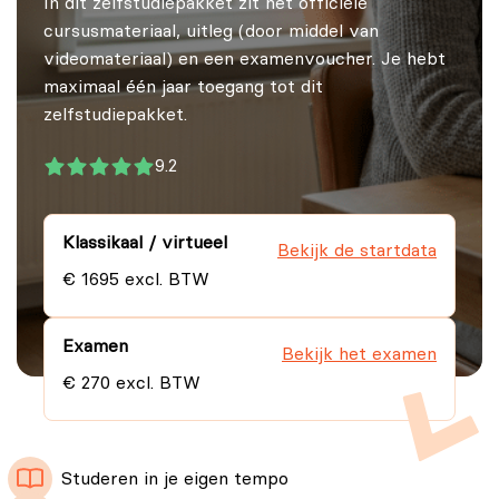
In dit zelfstudiepakket zit het officiële
cursusmateriaal, uitleg (door middel van
videomateriaal) en een examenvoucher. Je hebt
maximaal één jaar toegang tot dit
zelfstudiepakket.
9.2
Klassikaal / virtueel
Bekijk de startdata
€ 1695 excl. BTW
Examen
Bekijk het examen
€ 270 excl. BTW
Studeren in je eigen tempo