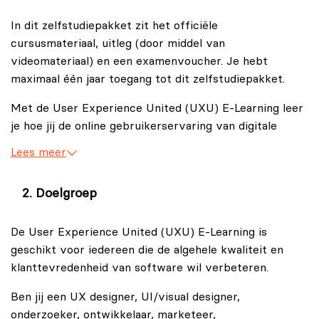
In dit zelfstudiepakket zit het officiële
cursusmateriaal, uitleg (door middel van
videomateriaal) en een examenvoucher. Je hebt
maximaal één jaar toegang tot dit zelfstudiepakket.
Met de User Experience United (UXU) E-Learning leer
je hoe jij de online gebruikerservaring van digitale
producten, zoals websites, kunt analyseren en
Lees meer
optimaliseren. In de User Experience United (UXU) E-
Learning wordt er aandacht besteed aan het
Doelgroep
observeren en luisteren naar de doelgroep om deze
écht te begrijpen.
De User Experience United (UXU) E-Learning is
Daarnaast wordt er ingegaan op het vaststellen van de
geschikt voor iedereen die de algehele kwaliteit en
doelen van jouw product of dienst. Met UX design leer
klanttevredenheid van software wil verbeteren.
je een online strategie te ontwikkelen die zowel bij
Ben jij een UX designer, UI/visual designer,
jouw merk als bij de behoeften van jouw doelgroep
onderzoeker, ontwikkelaar, marketeer,
past. Het videomateriaal van de User Experience