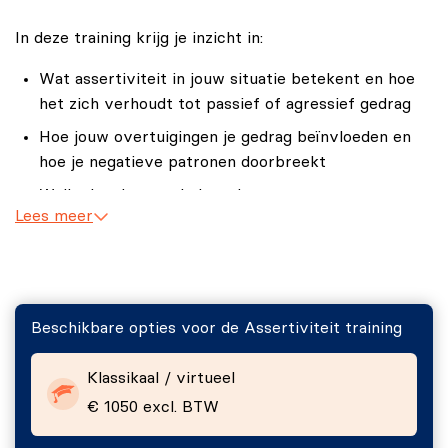
Zelfvertrouwen
In deze training krijg je inzicht in:
Wat assertiviteit in jouw situatie betekent en hoe
het zich verhoudt tot passief of agressief gedrag
Hoe jouw overtuigingen je gedrag beïnvloeden en
hoe je negatieve patronen doorbreekt
Welke handvatten je kunt inzetten om grenzen te
Lees meer
stellen en nee te zeggen zonder schuldgevoel
Hoe je zelfvertrouwen als basis gebruikt om
steviger in gesprekken te staan
Beschikbare opties voor de Assertiviteit training
Klassikaal / virtueel
€ 1050 excl. BTW