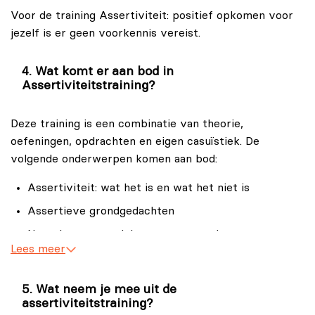
Je voelt je schuldig als je iets voor jezelf opeist
Voor de training Assertiviteit: positief opkomen voor
jezelf is er geen voorkennis vereist.
Je wilt nee leren zeggen zonder dat dit ten koste
gaat van de relatie
Wat komt er aan bod in
Assertiviteitstraining?
Deze training is een combinatie van theorie,
oefeningen, opdrachten en eigen casuïstiek. De
volgende onderwerpen komen aan bod:
Assertiviteit: wat het is en wat het niet is
Assertieve grondgedachten
Negatieve overtuigingen omzetten in
Lees meer
zelfondersteunende overtuigingen
Grenzen stellen
Wat neem je mee uit de
Nee zeggen
assertiviteitstraining?