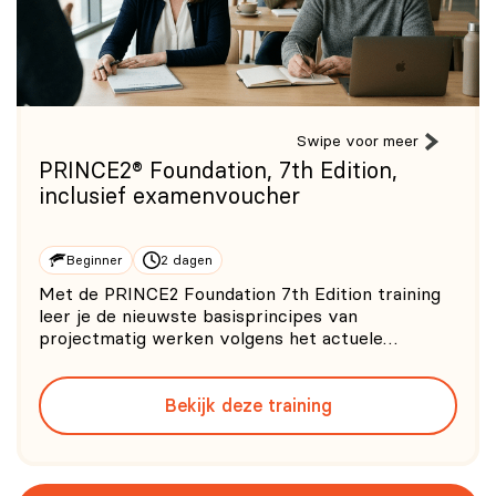
Swipe voor meer
PRINCE2® Foundation, 7th Edition,
inclusief examenvoucher
Beginner
2 dagen
Met de PRINCE2 Foundation 7th Edition training
leer je de nieuwste basisprincipes van
projectmatig werken volgens het actuele
materiaal van AXELOS, de meest gebruikte
methode voor projectmanagement wereldwijd.
Bekijk deze training
Verder biedt de training PRINCE2® Foundation,
7th Edition jou de essentiële kennis en pr