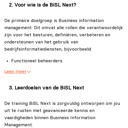
Voor wie is de BiSL Next?
versterken van de relatie tussen bedrijfsprocessen en
informatiemanagement. Deze uitgebreide training gaat
De primaire doelgroep is Business information
in op de essentiële principes van BiSL Next, inclusief
management. Dit omvat alle rollen die verantwoordelijk
strategieën voor effectief informatiemanagement en
zijn voor het besturen, definiëren, verbeteren en
de integratie binnen organisatorische structuren.
ondersteunen van het gebruik van
Je leert bijvoorbeeld over het belang van ICT-uitlijning
bedrijfsinformatiediensten, bijvoorbeeld:
met bedrijfsdoelstellingen en je verkrijgt vaardigheden
Functioneel beheerders.
om informatietechnologie strategisch in te zetten voor
het belang van jouw organisatie. Deze training biedt
CIO's.
Lees meer
waardevolle inzichten in hoe jij, door middel van
Informatiemanagers.
effectief informatiemanagement, bedrijfsprocessen
Leerdoelen van de BiSL Next
Business informatiemanagers.
kunt optimaliseren.
De tweede doelgroep bestaat uit die mensen die het
De training BiSL Next is zorgvuldig ontworpen om jou
bedrijf vertegenwoordigen in Agile IT-projecten, zoals:
uit te rusten met geavanceerde kennis en
vaardigheden binnen Business Information
Scrum Product Owner.
Management.