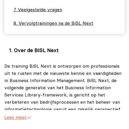
Veelgestelde vragen
Vervolgtrainingen na de BiSL Next
Over de BiSL Next
De training BiSL Next is ontworpen om professionals
uit te rusten met de nieuwste kennis en vaardigheden
in Business Information Management. BiSL Next, de
volgende generatie van het Business Information
Services Library-framework, is gericht op het
verbeteren van bedrijfsprocessen en het beheer van
informatietechnologie vanuit een zakelijk perspectief.
Lees meer
In de training BiSL Next verdiep jij je in het
geavanceerde kader van BiSL Next, gericht op het