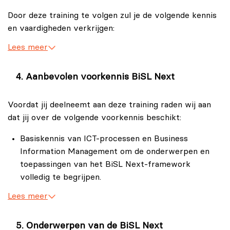
Business Ambassador.
Door deze training te volgen zul je de volgende kennis
De derde doelgroep bestaat uit de mensen die
en vaardigheden verkrijgen:
verantwoordelijk zijn voor bedrijfsprocessen, zoals:
Lees meer
Een diepgaand inzicht in Business Information
Bedrijfsmanager.
Management
Bedrijfsproceseigenaar.
Verkrijg een grondig begrip van BiSL Next en
Aanbevolen voorkennis BiSL Next
hoe jij dit framework binnen jouw organisatie toe
Business architect.
kunt passen.
Voordat jij deelneemt aan deze training raden wij aan
En deze training is ook nuttig voor consultants die
dat jij over de volgende voorkennis beschikt:
Verbeter jouw vermogen om strategische
organisaties helpen BIM te implementeren, met behulp
beslissingen te nemen die de bedrijfswaarde van
van BiSL als richtlijn.
Basiskennis van ICT-processen en Business
ICT-investeringen verhogen.
Information Management om de onderwerpen en
Strategische planning en uitvoering
toepassingen van het BiSL Next-framework
Leer hoe jij een effectieve ICT-strategie kunt
volledig te begrijpen.
ontwikkelen die aansluit bij
Enige ervaring in ICT, zoals in rollen van ICT-
Lees meer
bedrijfsdoelstellingen.
beheerder, businessanalist of vergelijkbare
Speel een belangrijke rol in het vormgeven van
functies, kan nuttig zijn voor een beter begrip van
Onderwerpen van de BiSL Next
de toekomst van ICT binnen jouw organisatie.