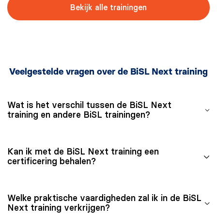
Bekijk alle trainingen
Veelgestelde vragen over de BiSL Next training
Wat is het verschil tussen de BiSL Next
training en andere BiSL trainingen?
De training BiSL Foundation (BiSL-F) is gebaseerd op
Kan ik met de BiSL Next training een
het oorspronkelijke BiSL framework en is gericht zich
certificering behalen?
op de basisprincipes van Business Information
Management.
Met de BiSL Next training kun jij je voorbereiden op
De BiSL Practitioner training gaat een stap verder en
Welke praktische vaardigheden zal ik in de BiSL
het BiSL Next examen, waarmee je de internationaal
is bedoeld voor professionals die het BiSL model
Next training verkrijgen?
erkende BiSL Next certificering kunt behalen om jouw
praktisch toe willen passen binnen hun organisatie.