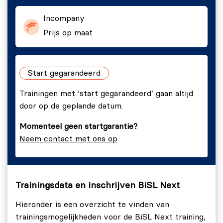
Pas de verworven kennis toe in echte scenario's
BiSL Next | Examenvoorbereiding indien gewenst.
Incompany
en projecten binnen de organisatie.
Prijs op maat
Breng direct tastbare verbeteringen aan binnen
de organisatie door praktische toepassing van de
kennis die jij in deze training hebt opgedaan.
Start gegarandeerd
Trainingen met ‘start gegarandeerd’ gaan altijd
door op de geplande datum.
Momenteel geen startgarantie?
Neem contact met ons op
Trainingsdata en inschrijven BiSL Next
Hieronder is een overzicht te vinden van
trainingsmogelijkheden voor de BiSL Next training,