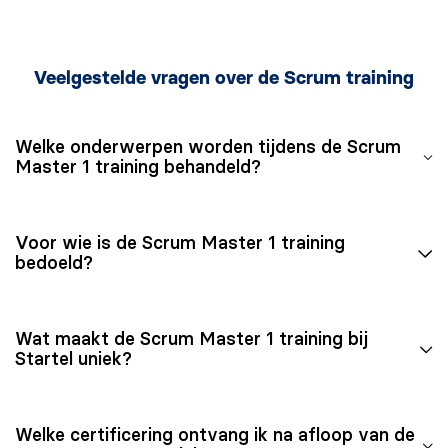
Veelgestelde vragen over de Scrum training
Welke onderwerpen worden tijdens de Scrum
Master 1 training behandeld?
De onderwerpen die in de Scrum Master 1 training
Voor wie is de Scrum Master 1 training
worden behandeld zijn onder andere rollen en
bedoeld?
verantwoordelijkheden binnen Scrum, Scrum in de
praktijk en het aanpakken van obstakels.
De Scrum Master 1 training is geschikt voor
Wat maakt de Scrum Master 1 training bij
beginnende Scrum Masters, agile teamleden,
Startel uniek?
projectleiders en iedereen die wil werken volgens de
Scrum-methodiek.
De Scrum Master 1 training bij Startel biedt een
Welke certificering ontvang ik na afloop van de
praktische leerervaring met een ervaren trainer, twee