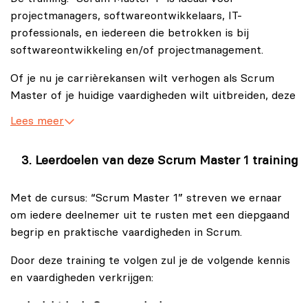
combinatie van interactieve leermethoden, van
projectmanagers, softwareontwikkelaars, IT-
theoretische onderbouwing tot praktijkopdrachten. In
professionals, en iedereen die betrokken is bij
deze training word je ondergedompeld in de principes
softwareontwikkeling en/of projectmanagement.
van de Scrum- en Agile-methode, en leer je hoe jij als
Of je nu je carrièrekansen wilt verhogen als Scrum
Scrum Master een belangrijke rol speelt in het
Master of je huidige vaardigheden wilt uitbreiden, deze
faciliteren, coachen en leiden van Agile-teams. Deze
training biedt de theoretische en praktische kennis die
training is essentieel voor wie toekomstbestendige
Lees meer
je nodig hebt om jouw doel te bereiken.
vaardigheden voor projecten wil opdoen.
Waarom kiezen voor de cursus: “Scrum Master 1”?
Leerdoelen van deze Scrum Master 1 training
Toekomstbestendige vaardigheden:
Scrum is niet alleen
Met de cursus: “Scrum Master 1” streven we ernaar
een trend; het is een blijvende methodologie die
om iedere deelnemer uit te rusten met een diepgaand
wereldwijd door organisaties wordt toegepast. Het
begrip en praktische vaardigheden in Scrum.
beheersen van de Scrum-principes stelt je in staat om
bij te dragen aan efficiënte en productieve teams.
Door deze training te volgen zul je de volgende kennis
en vaardigheden verkrijgen:
Certificering:
Na het succesvol afronden van de
training heb je de mogelijkheid om het Scrum-examen
Inzicht in de Scrum-principes