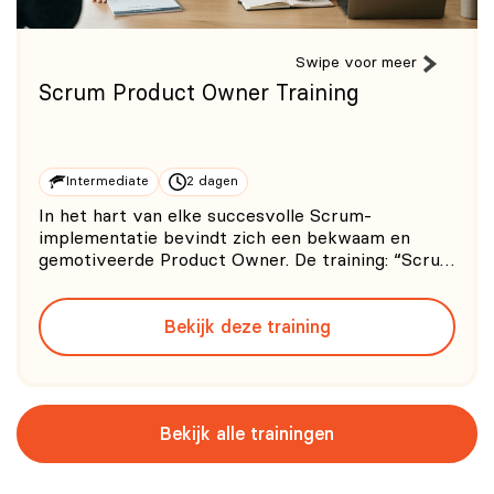
Swipe voor meer
Scrum Product Owner Training
Intermediate
2 dagen
In het hart van elke succesvolle Scrum-
implementatie bevindt zich een bekwaam en
gemotiveerde Product Owner. De training: “Scrum
Product Owner” is ontworpen om professionals
te voorzien van de essentiële kennis,
Bekijk deze training
vaardigheden en inzichten om deze cruciale rol
effectief te vervullen binnen een Sc
Bekijk alle trainingen