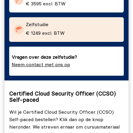
€ 3595 excl. BTW
Module 12
- Application Security
Module 13
- Encryption and Key Management
Module 14
- Identity, Entitlement and Access
Zelfstudie
Management
€ 1249 excl. BTW
Module 15
- Auditing and Compliance
Vragen over deze zelfstudie?
Neem contact met ons op
Certified Cloud Security Officer (CCSO)
Self-paced
Wil je Certified Cloud Security Officer (CCSO)
Self-paced bestellen? Klik dan op de knop
hieronder. We streven ernaar om cursusmateriaal