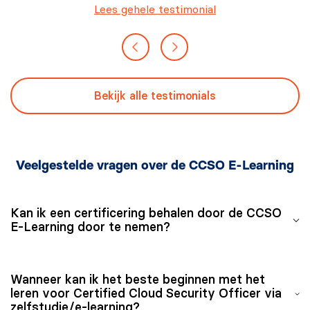
Lees gehele testimonial
Bekijk alle testimonials
Veelgestelde vragen over de CCSO E-Learning
Kan ik een certificering behalen door de CCSO
E-Learning door te nemen?
Na aanschaf van de CCSO E-Learning kun jij een jaar
Wanneer kan ik het beste beginnen met het
lang in jouw eigen tempo het CCSO cursusmateriaal
leren voor Certified Cloud Security Officer via
doornemen en je voorbereiden op het CCSO examen.
zelfstudie/e-learning?