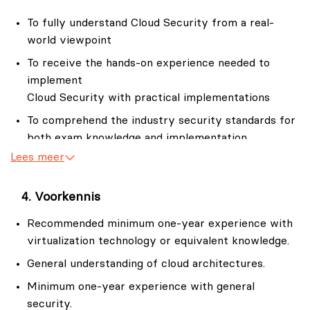
To fully understand Cloud Security from a real-
world viewpoint
To receive the hands-on experience needed to
implement
Cloud Security with practical implementations
To comprehend the industry security standards for
both exam knowledge and implementation
Lees meer
To have a general working knowledge of what to
audit in a cloud architecture.
Voorkennis
To know hands-on methods of auditing a cloud
environment from the best practices viewpoint.
Recommended minimum one-year experience with
To understand how compliance is viewed and dealt
virtualization technology or equivalent knowledge.
with in the cloud.
General understanding of cloud architectures.
To gain the knowledge needed to pass the exam.
Minimum one-year experience with general
security.
Upon completion, the Certified Cloud Security Officer