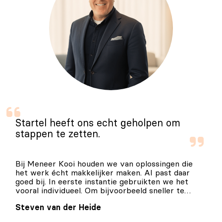
Startel heeft ons echt geholpen om
stappen te zetten.
Bij Meneer Kooi houden we van oplossingen die
het werk écht makkelijker maken. AI past daar
goed bij. In eerste instantie gebruikten we het
vooral individueel. Om bijvoorbeeld sneller te
schrijven, ideeën scherper te krijgen en werk te
Steven van der Heide
versnellen. Maar de echte winst zit natuurlijk in
hoe je het als organisatie inzet.