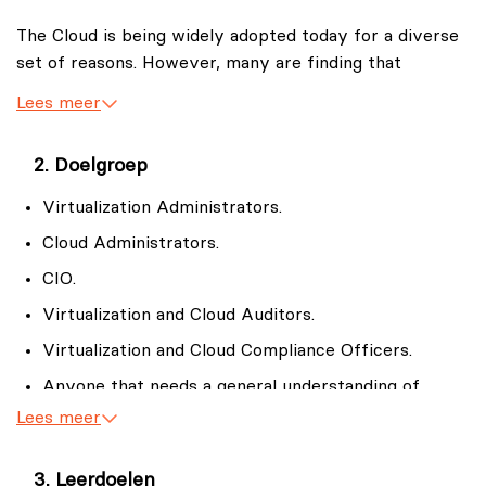
The Cloud is being widely adopted today for a diverse
set of reasons. However, many are finding that
security in the cloud is a huge challenge - either
Lees meer
because of implementation or governance. Yes,
governance of security, related to your cloud vendor
Doelgroep
is a huge challenge. However, many global standards
have been developed that provide a great baseline for
Virtualization Administrators.
cloud security along with governance.
Cloud Administrators.
CIO.
Virtualization and Cloud Auditors.
Virtualization and Cloud Compliance Officers.
Anyone that needs a general understanding of
security in the Cloud.
Lees meer
Those seeking the
CCSP
Certification.
Leerdoelen