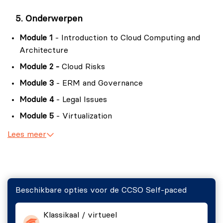
candidate will be able to competently take the CCSO
Onderwerpen
exam.
Module 1
- Introduction to Cloud Computing and
Architecture
Module 2 -
Cloud Risks
Module 3
- ERM and Governance
Module 4
- Legal Issues
Module 5
- Virtualization
Module 6
- Data Security
Lees meer
Module 7
- Data Center Operations
Module 8
- Interoperability and Portability
Module 9
- Traditional Security
Beschikbare opties voor de CCSO Self-paced
Module 10
- BCM and DR
Module 11
- Incident Response
Klassikaal / virtueel