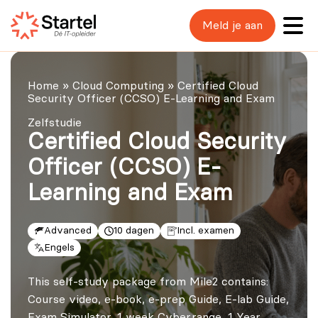
Meld je aan
Home
»
Cloud Computing
»
Certified Cloud
Security Officer (CCSO) E-Learning and Exam
Zelfstudie
Certified Cloud Security
Officer (CCSO) E-
Learning and Exam
Advanced
10 dagen
Incl. examen
Engels
This self-study package from Mile2 contains:
Course video, e-book, e-prep Guide, E-lab Guide,
Exam Simulator, 1 week Cyberrange, 1 Year