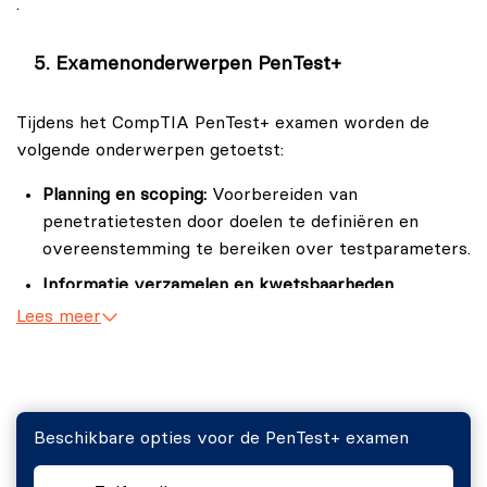
.
Examenonderwerpen PenTest+
Tijdens het CompTIA PenTest+ examen worden de
volgende onderwerpen getoetst:
Planning en scoping:
Voorbereiden van
penetratietesten door doelen te definiëren en
overeenstemming te bereiken over testparameters.
Informatie verzamelen en kwetsbaarheden
identificeren:
Het gebruik van hulpmiddelen en
Lees meer
technieken om informatie over het doelnetwerk te
verzamelen en kwetsbaarheden te identificeren.
Aanvallen uitvoeren en exploits ontwikkelen:
Het
uitvoeren van aanvallen om de kwetsbaarheden in
Beschikbare opties voor de PenTest+ examen
systemen te exploiteren en rapporteren.