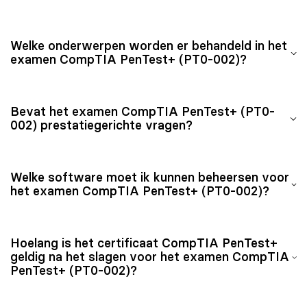
Het examen CompTIA PenTest+ (PT0-002) wordt als
Welke onderwerpen worden er behandeld in het
uitdagender beschouwd dan bijvoorbeeld
examen CompTIA PenTest+ (PT0-002)?
het examen CompTIA Security+
, omdat het examen
CompTIA PenTest+ (PT0-002) gespecialiseerd is op het
In het examen CompTIA PenTest+ (PT0-002) worden
gebied van penetratietesttechnieken.
Bevat het examen CompTIA PenTest+ (PT0-
de volgende vijf domeinen behandeld:
002) prestatiegerichte vragen?
Planning en scoping.
Informatieverzameling en
Ja, het examen CompTIA PenTest+ (PT0-002) bevat
Welke software moet ik kunnen beheersen voor
kwetsbaarhedenanalyse.
prestatiegerichte vragen waarbij jouw praktische
het examen CompTIA PenTest+ (PT0-002)?
Aanvallen en exploits.
vaardigheden worden beoordeeld in bijvoorbeeld het
Rapportage en communicatie.
uitvoeren van kwetsbaarheidsscans of het
Specifieke software en code-analyse.
Het is van belang dat jij bekend bent met software
identificeren van netwerkbeveiligingsproblemen.
Hoelang is het certificaat CompTIA PenTest+
voor het uitvoeren van penetratietesten en
geldig na het slagen voor het examen CompTIA
kwetsbaarheidsanalyses, zoals:
PenTest+ (PT0-002)?
Nmap.