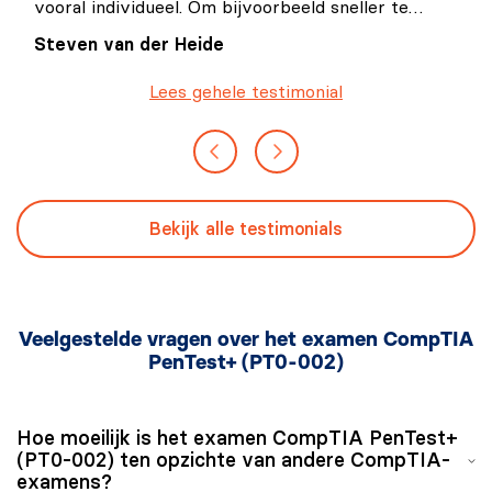
vooral individueel. Om bijvoorbeeld sneller te
schrijven, ideeën scherper te krijgen en werk te
Steven van der Heide
versnellen. Maar de echte winst zit natuurlijk in
hoe je het als organisatie inzet.
Lees gehele testimonial
Bekijk alle testimonials
Veelgestelde vragen over het examen CompTIA
PenTest+ (PT0-002)
Hoe moeilijk is het examen CompTIA PenTest+
(PT0-002) ten opzichte van andere CompTIA-
examens?