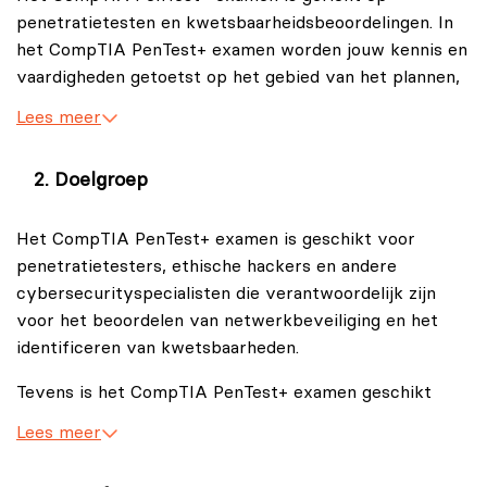
penetratietesten en kwetsbaarheidsbeoordelingen. In
het CompTIA PenTest+ examen worden jouw kennis en
vaardigheden getoetst op het gebied van het plannen,
uitvoeren en beheren van penetratietesten, evenals
Lees meer
het rapporteren van bevindingen en het aanbevelen
van oplossingen voor kwetsbaarheden.
Doelgroep
Het CompTIA PenTest+ examen is geschikt voor
penetratietesters, ethische hackers en andere
cybersecurityspecialisten die verantwoordelijk zijn
voor het beoordelen van netwerkbeveiliging en het
identificeren van kwetsbaarheden.
Tevens is het CompTIA PenTest+ examen geschikt
voor iedereen die zijn/haar kennis en vaardigheden op
Lees meer
het gebied van cybersecurity en penetratietesten wil
bevestigen.