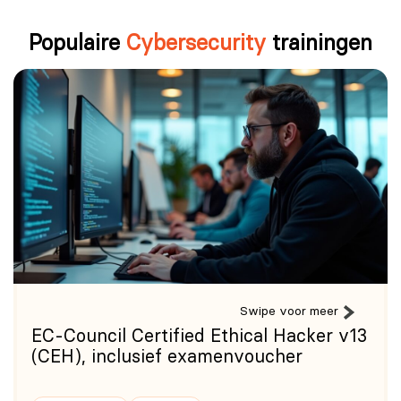
Metasploit.
Het certificaat CompTIA PenTest+ is drie jaar geldig.
Wireshark.
Na afloop van deze periode kun jij jouw certificaat
Populaire
Cybersecurity
trainingen
Burp Suite.
vernieuwen via het programma CompTIA Continuing
OpenVAS.
Education (CE).
Swipe voor meer
EC-Council Certified Ethical Hacker v13
(CEH), inclusief examenvoucher