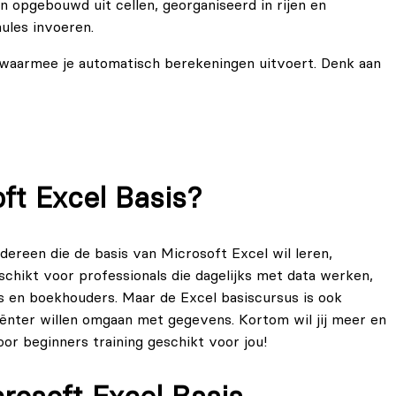
n opgebouwd uit cellen, georganiseerd in rijen en
mules invoeren.
s waarmee je automatisch berekeningen uitvoert. Denk aan
reeks waarden.
atisch een resultaat tonen.
oft Excel Basis?
.
 functies werken en hoe je ze toepast in de praktijk.
edereen die de basis van Microsoft Excel wil leren,
chikt voor professionals die dagelijks met data werken,
s en boekhouders. Maar de Excel basiscursus is ook
iënter willen omgaan met gegevens. Kortom wil jij meer en
or beginners training geschikt voor jou!