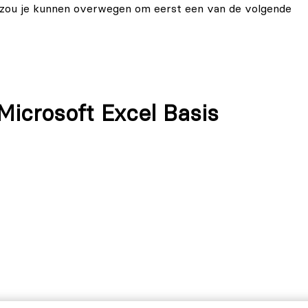
n zou je kunnen overwegen om eerst een van de volgende
.
icrosoft Excel Basis
ng bij jou past? Neem dan gerust
contact met ons op
,
ng voor jou geschikt is. Twijfel je tussen Excel Basis en
sis vs Excel Gevorderd
.