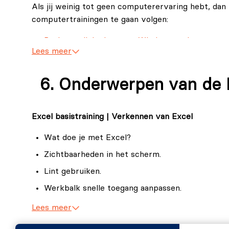
Als jij weinig tot geen computerervaring hebt, da
computertrainingen te gaan volgen:
Basisvaardigheden voor Windows en Internet.
Lees meer
Complete Basisvaardigheden voor de Computer
Complete Digitale Basisvaardigheden.
Onderwerpen van de M
Wil jij graag zeker weten of deze Excel basistraini
zodat we samen kunnen bepalen of deze Excel traini
Excel basistraining | Verkennen van Excel
Excel Gevorderd? Lees hier ons blog over
Excel Ba
Wat doe je met Excel?
Zichtbaarheden in het scherm.
Lint gebruiken.
Werkbalk snelle toegang aanpassen.
Help gebruiken.
Lees meer
In- en uitzoomen.