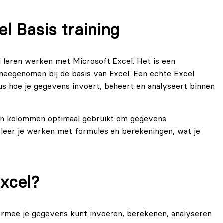
l Basis training
il leren werken met Microsoft Excel. Het is een
 meegenomen bij de basis van Excel. Een echte Excel
sus hoe je gegevens invoert, beheert en analyseert binnen
jen en kolommen optimaal gebruikt om gegevens
t leer je werken met formules en berekeningen, wat je
ze vaardigheden zijn essentieel voor iedereen die
persoonlijke budgettering, zakelijke analyses of
Excel?
ijk gebalanceerd aangeboden. De opgedane kennis kun je
k je na afloop zelfverzekerd met Excel en heb je een
rmee je gegevens kunt invoeren, berekenen, analyseren
 geavanceerde Excel-functionaliteiten.