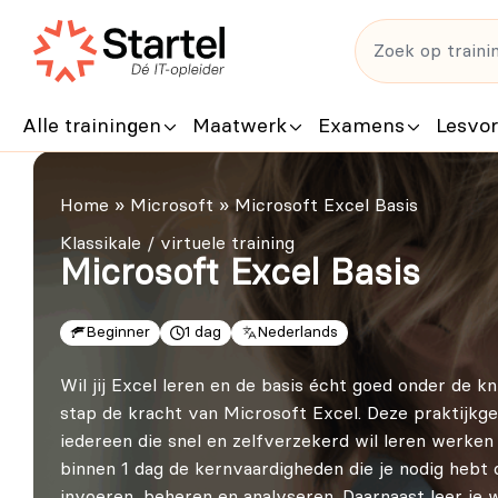
Alle trainingen
Maatwerk
Examens
Lesvo
Home
»
Microsoft
»
Microsoft Excel Basis
Klassikale / virtuele training
Microsoft Excel Basis
Beginner
1 dag
Nederlands
Wil jij Excel leren en de basis écht goed onder de k
stap de kracht van Microsoft Excel. Deze praktijkg
iedereen die snel en zelfverzekerd wil leren werken
binnen 1 dag de kernvaardigheden die je nodig hebt
invoeren, beheren en analyseren. Daarnaast leer je 