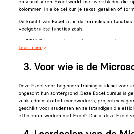
en visualiseren. Excel werkt met werkbladen die zij
kolommen. In elke cel kun je tekst, getallen of for
De kracht van Excel zit in de formules en functie
veelgebruikte functies zoals:
SOM:
Tel een reeks getallen automatisch op.
Lees meer
GEMIDDELDE:
Bereken het gemiddelde van een 
ALS:
Stel een voorwaarde in en laat Excel autom
Voor wie is de Micros
VERT.ZOEKEN:
Zoek een waarde op in een tabel
In onze Excel Basis cursus leer je precies hoe deze
Deze Excel voor beginners training is ideaal voor i
ongeacht hun achtergrond. Deze Excel cursus is ges
zoals administratief medewerkers, projectmanager
geschikt voor studenten en zelfstandigen die effic
efficiënter werken met Excel? Dan is deze Excel vo