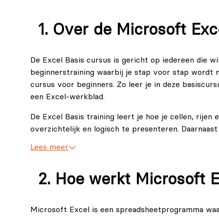
Over de Microsoft Exce
De Excel Basis cursus is gericht op iedereen die w
beginnerstraining waarbij je stap voor stap wordt
cursus voor beginners. Zo leer je in deze basiscur
een Excel-werkblad.
De Excel Basis training leert je hoe je cellen, ri
overzichtelijk en logisch te presenteren. Daarnaas
helpt om sneller tot juiste resultaten te komen. De
Lees meer
regelmatig met cijfers en data werkt — ideaal voor 
rapportages.
Hoe werkt Microsoft 
In deze Excel basiscursus worden theorie en prakt
direct toepassen in je eigen werkomgeving. Zo wer
Microsoft Excel is een spreadsheetprogramma waa
solide basis om jezelf verder te verdiepen in meer