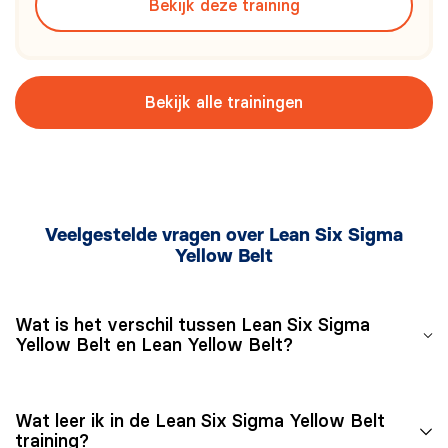
Bekijk deze training
herkennen van Muda, Mura en Muri (verspilling,
variatie en overbel
Bekijk alle trainingen
Veelgestelde vragen over Lean Six Sigma
Yellow Belt
Wat is het verschil tussen Lean Six Sigma
Yellow Belt en Lean Yellow Belt?
Lean Six Sigma Yellow Belt combineert Lean-principes
Wat leer ik in de Lean Six Sigma Yellow Belt
met Six Sigma-kwaliteitsmanagement en de DMAIC-
training?