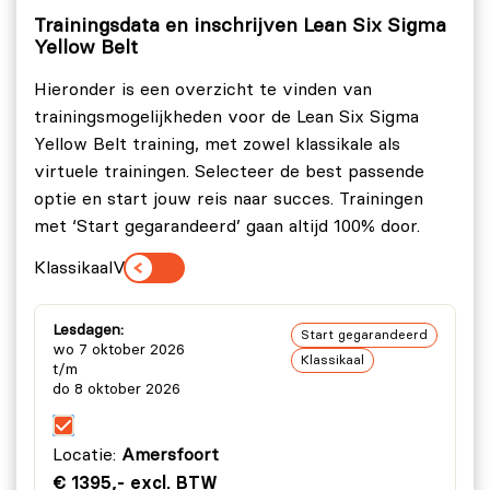
Flow en balanceren van werk.
Trainingsdata en inschrijven Lean Six Sigma
Yellow Belt
Pull, One Piece Flow.
Hieronder is een overzicht te vinden van
Problemen zichtbaar maken.
trainingsmogelijkheden voor de Lean Six Sigma
Voorkomen van fouten, Poka Yoke.
Yellow Belt training, met zowel klassikale als
Control plan.
virtuele trainingen. Selecteer de best passende
optie en start jouw reis naar succes. Trainingen
Lean Six Sigma Yellow Belt | CIMM level IV –
met ‘Start gegarandeerd’ gaan altijd 100% door.
Creëren van capabele processen
Variatie en steekproeven.
Klassikaal
Virtueel
Meet systeemanalyse.
Hypothese testen.
Lesdagen:
Start gegarandeerd
wo 7 oktober 2026
Klassikaal
Correlatie en regressie.
t/m
do 8 oktober 2026
Statistiekopdracht.
Evaluatie.
Locatie:
Amersfoort
€ 1395,- excl. BTW