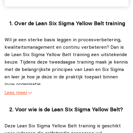
Over de Lean Six Sigma Yellow Belt training
Wil je een sterke basis leggen in procesverbetering,
kwaliteitsmanagement en continu verbeteren? Dan is
de Lean Six Sigma Yellow Belt training een uitstekende
keuze. Tijdens deze tweedaagse training maak je kennis
met de belangrijkste principes van Lean en Six Sigma
en leer je hoe je deze in de praktijk toepast binnen
jouw organisatie.
Lees meer
Als Yellow Belt speel je een actieve rol in het
verbeteren van operationele prestaties binnen een
Voor wie is de Lean Six Sigma Yellow Belt?
afdeling, productielijn of specifiek proces. Denk hierbij
aan het verkorten van doorlooptijden, het verbeteren
Deze Lean Six Sigma Yellow Belt training is geschikt
van kwaliteit en het efficiënter inrichten van