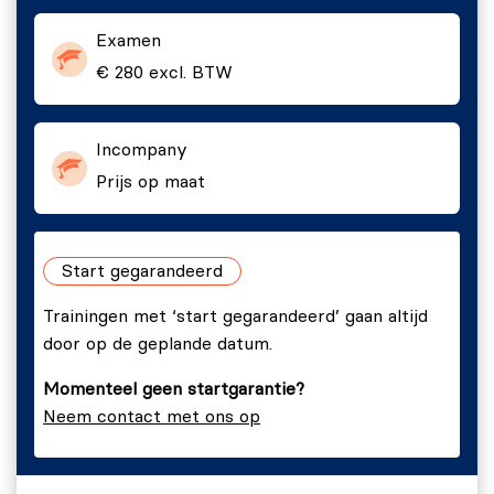
Visueel management.
Examen
Stand-up meetings.
€ 280 excl. BTW
Kaizen en probleemoplossing.
Brainstormen, bronoorzaak analyse, 5x waarom.
Incompany
Visualiseren van data.
Prijs op maat
Dag 2
Lean Six Sigma Yellow Belt | CIMM level III –
Start gegarandeerd
Creëren van stabiele en efficiënte processen
SIPOC, Stroomdiagrammen, Swimlane
Trainingen met ‘start gegarandeerd’ gaan altijd
diagrammen.
door op de geplande datum.
Lean-indicatoren (Takttijd, Cyclustijd, enz.).
Momenteel geen startgarantie?
Datatypes en meetsystemen.
Neem contact met ons op
Dataverzamelingstechnieken en hulpmiddelen.
Waardestroom analyse.