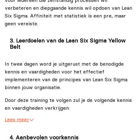
voor iedereen die zelfstandig processen wil
werkzaamheden. Je leert onder andere hoe je 5S
verbeteren en diepgaande kennis wil opdoen van Lean
werkplekorganisatie toepast, hoe Visueel Management
Six Sigma. Affiniteit met statistiek is een pre, maar
kan bijdragen aan overzicht en structuur, en hoe je
geen vereiste.
werkprocessen helpt verbeteren. Ook neem je deel
aan brainstormsessies en verbeterinitiatieven binnen
teams.
Leerdoelen van de Lean Six Sigma Yellow
Belt
Een Lean Six Sigma Yellow Belt is bekend met de vijf
Lean-principes en weet hoe je volgens de Kaizen-
In twee dagen word je uitgerust met de benodigde
aanpak en de PDCA-cyclus gericht werkt aan continue
kennis en vaardigheden voor het effectief
verbetering. Daarnaast krijg je inzicht in de
implementeren van de principes van Lean Six Sigma
basisprincipes van Six Sigma en leer je hoe data en
binnen jouw organisatie.
analyse kunnen bijdragen aan betere procesprestaties.
Je maakt onder meer kennis met statistische
Door deze training te volgen zul je de volgende kennis
hulpmiddelen en de rol die deze spelen binnen
en vaardigheden verkrijgen:
verbeterprojecten.
Lees meer
De basis van continu verbeteren.
Na afloop van de training ben je in staat om zelfstandig
Krijg een inleidend overzicht van Lean Six Sigma,
bij te dragen aan kleinschalige verbeterinitiatieven en
inclusief de geschiedenis van continue
Aanbevolen voorkennis