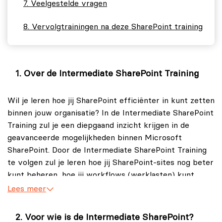
Veelgestelde vragen
Vervolgtrainingen na deze SharePoint training
Over de Intermediate SharePoint Training
Wil je leren hoe jij SharePoint efficiënter in kunt zetten
binnen jouw organisatie? In de Intermediate SharePoint
Training zul je een diepgaand inzicht krijgen in de
geavanceerde mogelijkheden binnen Microsoft
SharePoint. Door de Intermediate SharePoint Training
te volgen zul je leren hoe jij SharePoint-sites nog beter
kunt beheren, hoe jij workflows (werklasten) kunt
ontwerpen, evenals hoe jij lijsten en bibliotheken aan
Lees meer
kunt passen om de samenwerking en het
informatiebeheer binnen jouw organisatie te
Voor wie is de Intermediate SharePoint?