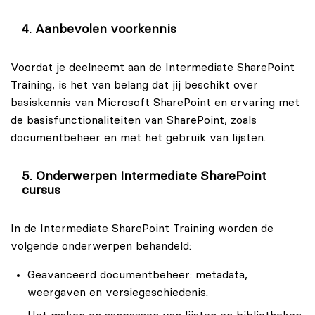
organisatie, het volgen van de Intermediate SharePoint
Microsoft 365-applicaties.
Training is een goede manier om praktische inzichten in
Aanbevolen voorkennis
SharePoint te verkrijgen en om de samenwerking
binnen jouw organisatie naar een hoger niveau te tillen.
Voordat je deelneemt aan de Intermediate SharePoint
Training, is het van belang dat jij beschikt over
basiskennis van Microsoft SharePoint en ervaring met
de basisfunctionaliteiten van SharePoint, zoals
documentbeheer en met het gebruik van lijsten.
Onderwerpen Intermediate SharePoint
cursus
In de Intermediate SharePoint Training worden de
volgende onderwerpen behandeld:
Geavanceerd documentbeheer: metadata,
weergaven en versiegeschiedenis.