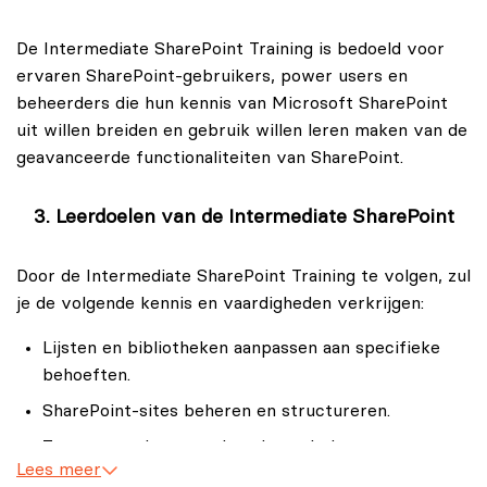
bevorderen.
De Intermediate SharePoint Training is bedoeld voor
Verder zul je in de Intermediate SharePoint Training
ervaren SharePoint-gebruikers, power users en
ontdekken hoe jij SharePoint effectiever kunt
beheerders die hun kennis van Microsoft SharePoint
gebruiken door de geavanceerde functies optimaal te
uit willen breiden en gebruik willen leren maken van de
benutten. Je zult bijvoorbeeld leren om workflows te
geavanceerde functionaliteiten van SharePoint.
automatiseren, toegang en machtigingen beter te
beheren en om de gebruikersomgeving te aan te
passen aan de behoeften van jouw team. Met de kennis
Leerdoelen van de Intermediate SharePoint
en vaardigheden die jij in de Intermediate SharePoint
Training op zult doen, zou je sneller en efficiënter met
Door de Intermediate SharePoint Training te volgen, zul
Microsoft SharePoint kunnen werken.
je de volgende kennis en vaardigheden verkrijgen:
De Intermediate SharePoint Training is een uitstekende
Lijsten en bibliotheken aanpassen aan specifieke
vervolgtraining op de Basis SharePoint Training en
behoeften.
biedt nieuwe inzichten aan gebruikers die al bekend
SharePoint-sites beheren en structureren.
zijn met de basisprincipes van Microsoft SharePoint en
Toegangsrechten op site-niveau beheren.
hun expertise uit willen breiden. Of je nu binnen een
Lees meer
team werkt of SharePoint beheert voor een
Microsoft SharePoint integreren met andere