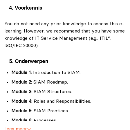
service provision.
Voorkennis
Consultants
Recognize key stages of SIAM® implementation and
Offer expert advice on implementing SIAM
roles and responsibilities.
You do not need any prior knowledge to access this e-
practices.
Exam Information:
learning. However, we recommend that you have some
IT Professionals
knowledge of IT Service Management (e.g., ITIL®,
Develop skills in service integration and
Format: Multiple choice, 40 questions.
ISO/IEC 20000).
management.
Passing Score: 65%.
Business Managers
Onderwerpen
Duration: 60 minutes.
Understand the impact of SIAM on business
Closed Book.
operations.
Module 1:
Introduction to SIAM.
Process Managers
Module 2:
SIAM Roadmap.
Optimize processes within a SIAM framework.
Module 3:
SIAM Structures.
Vendor Managers
Module 4:
Roles and Responsibilities.
Manage relationships with various service
Module 5:
SIAM Practices.
providers.
Module 6:
Processes.
Lees meer
Module 7:
SIAM Considerations and Challenges.