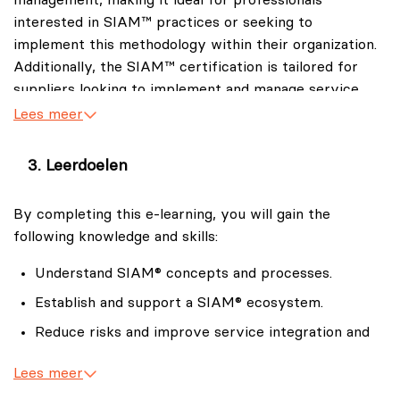
interested in SIAM™ practices or seeking to
implement this methodology within their organization.
Additionally, the SIAM™ certification is tailored for
suppliers looking to implement and manage service
integration and management models.
Lees meer
This training is also highly beneficial for professionals
Leerdoelen
with the following objectives:
IT Managers
By completing this e-learning, you will gain the
Oversee and manage IT services and service
following knowledge and skills:
providers.
Understand SIAM® concepts and processes.
Service Managers
Establish and support a SIAM® ecosystem.
Ensure service delivery aligns with business
requirements.
Reduce risks and improve service integration and
management.
Project Managers
Lees meer
Coordinate projects involving multiple service
Connect SIAM® with other practices for better
providers.