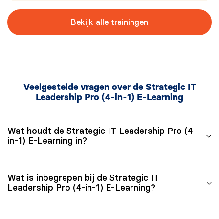
Bekijk alle trainingen
Veelgestelde vragen over de Strategic IT
Leadership Pro (4-in-1) E-Learning
Wat houdt de Strategic IT Leadership Pro (4-
in-1) E-Learning in?
De Strategic IT Leadership Pro (4-in-1) E-Learning
Wat is inbegrepen bij de Strategic IT
bestaat uit vier zelfstudiepakketten, namelijk
Leadership Pro (4-in-1) E-Learning?
Lean IT Leadership
,
IT Business Relationship Manager
,
Change Management Foundation
en
Na aanschaf van de Strategic IT Leadership Pro (4-in-1)
Enabling Integrated IT Service Management™ with