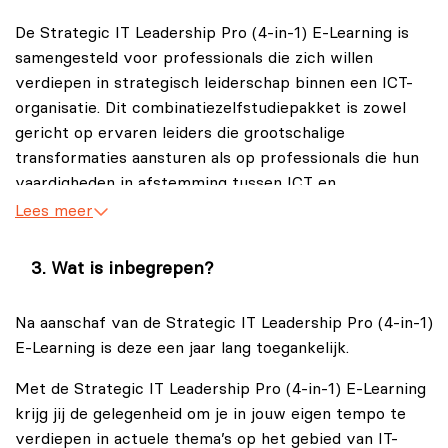
De Strategic IT Leadership Pro (4-in-1) E-Learning
bestaat uit de volgende vier zelfstudiepakketten:
De Strategic IT Leadership Pro (4-in-1) E-Learning is
samengesteld voor professionals die zich willen
Lean IT Leadership E-Learning.
verdiepen in strategisch leiderschap binnen een ICT-
IT Business Relationship Manager E-Learning.
organisatie. Dit combinatiezelfstudiepakket is zowel
Change Management Foundation E-Learning.
gericht op ervaren leiders die grootschalige
transformaties aansturen als op professionals die hun
Enabling Integrated IT Service Management™ with
vaardigheden in afstemming tussen ICT en
DevOps, Agile & Lean (ESM) E-Learning.
bedrijfsvoering, verandermanagement en geïntegreerd
Lees meer
De Strategic IT Leadership Pro (4-in-1) E-Learning
servicemanagement willen versterken.
helpt jou voorbereiden op een leiderschapsrol binnen
Wat is inbegrepen?
De Strategic IT Leadership Pro (4-in-1) E-Learning is
een hedendaagse ICT-organisatie. Je leert bijvoorbeeld
met name geschikt voor de volgende mensen:
hoe jij organisatieverandering kunt stimuleren, hoe jij
Na aanschaf van de Strategic IT Leadership Pro (4-in-1)
teams kunt versterken en hoe jij procesverbeteringen
CIO’s, ICT-directeuren en senior leidinggevenden die
E-Learning is deze een jaar lang toegankelijk.
kunt realiseren. Daarnaast zul je de inzichten verkrijgen
verantwoordelijk zijn voor het leiden van Lean IT-
om als strategische partner de samenwerking tussen
Met de Strategic IT Leadership Pro (4-in-1) E-Learning
transformaties en het realiseren van strategische
ICT en bedrijfsvoering te optimaliseren en tastbare
krijg jij de gelegenheid om je in jouw eigen tempo te
initiatieven.
waarde te leveren.
verdiepen in actuele thema’s op het gebied van IT-