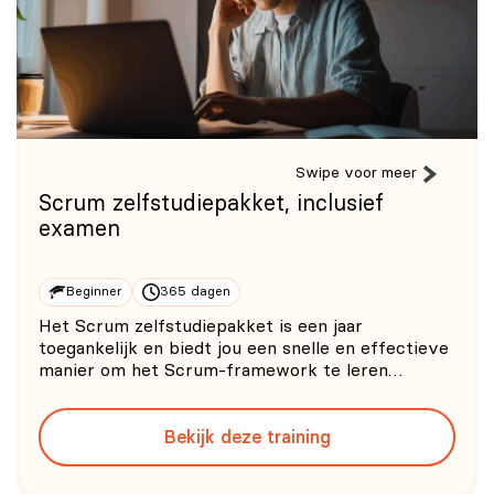
Swipe voor meer
Scrum zelfstudiepakket, inclusief
examen
Beginner
365 dagen
Het Scrum zelfstudiepakket is een jaar
toegankelijk en biedt jou een snelle en effectieve
manier om het Scrum-framework te leren
begrijpen en je optimaal voor te bereiden op het
PSM I examen van Scrum.org. Door middel van
Bekijk deze training
een gestructureerde opzet en korte,
overzichtelijke lessen zul je stap voor st