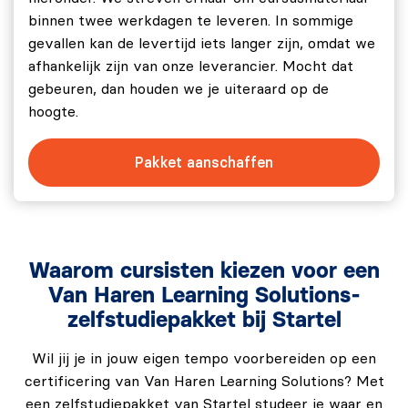
Strategic IT Leadership Pro (4-in-1) E-Learning.
Wrap Up and Review.
Let op: Er is geen examenvoucher inbegrepen bij de
binnen twee werkdagen te leveren. In sommige
Trial Exam.
Strategic IT Leadership Pro (4-in-1) E-Learning.
gevallen kan de levertijd iets langer zijn, omdat we
afhankelijk zijn van onze leverancier. Mocht dat
Enabling Integrated IT Service Management™ with
gebeuren, dan houden we je uiteraard op de
DevOps, Agile & Lean (ESM)
hoogte.
Understand the concept of integrated service
management and its alignment with business goals.
Pakket aanschaffen
Identify the scope and benefits of integrated
service management, detailing how ITIL, Lean, Agile,
and DevOps collectively enhance service
management.
Waarom cursisten kiezen voor een
Recognize the differences between technology-
Van Haren Learning Solutions-
focused and service outcome-focused
zelfstudiepakket bij Startel
organizations.
Wil jij je in jouw eigen tempo voorbereiden op een
Comprehend the ITIL service management life
certificering van Van Haren Learning Solutions? Met
cycle stages and processes, and how they are
een zelfstudiepakket van Startel studeer je waar en