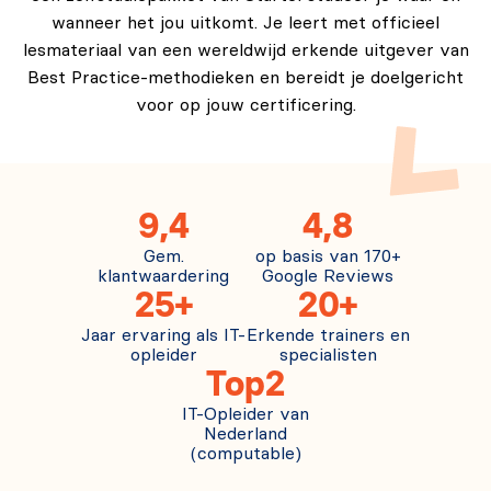
supported by Agile and DevOps methodologies.
wanneer het jou uitkomt. Je leert met officieel
Apply Lean thinking, value stream mapping, and
lesmateriaal van een wereldwijd erkende uitgever van
process improvement techniques.
Best Practice-methodieken en bereidt je doelgericht
Implement Agile project management practices,
voor op jouw certificering.
including Scrum roles and processes.
Leverage principles and automated practices of
continuous delivery, integration, and deployment to
9,4
4,8
improve speed and reduce risk.
Gem.
op basis van 170+
Embrace the key principles of DevOps, focusing on
klantwaardering
Google Reviews
collaboration, continuous delivery, and automation.
25+
20+
Apply organizational change management practices
Jaar ervaring als IT-
Erkende trainers en
to facilitate major cultural transformations.
opleider
specialisten
Top2
IT-Opleider van
Nederland
(computable)