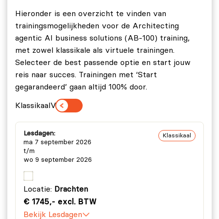
Operations Apps Developer Associate (MB-500).
risicobeheer en naleving.
Hieronder is een overzicht te vinden van
Microsoft Certified: Power Platform Functional
trainingsmogelijkheden voor de Architecting
Consultant Associate (PL-200).
agentic AI business solutions (AB-100) training,
Microsoft Certified: Power Platform Developer
met zowel klassikale als virtuele trainingen.
Associate (PL-400).
Selecteer de best passende optie en start jouw
reis naar succes. Trainingen met ‘Start
Microsoft Certified: AI Agent Builder Associate
gegarandeerd’ gaan altijd 100% door.
(AB-620).
Klassikaal
Virtueel
Let op: Er is geen examenvoucher inbegrepen bij de
training Architecting agentic AI business solutions
Lesdagen:
(AB-100). Bij ons kun je echter eenvoudig een
Klassikaal
ma 7 september 2026
AB-100 examenvoucher
aanschaffen.
t/m
wo 9 september 2026
Locatie:
Drachten
€ 1745,- excl. BTW
Bekijk Lesdagen