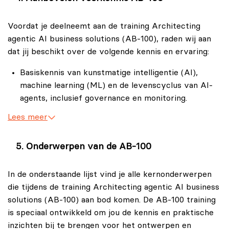
leren:
Application Architects (toepassingsarchitecten) en
technische leidinggevenden die agents, copilots en
Het ontwerpen van AI-gestuurde
Voordat je deelneemt aan de training Architecting
generatieve AI integreren in bedrijfswerklasten.
bedrijfsoplossingen met agents, copilots en
agentic AI business solutions (AB-100), raden wij aan
Ervaren ICT-professionals die zich willen
generatieve AI.
dat jij beschikt over de volgende kennis en ervaring:
voorbereiden op architecturale AI-ontwerpen.
Het maken van architectuurafwegingen en het
Basiskennis van kunstmatige intelligentie (AI),
nemen van strategische ontwerpbeslissingen.
machine learning (ML) en de levenscyclus van AI-
Het toepassen van governance-modellen en
agents, inclusief governance en monitoring.
levenscyclusbeheer binnen AI-projecten.
Bekendheid met bedrijfsprocessen,
Lees meer
Het evalueren van zakelijke meerwaarde (ROI) en
bedrijfsstrategie en het ontwerpen van bedrijfs- en
het afstemmen ervan op bedrijfsdoelen.
oplossingsarchitecturen.
Onderwerpen van de AB-100
Het succesvol implementeren van schaalbare en
Ervaring met Microsoft-platformen binnen een
veilige AI-oplossingen binnen het Microsoft-
zakelijke omgeving, zoals Microsoft 365, Power
In de onderstaande lijst vind je alle kernonderwerpen
ecosysteem.
Platform, Dataverse, Dynamics 365, Microsoft
die tijdens de training Architecting agentic AI business
Copilot Studio en Azure AI.
solutions (AB-100) aan bod komen. De AB-100 training
is speciaal ontwikkeld om jou de kennis en praktische
Basiskennis van cloud computing en het Azure
inzichten bij te brengen voor het ontwerpen en
Cloud Adoption Framework.