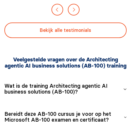
Bekijk alle testimonials
Veelgestelde vragen over de Architecting
agentic AI business solutions (AB-100) training
Wat is de training Architecting agentic AI
business solutions (AB-100)?
De Architecting agentic AI business solutions (AB-100)
Bereidt deze AB-100 cursus je voor op het
training is een 3-daagse, Nederlandstalige Microsoft-
Microsoft AB-100 examen en certificaat?
training op intermediate niveau waarin je leert AI-
gestuurde bedrijfsoplossingen te ontwerpen met