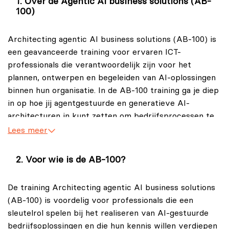
Over de Agentic AI business solutions (AB-
100)
Architecting agentic AI business solutions (AB-100) is
een geavanceerde training voor ervaren ICT-
professionals die verantwoordelijk zijn voor het
plannen, ontwerpen en begeleiden van AI-oplossingen
binnen hun organisatie. In de AB-100 training ga je diep
in op hoe jij agentgestuurde en generatieve AI-
architecturen in kunt zetten om bedrijfsprocessen te
verbeteren en te innoveren.
Lees meer
Verder leer je in de training Architecting agentic AI
Voor wie is de AB-100?
business solutions (AB-100) niet alleen hoe AI-
componenten samenwerken, maar ook hoe jij
De training Architecting agentic AI business solutions
architectuurkeuzes kunt maken, hoe jij governance-
(AB-100) is voordelig voor professionals die een
principes toe kunt passen, hoe jij
sleutelrol spelen bij het realiseren van AI-gestuurde
kosten-/batenanalyses uit kunt voeren en hoe jij de
bedrijfsoplossingen en die hun kennis willen verdiepen
levenscyclus van AI-oplossingen kunt beheren.