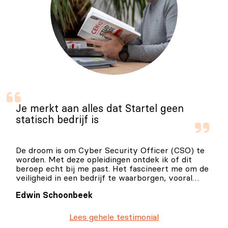
Je merkt aan alles dat Startel geen
statisch bedrijf is
De droom is om Cyber Security Officer (CSO) te
worden. Met deze opleidingen ontdek ik of dit
beroep echt bij me past. Het fascineert me om de
veiligheid in een bedrijf te waarborgen, vooral
omdat we steeds meer te maken krijgen met
Edwin Schoonbeek
digitale uitdagingen.
Lees gehele testimonial